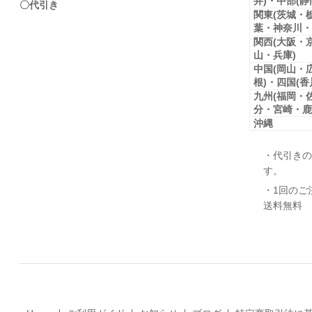
井)・中部(
〇代引き
関東(茨城・
葉・神奈川・
関西(大阪・
山・兵庫)
中国(岡山・
根)・四国(
九州(福岡・
分・宮崎・鹿
沖縄
・代引きの
す。
・1回のご
送料無料