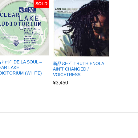
SOLD
ﾚｺｰﾄﾞ DE LA SOUL –
新品ﾚｺｰﾄﾞ TRUTH ENOLA –
EAR LAKE
AIN’T CHANGED /
DIOTORIUM (WHITE)
VOICETRESS
¥
3,450