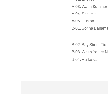
A-03. Warm Summe
A-04. Shake It
A-05. Illusion
B-01. Sonna Bahama
B-02. Bay Street Fix
B-03. When You’re 
B-04. Ra-ku-da