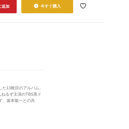
今すぐ購入
に追加
した13枚目のアルバム。
、とんねるず主演のTBS系ド
It”、坂本龍一との共