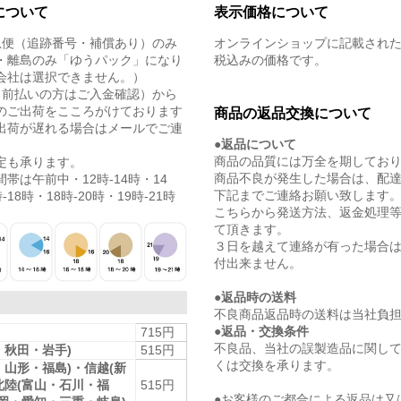
について
表示価格について
急便（追跡番号・補償あり）のみ
オンラインショップに記載され
・離島のみ「ゆうパック」になり
税込みの価格です。
会社は選択できません。）
（前払いの方はご入金確認）から
のご出荷をこころがけております
商品の返品交換について
出荷が遅れる場合はメールでご連
●返品について
商品の品質には万全を期してお
定も承ります。
商品不良が発生した場合は、配
帯は午前中・12時-14時・14
下記までご連絡お願い致します
-18時・18時-20時・19時-21時
こちらから発送方法、返金処理
て頂きます。
３日を越えて連絡が有った場合
付出来ません。
●返品時の送料
不良商品返品時の送料は当社負
●返品・交換条件
715円
不良品、当社の誤製造品に関し
・秋田・岩手)
515円
くは交換を承ります。
・山形・福島)・信越(新
北陸(富山・石川・福
515円
●お客様のご都合による返品は又