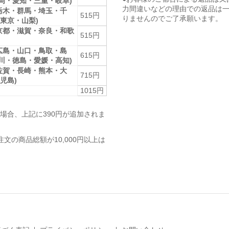
静岡・愛知・三重・岐阜)
力間違いなどの理由での返品は
栃木・群馬・埼玉・千
515円
りませんのでご了承願います。
東京・山梨)
京都・滋賀・奈良・和歌
515円
広島・山口・鳥取・島
615円
香川・徳島・愛媛・高知)
佐賀・長崎・熊本・大
715円
児島)
1015円
場合、上記に390円が追加されま
注文の商品総額が10,000円以上は