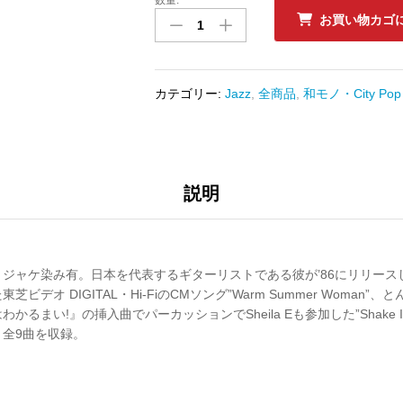
中
お買い物カゴ
古
ﾚ
ｺ
ｰ
カテゴリー:
Jazz
,
全商品
,
和モノ・City Pop
ﾄﾞ
高
中
正
義
説明
-
JUNGLE
JANE
数
ジャケ染み有。日本を代表するギターリストである彼が’86にリリース
量
デオ DIGITAL・Hi-FiのCMソング”Warm Summer Woman”
るまい!』の挿入曲でパーカッションでSheila Eも参加した”Shake 
”等、全9曲を収録。