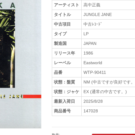
アーティスト
高中正義
タイトル
JUNGLE JANE
中古項目
中古ﾚｺｰﾄﾞ
タイプ
LP
製造国
JAPAN
リリース年
1986
レーベル
Eastworld
品番
WTP-90411
状態：盤質
NM (中古ですが良好です。
状態：ジャケ
EX (通常の中古です。)
最新入荷日
2025/8/28
商品番号
147028
数量: