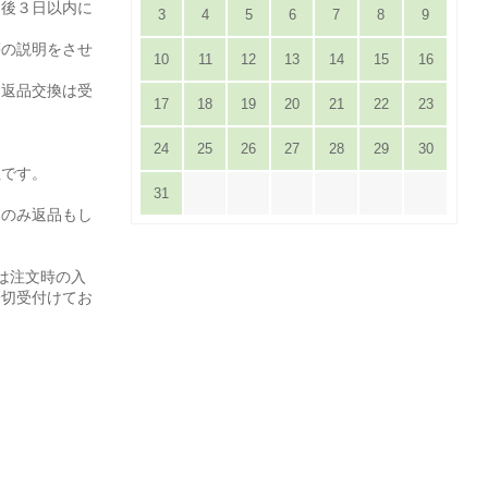
達後３日以内に
3
4
5
6
7
8
9
。
等の説明をさせ
10
11
12
13
14
15
16
は返品交換は受
17
18
19
20
21
22
23
24
25
26
27
28
29
30
担です。
31
てのみ返品もし
は注文時の入
一切受付けてお