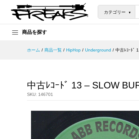
中古ﾚｺｰﾄﾞ 13 - SLOW BURNIN 
説明
カテゴリー
商品を探す
ホーム
/
商品一覧
/
HipHop
/
Underground
/
中古ﾚｺｰﾄﾞ 1
中古ﾚｺｰﾄﾞ 13 – SLOW BUR
SKU:
146701