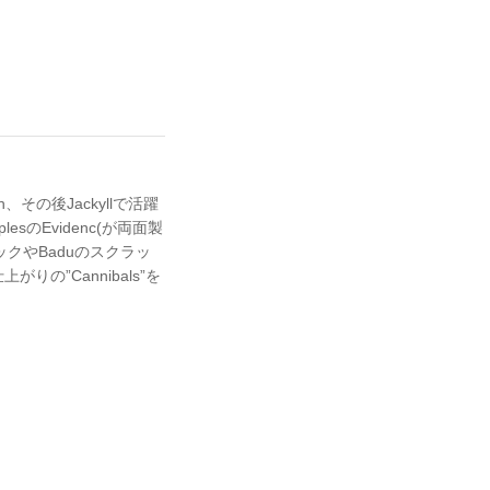
その後Jackyllで活躍
lesのEvidenc(が両面製
クやBaduのスクラッ
上がりの”Cannibals”を