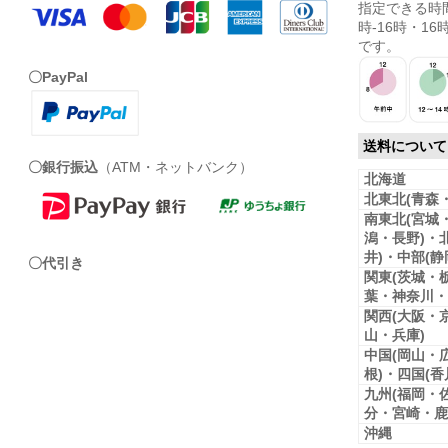
指定できる時間
時-16時・16時
です。
〇PayPal
送料について
〇銀行振込
（ATM・ネットバンク）
北海道
北東北(青森
南東北(宮城
潟・長野)・
井)・中部(
〇代引き
関東(茨城・
葉・神奈川・
関西(大阪・
山・兵庫)
中国(岡山・
根)・四国(
九州(福岡・
分・宮崎・鹿
沖縄