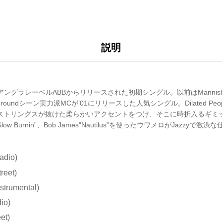
説明
アングラレーベルABBからリリースされた初期シングル。以前はMannish、
dergroundシーン実力派MCが’01にリリースした人気シングル。Dilated Peop
るストリングスが抜けた柔らかいアクセントをつけ、そこに時折入るギミッ
 Burnin”、Bob James”Nautilus”を使ったウワメロがJazzyで激渋な仕
adio)
reet)
strumental)
io)
et)