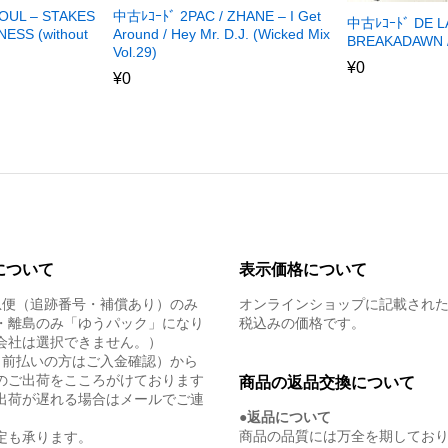
OUL – STAKES
中古ﾚｺｰﾄﾞ 2PAC / ZHANE – I Get
中古ﾚｺｰﾄﾞ DE L
NESS (without
Around / Hey Mr. D.J. (Wicked Mix
BREAKADAWN /
Vol.29)
¥
0
¥
0
について
表示価格について
急便（追跡番号・補償あり）のみ
オンラインショップに記載され
・離島のみ「ゆうパック」になり
税込みの価格です。
会社は選択できません。）
（前払いの方はご入金確認）から
のご出荷をこころがけております
商品の返品交換について
出荷が遅れる場合はメールでご連
●返品について
商品の品質には万全を期してお
定も承ります。