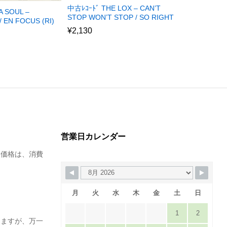
中古ﾚｺｰﾄﾞ THE LOX – CAN’T
A SOUL –
新品ﾚｺｰﾄﾞ V
STOP WON’T STOP / SO RIGHT
 EN FOCUS (RI)
GREATEST 
¥
2,130
¥
9,500
営業日カレンダー
た価格は、消費
月
火
水
木
金
土
日
1
2
りますが、万一