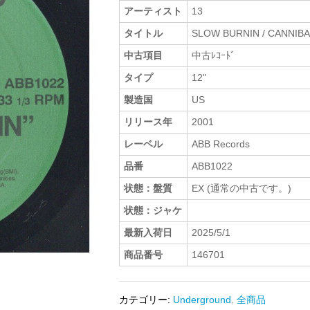
アーティスト
13
タイトル
SLOW BURNIN / CANNIB
中古項目
中古ﾚｺｰﾄﾞ
タイプ
12"
製造国
US
リリース年
2001
レーベル
ABB Records
品番
ABB1022
状態：盤質
EX (通常の中古です。)
状態：ジャケ
最新入荷日
2025/5/1
商品番号
146701
カテゴリー:
Underground
,
全商品