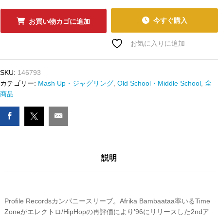
ｺ
ｰ
今すぐ購入
お買い物カゴに追加
ﾄﾞ
Africa
お気に入りに追加
Bambaataa
presents
SKU:
146793
TIME
カテゴリー:
Mash Up・ジャグリング
,
Old School・Middle School
,
全
ZONE
商品
-
ZULU
WAR
CHANT
/
TIME
説明
2
GET
OPEN
数
Profile Recordsカンパニースリーブ。Afrika Bambaataa率いるTime
量
Zoneがエレクトロ/HipHopの再評価により’96にリリースした2ndア