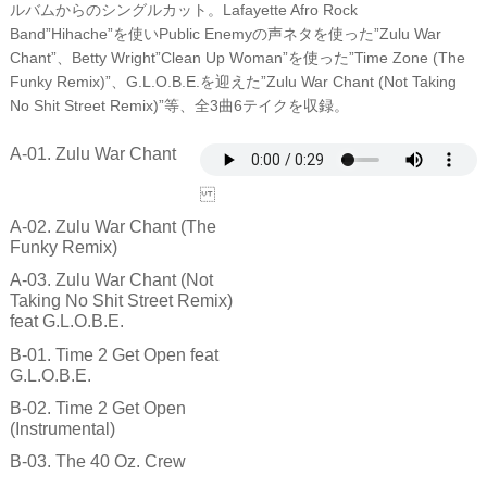
ルバムからのシングルカット。Lafayette Afro Rock
Band”Hihache”を使いPublic Enemyの声ネタを使った”Zulu War
Chant”、Betty Wright”Clean Up Woman”を使った”Time Zone (The
Funky Remix)”、G.L.O.B.E.を迎えた”Zulu War Chant (Not Taking
No Shit Street Remix)”等、全3曲6テイクを収録。
A-01. Zulu War Chant
A-02. Zulu War Chant (The
Funky Remix)
A-03. Zulu War Chant (Not
Taking No Shit Street Remix)
feat G.L.O.B.E.
B-01. Time 2 Get Open feat
G.L.O.B.E.
B-02. Time 2 Get Open
(Instrumental)
B-03. The 40 Oz. Crew