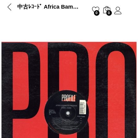
中古ﾚｺｰﾄﾞ Africa Bambaataa presents TIME ZONE – ZULU WAR CHANT / TIME 2 GET OPEN
0
0