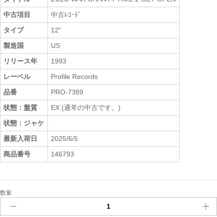
中古項目
中古ﾚｺｰﾄﾞ
タイプ
12"
製造国
US
リリース年
1993
レーベル
Profile Records
品番
PRO-7389
状態：盤質
EX (通常の中古です。)
状態：ジャケ
最新入荷日
2025/6/5
商品番号
146793
数量:
中
古
ﾚ