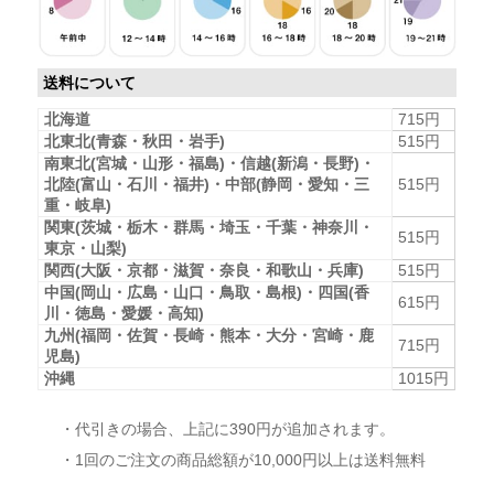
送料について
北海道
715円
北東北(青森・秋田・岩手)
515円
南東北(宮城・山形・福島)・信越(新潟・長野)・
北陸(富山・石川・福井)・中部(静岡・愛知・三
515円
重・岐阜)
関東(茨城・栃木・群馬・埼玉・千葉・神奈川・
515円
東京・山梨)
関西(大阪・京都・滋賀・奈良・和歌山・兵庫)
515円
中国(岡山・広島・山口・鳥取・島根)・四国(香
615円
川・徳島・愛媛・高知)
九州(福岡・佐賀・長崎・熊本・大分・宮崎・鹿
715円
児島)
沖縄
1015円
・代引きの場合、上記に390円が追加されます。
・1回のご注文の商品総額が10,000円以上は送料無料