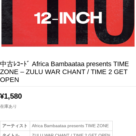
中古ﾚｺｰﾄﾞ Africa Bambaataa presents TIME
ZONE – ZULU WAR CHANT / TIME 2 GET
OPEN
¥
1,580
在庫あり
アーティスト
Africa Bambaataa presents TIME ZONE
タイトル
ZULU WAR CHANT / TIME 2 GET OPEN