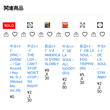
関連商品
SOLD
中古ﾚｺｰ
中古ﾚｺ
新品ﾚｺｰ
新品ﾚｺｰ
中古ﾚ
中古ﾚｺｰ
ﾄﾞ
ｰﾄﾞ
ﾄﾞ V.A. –
ﾄﾞ DE LA
ｺｰﾄﾞ
ﾄﾞ DE
2PAC /
THE
AMERICA
SOUL –
DE
LA
ZHANE
LOX –
IS DYING
EGO
LA
SOUL –
– I Get
CAN’T
SLOWLY
TRIPPIN’
SOUL
ALL
Around
STOP
(RI)
–
GOOD?
¥
9
/ Hey
WON’T
STAY
(EU)
,8
¥
5
Mr. D.J.
STOP /
AWAY
30
,4
¥
2
(Wicked
SO
30
,6
¥
2
Mix
RIGHT
80
,3
Vol.29)
50
¥
2
,1
¥
0
30