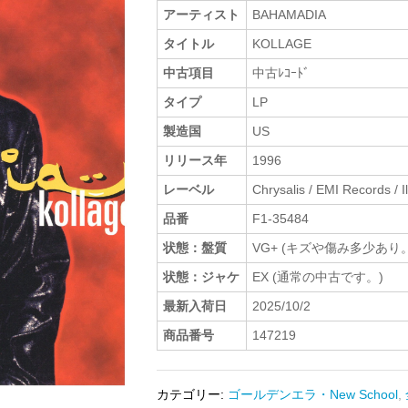
アーティスト
BAHAMADIA
タイトル
KOLLAGE
中古項目
中古ﾚｺｰﾄﾞ
タイプ
LP
製造国
US
リリース年
1996
レーベル
Chrysalis / EMI Records / I
品番
F1-35484
状態：盤質
VG+ (キズや傷み多少あり。
状態：ジャケ
EX (通常の中古です。)
最新入荷日
2025/10/2
商品番号
147219
カテゴリー:
ゴールデンエラ・New School
,