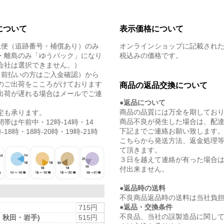
について
表示価格について
急便（追跡番号・補償あり）のみ
オンラインショップに記載され
・離島のみ「ゆうパック」になり
税込みの価格です。
会社は選択できません。）
（前払いの方はご入金確認）から
のご出荷をこころがけております
商品の返品交換について
出荷が遅れる場合はメールでご連
●返品について
商品の品質には万全を期してお
定も承ります。
商品不良が発生した場合は、配
帯は午前中・12時-14時・14
下記までご連絡お願い致します
-18時・18時-20時・19時-21時
こちらから発送方法、返金処理
て頂きます。
３日を越えて連絡が有った場合
付出来ません。
●返品時の送料
不良商品返品時の送料は当社負
●返品・交換条件
715円
不良品、当社の誤製造品に関し
・秋田・岩手)
515円