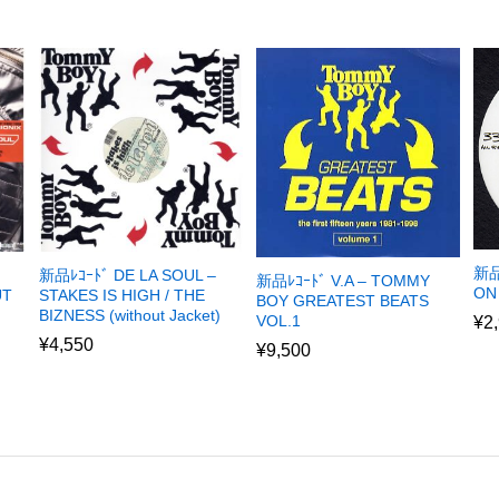
新品
新品ﾚｺｰﾄﾞ DE LA SOUL –
新品ﾚｺｰﾄﾞ V.A – TOMMY
ON
UT
STAKES IS HIGH / THE
BOY GREATEST BEATS
BIZNESS (without Jacket)
VOL.1
¥
2
¥
4,550
¥
9,500