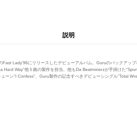
説明
dationのFast Lady’96にリリースしたデビューアルバム。Guruのバックアップ
 Tha Hard Way”他５曲の製作を担当。他もDa Beatminerzが手掛けた”Sponta
”I Confess”、Guru製作の記念すべきデビューシングル”Total Wreck