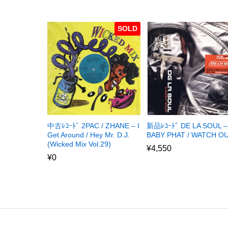
SOLD
中古ﾚｺｰﾄﾞ 2PAC / ZHANE – I
新品ﾚｺｰﾄﾞ DE LA SOUL –
Get Around / Hey Mr. D.J.
BABY PHAT / WATCH O
(Wicked Mix Vol.29)
¥
4,550
¥
0