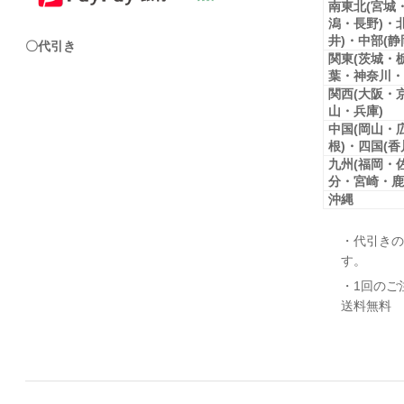
南東北(宮城
潟・長野)・
井)・中部(
〇代引き
関東(茨城・
葉・神奈川・
関西(大阪・
山・兵庫)
中国(岡山・
根)・四国(
九州(福岡・
分・宮崎・鹿
沖縄
・代引きの
す。
・1回のご
送料無料