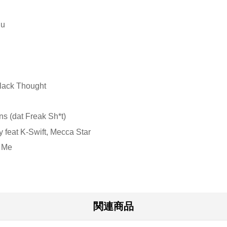
du
Black Thought
s (dat Freak Sh*t)
 feat K-Swift, Mecca Star
f Me
関連商品