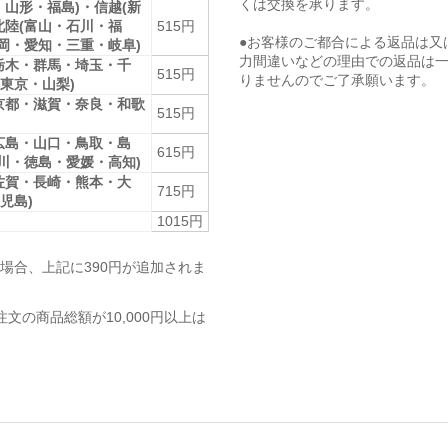
くは交換を承ります。
・山形・福島)・信越(新
北陸(富山・石川・福
515円
●お客様のご都合による返品は又
静岡・愛知・三重・岐阜)
力間違いなどの理由での返品は
栃木・群馬・埼玉・千
515円
りませんのでご了承願います。
東京・山梨)
京都・滋賀・奈良・和歌
515円
広島・山口・鳥取・島
615円
香川・徳島・愛媛・高知)
佐賀・長崎・熊本・大
715円
児島)
1015円
場合、上記に390円が追加されま
注文の商品総額が10,000円以上は