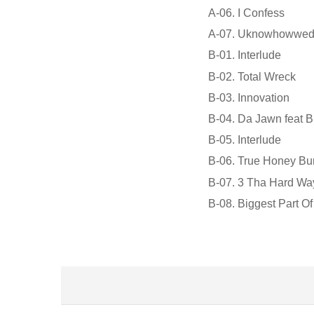
A-06. I Confess
A-07. Uknowhowwe
B-01. Interlude
B-02. Total Wreck
B-03. Innovation
B-04. Da Jawn feat 
B-05. Interlude
B-06. True Honey Bun
B-07. 3 Tha Hard Way
B-08. Biggest Part O