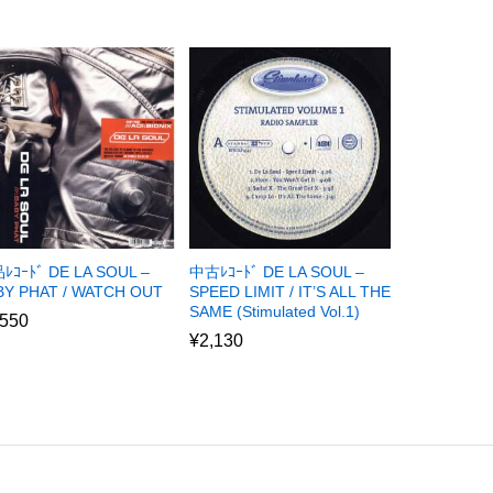
ﾚｺｰﾄﾞ DE LA SOUL –
中古ﾚｺｰﾄﾞ DE LA SOUL –
BY PHAT / WATCH OUT
SPEED LIMIT / IT’S ALL THE
SAME (Stimulated Vol.1)
,550
¥
2,130