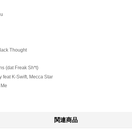
du
Black Thought
s (dat Freak Sh*t)
 feat K-Swift, Mecca Star
f Me
関連商品