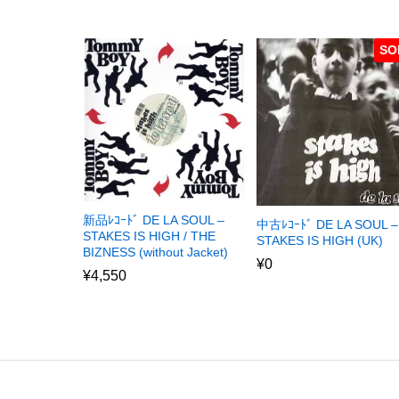
SO
新品ﾚｺｰﾄﾞ DE LA SOUL –
中古ﾚｺｰﾄﾞ DE LA SOUL –
STAKES IS HIGH / THE
STAKES IS HIGH (UK)
BIZNESS (without Jacket)
¥
0
¥
4,550