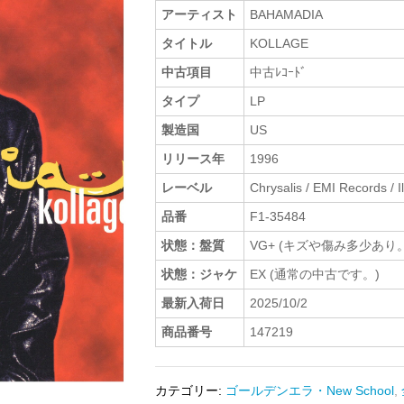
アーティスト
BAHAMADIA
タイトル
KOLLAGE
中古項目
中古ﾚｺｰﾄﾞ
タイプ
LP
製造国
US
リリース年
1996
レーベル
Chrysalis / EMI Records / I
品番
F1-35484
状態：盤質
VG+ (キズや傷み多少あり。
状態：ジャケ
EX (通常の中古です。)
最新入荷日
2025/10/2
商品番号
147219
カテゴリー:
ゴールデンエラ・New School
,