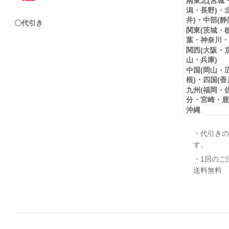
南東北(宮城
潟・長野)・
井)・中部(
〇代引き
関東(茨城・
葉・神奈川・
関西(大阪・
山・兵庫)
中国(岡山・
根)・四国(
九州(福岡・
分・宮崎・鹿
沖縄
・代引きの
す。
・1回のご
送料無料