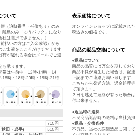
について
表示価格について
急便（追跡番号・補償あり）のみ
オンラインショップに記載され
・離島のみ「ゆうパック」になり
税込みの価格です。
会社は選択できません。）
（前払いの方はご入金確認）から
のご出荷をこころがけております
商品の返品交換について
出荷が遅れる場合はメールでご連
●返品について
商品の品質には万全を期してお
定も承ります。
商品不良が発生した場合は、配
帯は午前中・12時-14時・14
下記までご連絡お願い致します
-18時・18時-20時・19時-21時
こちらから発送方法、返金処理
て頂きます。
３日を越えて連絡が有った場合
付出来ません。
●返品時の送料
不良商品返品時の送料は当社負
●返品・交換条件
715円
不良品、当社の誤製造品に関し
・秋田・岩手)
515円
くは交換を承ります。