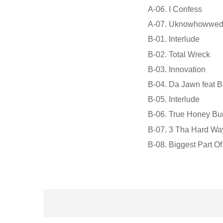
A-06. I Confess
A-07. Uknowhowwe
B-01. Interlude
B-02. Total Wreck
B-03. Innovation
B-04. Da Jawn feat 
B-05. Interlude
B-06. True Honey Bun
B-07. 3 Tha Hard Way
B-08. Biggest Part O