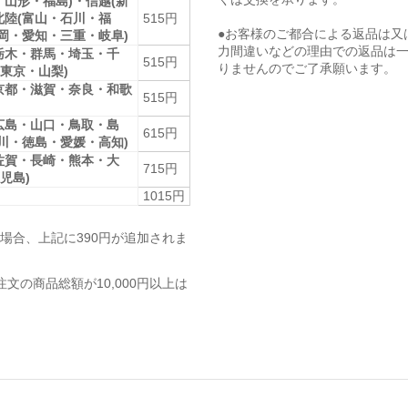
・山形・福島)・信越(新
北陸(富山・石川・福
515円
●お客様のご都合による返品は又
静岡・愛知・三重・岐阜)
力間違いなどの理由での返品は
栃木・群馬・埼玉・千
515円
りませんのでご了承願います。
東京・山梨)
京都・滋賀・奈良・和歌
515円
広島・山口・鳥取・島
615円
香川・徳島・愛媛・高知)
佐賀・長崎・熊本・大
715円
児島)
1015円
場合、上記に390円が追加されま
注文の商品総額が10,000円以上は