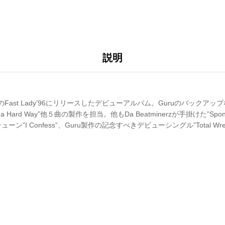
説明
dationのFast Lady’96にリリースしたデビューアルバム。Guruのバックアップ
 Tha Hard Way”他５曲の製作を担当。他もDa Beatminerzが手掛けた”Sponta
”I Confess”、Guru製作の記念すべきデビューシングル”Total Wreck