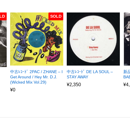
LD
SOLD
中古ﾚｺｰﾄﾞ 2PAC / ZHANE – I
中古ﾚｺｰﾄﾞ DE LA SOUL –
新品
Get Around / Hey Mr. D.J.
STAY AWAY
BA
(Wicked Mix Vol.29)
¥
2,350
¥
4
¥
0