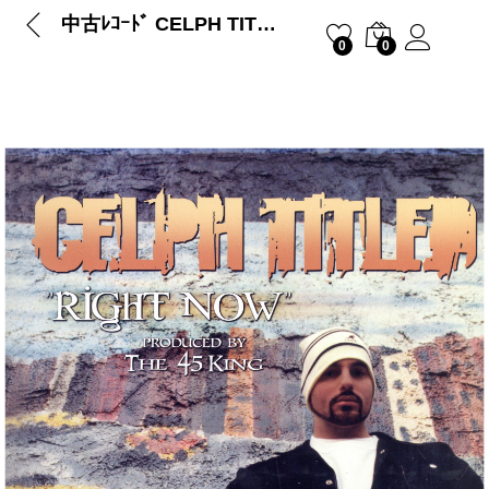
中古ﾚｺｰﾄﾞ CELPH TITLED – RIGHT NOW / Root Beers In Your Fridge
0
0