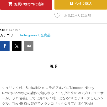
ｰ
今すぐ購入
お買い物カゴに追加
ﾄﾞ
CELPH
お気に入りに追加
TITLED
-
RIGHT
SKU:
147197
NOW
カテゴリー:
Underground
,
全商品
/
Root
Beers
In
Your
説明
Fridge
数
量
シュリンク付。Buckwildとのコラボアルバム”Nineteen Ninety
Now”やApathyとの諸作で知られるフロリダ出身のMC/プロデューサ
ーが、ソロ名義としてはおそらく唯一となる’01にリリースしたシン
グル。The 45 King製作でメランコリックなリフが漂う”Right