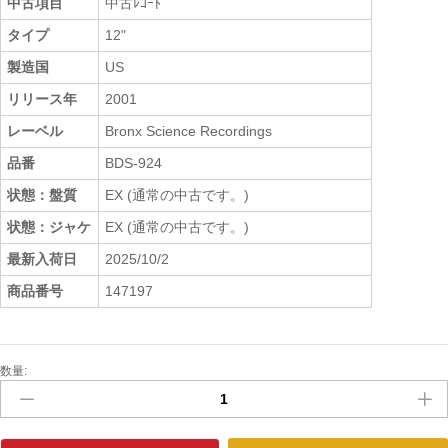
中古項目
中古ﾚｺｰﾄﾞ
タイプ
12"
製造国
US
リリース年
2001
レーベル
Bronx Science Recordings
品番
BDS-924
状態：盤質
EX (通常の中古です。)
状態：ジャケ
EX (通常の中古です。)
最新入荷日
2025/10/2
商品番号
147197
数量:
中
古
ﾚ
ｺ