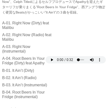
Now”、Celph TitledによるセルフプロデュースでApathyを迎えたギ
ターリフが乗りまくる”Root Beers In Your Fridge”、西アングラ物ぽ
く硬質なBeatsがかっこいい”It Ain’t”の３曲を収録。
A-01. Right Now (Dirty) feat
Malibu
A-02. Right Now (Radio) feat
Malibu
A-03. Right Now
(Instrumental)
A-04. Root Beers In Your
Fridge (Dirty) feat Apathy
B-01. It Ain’t (Dirty)
B-02. It Ain’t (Radio)
B-03. It Ain’t (Instrumental)
B-04. Root Beers In Your
Fridge (Instrumental)