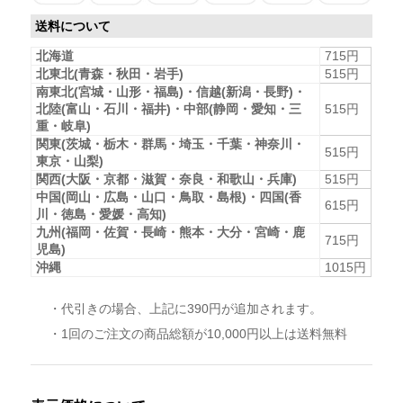
送料について
北海道
715円
北東北(青森・秋田・岩手)
515円
南東北(宮城・山形・福島)・信越(新潟・長野)・
北陸(富山・石川・福井)・中部(静岡・愛知・三
515円
重・岐阜)
関東(茨城・栃木・群馬・埼玉・千葉・神奈川・
515円
東京・山梨)
関西(大阪・京都・滋賀・奈良・和歌山・兵庫)
515円
中国(岡山・広島・山口・鳥取・島根)・四国(香
615円
川・徳島・愛媛・高知)
九州(福岡・佐賀・長崎・熊本・大分・宮崎・鹿
715円
児島)
沖縄
1015円
・代引きの場合、上記に390円が追加されます。
・1回のご注文の商品総額が10,000円以上は送料無料