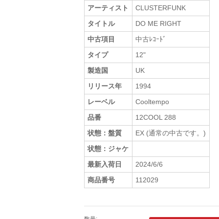
アーティスト
CLUSTERFUNK
タイトル
DO ME RIGHT
中古項目
中古ﾚｺｰﾄﾞ
タイプ
12"
製造国
UK
リリース年
1994
レーベル
Cooltempo
品番
12COOL 288
状態：盤質
EX (通常の中古です。)
状態：ジャケ
最新入荷日
2024/6/6
商品番号
112029
数量: