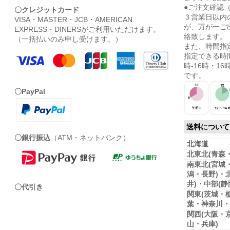
●ご注文確認
〇クレジットカード
３営業日以内
VISA・MASTER・JCB・AMERICAN
が、万が一ご
EXPRESS・DINERSがご利用いただけます。
絡致します。
（一括払いのみ申し受けます。）
また、時間指
指定できる時間
時-16時・16時
です。
〇PayPal
送料について
〇銀行振込
（ATM・ネットバンク）
北海道
北東北(青森
南東北(宮城
潟・長野)・
井)・中部(
〇代引き
関東(茨城・
葉・神奈川・
関西(大阪・
山・兵庫)