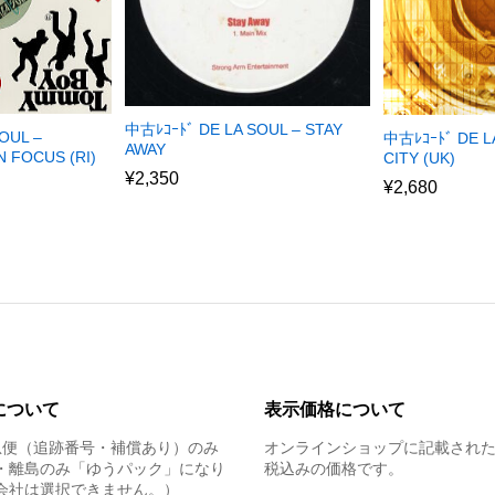
中古ﾚｺｰﾄﾞ DE LA SOUL – STAY
OUL –
中古ﾚｺｰﾄﾞ DE L
AWAY
 FOCUS (RI)
CITY (UK)
¥
2,350
¥
2,680
について
表示価格について
急便（追跡番号・補償あり）のみ
オンラインショップに記載され
・離島のみ「ゆうパック」になり
税込みの価格です。
会社は選択できません。）