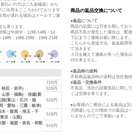
（前払いの方はご入金確認）から
のご出荷をこころがけております
商品の返品交換について
出荷が遅れる場合はメールでご連
●返品について
商品の品質には万全を期してお
定も承ります。
商品不良が発生した場合は、配
帯は午前中・12時-14時・14
下記までご連絡お願い致します
-18時・18時-20時・19時-21時
こちらから発送方法、返金処理
て頂きます。
３日を越えて連絡が有った場合
付出来ません。
●返品時の送料
不良商品返品時の送料は当社負
●返品・交換条件
715円
不良品、当社の誤製造品に関し
・秋田・岩手)
515円
くは交換を承ります。
・山形・福島)・信越(新
北陸(富山・石川・福
515円
●お客様のご都合による返品は又
静岡・愛知・三重・岐阜)
力間違いなどの理由での返品は
栃木・群馬・埼玉・千
515円
りませんのでご了承願います。
東京・山梨)
京都・滋賀・奈良・和歌
515円