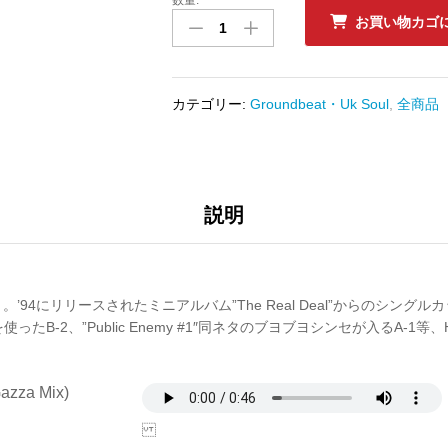
中
お買い物カゴ
古
ﾚ
ｺ
ｰ
カテゴリー:
Groundbeat・Uk Soul
,
全商品
ﾄﾞ
CLUSTERFUNK
-
DO
ME
説明
RIGHT
数
量
94にリリースされたミニアルバム”The Real Deal”からのシングルカット
同ネタを使ったB-2、”Public Enemy #1″同ネタのブヨブヨシンセが入るA-1等
Gazza Mix)