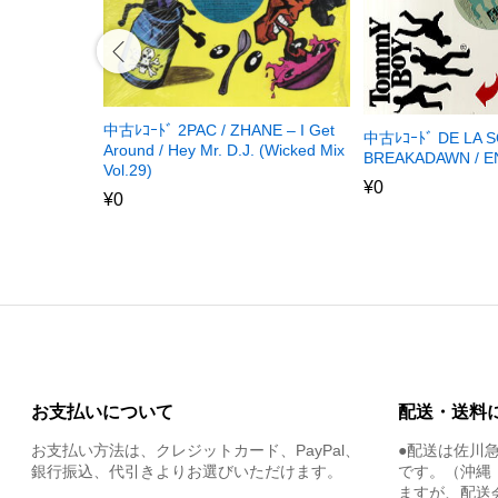
中古ﾚｺｰﾄﾞ 2PAC / ZHANE – I Get
中古ﾚｺｰﾄﾞ DE LA S
Around / Hey Mr. D.J. (Wicked Mix
BREAKADAWN / EN
Vol.29)
¥
0
¥
0
お支払いについて
配送・送料
お支払い方法は、クレジットカード、PayPal、
●配送は佐川
銀行振込、代引きよりお選びいただけます。
です。（沖縄
ますが、配送