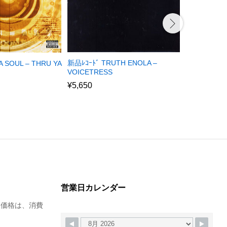
新品ﾚｺｰﾄﾞ TRUTH ENOLA –
中古ﾚｺｰﾄﾞ DE
A SOUL – THRU YA
VOICETRESS
GOOD? (EU
¥
5,650
¥
2,680
営業日カレンダー
た価格は、消費