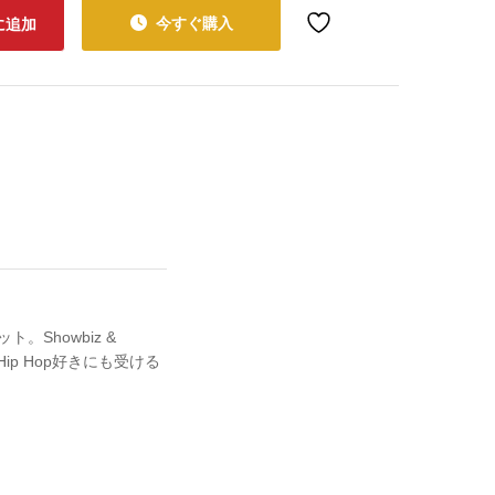
今すぐ購入
に追加
。Showbiz &
、Hip Hop好きにも受ける