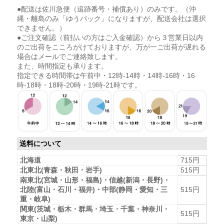
●配送は佐川急便（追跡番号・補償あり）のみです。（沖
縄・離島のみ「ゆうパック」になりますが、配送会社は選択
できません。）
●ご注文確認（前払いの方はご入金確認）から３営業日以内
のご出荷をこころがけておりますが、万が一ご出荷が遅れる
場合はメールでご連絡致します。
また、時間指定も承ります。
指定できる時間帯は午前中・12時-14時・14時-16時・16
時-18時・18時-20時・19時-21時です。
送料について
北海道
715円
北東北(青森・秋田・岩手)
515円
南東北(宮城・山形・福島)・信越(新潟・長野)・
北陸(富山・石川・福井)・中部(静岡・愛知・三
515円
重・岐阜)
関東(茨城・栃木・群馬・埼玉・千葉・神奈川・
515円
東京・山梨)