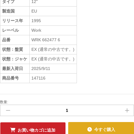
タイプ
12"
製造国
EU
リリース年
1995
レーベル
Work
品番
WRK 662477 6
状態：盤質
EX (通常の中古です。)
状態：ジャケ
EX (通常の中古です。)
最新入荷日
2025/9/11
商品番号
147116
数量:
中
古
ﾚ
ｺ
ｰ
今すぐ購入
お買い物カゴに追加