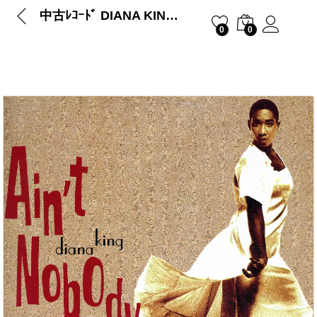
中古ﾚｺｰﾄﾞ DIANA KING – AIN’T NOBODY
0
0