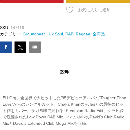
ﾄﾞ
DIANA
お気に入りに追加
KING
-
AIN'T
SKU:
147116
NOBODY
カテゴリー:
Groundbeat・Uk Soul
,
R&B
,
Reggae
,
全商品
数
量
説明
EU Org。全世界で大ヒットした’95デビューアルバム”Tougher Than
Love”からのシングルカット。Chaka KhanのRufasとの最後のヒッ
ト作をカバー。ラガ風味で踊れるLP Version Radio Edit、グラビ調
で洗練されたLow Down R&B Mix、ハウスMixのDavid’s Club Radio
MixとDavid’s Extended Club Mega Mixを収録。