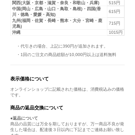
関西(大阪・京都・滋賀・奈良・和歌山・兵庫)
515円
中国(岡山・広島・山口・鳥取・島根)・四国(香
615円
川・徳島・愛媛・高知)
九州(福岡・佐賀・長崎・熊本・大分・宮崎・鹿
715円
児島)
沖縄
1015円
・代引きの場合、上記に390円が追加されます。
・1回のご注文の商品総額が10,000円以上は送料無料
表示価格について
オンラインショップに記載された価格は、消費税込みの価格
です。
商品の返品交換について
●返品について
商品の品質には万全を期しておりますが、万一商品不良が発
生した場合は、配達後３日以内に下記までご連絡お願い致し