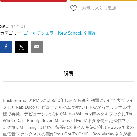
ﾄﾞ
EPMD
お気に入りに追加
-
STRICTLY
SKU:
147201
BUSINESS
カテゴリー:
ゴールデンエラ・New School
,
全商品
(RE)
数
量
説明
Erick SermonとPMDによる80年代末から90年初頭にかけて大ブレイ
クしたRap Duoのデビューアルバムがホワイトながらオリジナル仕
様で再発。デビューシングルでMarva Whitney声ネタをフックにThe
Whole Darn Family”Seven Minutes of Funk”ネタを使った傑作ファ
ンク”It’s Mt Thing”はじめ、彼等のスタイルを決定付けるZappネタの
重低音ファンクネスの傑作”You Got To Chill”、Bob Marleyネタが衝