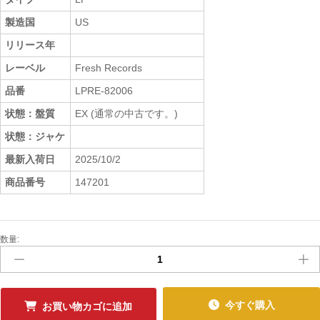
製造国
US
リリース年
レーベル
Fresh Records
品番
LPRE-82006
状態：盤質
EX (通常の中古です。)
状態：ジャケ
最新入荷日
2025/10/2
商品番号
147201
数量:
中
古
ﾚ
ｺ
ｰ
今すぐ購入
お買い物カゴに追加