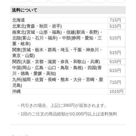
送料について
北海道
715円
北東北(青森・秋田・岩手)
515円
南東北(宮城・山形・福島)・信越(新潟・長野)・
北陸(富山・石川・福井)・中部(静岡・愛知・三
515円
重・岐阜)
関東(茨城・栃木・群馬・埼玉・千葉・神奈川・
515円
東京・山梨)
関西(大阪・京都・滋賀・奈良・和歌山・兵庫)
515円
中国(岡山・広島・山口・鳥取・島根)・四国(香
615円
川・徳島・愛媛・高知)
九州(福岡・佐賀・長崎・熊本・大分・宮崎・鹿
715円
児島)
沖縄
1015円
・代引きの場合、上記に390円が追加されます。
・1回のご注文の商品総額が10,000円以上は送料無料