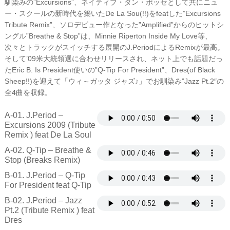
馴染みの”Excursions”、ネイティブ・タン・ポッセとして共にニュ
ー・スクールの新時代を築いたDe La Sou(!!)をfeatした”Excursions
Tribute Remix”、ソロデビュー作となった”Amplified”からのヒットシ
ングル”Breathe & Stop”は、Minnie Riperton Inside My Love等、
次々とトラックがスイッチする展開のJ.PeriodによるRemixが最高。
そして’09米大統領選に合わせリリースされ、ネット上でも話題だっ
たEric B. Is President使いの”Q-Tip For President”、Dres(of Black
Sheep!!)を迎えて「ウィ～ガッタ ジャズ♪」でお馴染み”Jazz Pt.2″の
全4曲を収録。
A-01. J.Period –
Excursions 2009 (Tribute
Remix ) feat De La Soul
A-02. Q-Tip – Breathe &
Stop (Breaks Remix)
B-01. J.Period – Q-Tip
For President feat Q-Tip
B-02. J.Period – Jazz
Pt.2 (Tribute Remix ) feat
Dres