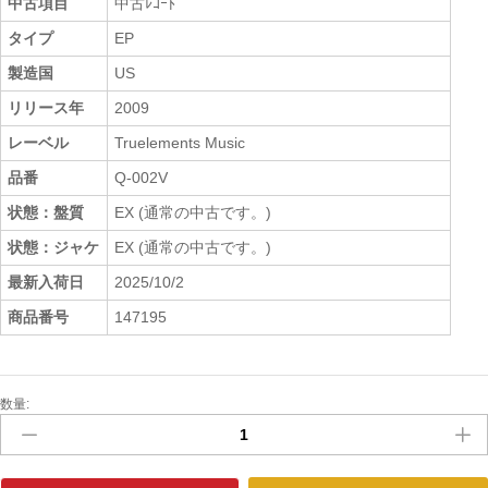
中古項目
中古ﾚｺｰﾄﾞ
タイプ
EP
製造国
US
リリース年
2009
レーベル
Truelements Music
品番
Q-002V
状態：盤質
EX (通常の中古です。)
状態：ジャケ
EX (通常の中古です。)
最新入荷日
2025/10/2
商品番号
147195
数量:
中
古
ﾚ
ｺ