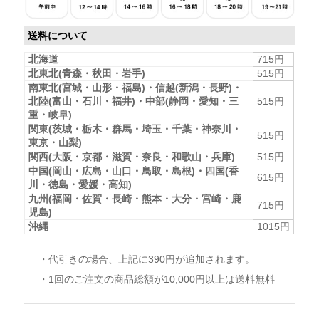
送料について
北海道
715円
北東北(青森・秋田・岩手)
515円
南東北(宮城・山形・福島)・信越(新潟・長野)・
北陸(富山・石川・福井)・中部(静岡・愛知・三
515円
重・岐阜)
関東(茨城・栃木・群馬・埼玉・千葉・神奈川・
515円
東京・山梨)
関西(大阪・京都・滋賀・奈良・和歌山・兵庫)
515円
中国(岡山・広島・山口・鳥取・島根)・四国(香
615円
川・徳島・愛媛・高知)
九州(福岡・佐賀・長崎・熊本・大分・宮崎・鹿
715円
児島)
沖縄
1015円
・代引きの場合、上記に390円が追加されます。
・1回のご注文の商品総額が10,000円以上は送料無料