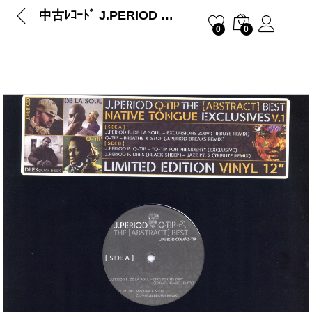
中古ﾚｺｰﾄﾞ J.PERIOD & Q-Tip – The Abstract Best Native Tongue Exclusives V.1
0
0