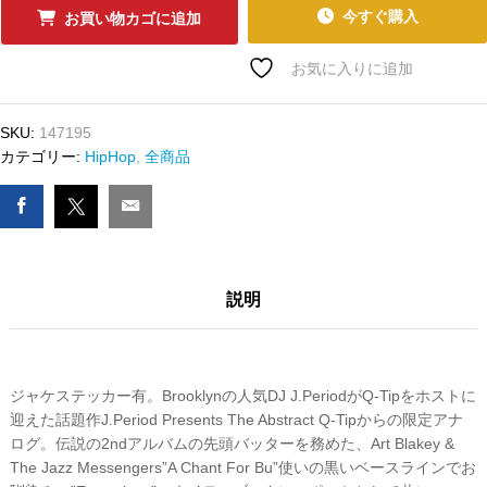
ｰ
今すぐ購入
お買い物カゴに追加
ﾄﾞ
J.PERIOD
お気に入りに追加
&
Q-
SKU:
147195
Tip
カテゴリー:
HipHop
,
全商品
-
The
Abstract
Best
Native
Tongue
説明
Exclusives
V.1
数
量
ジャケステッカー有。Brooklynの人気DJ J.PeriodがQ-Tipをホストに
迎えた話題作J.Period Presents The Abstract Q-Tipからの限定アナ
ログ。伝説の2ndアルバムの先頭バッターを務めた、Art Blakey &
The Jazz Messengers”A Chant For Bu”使いの黒いベースラインでお