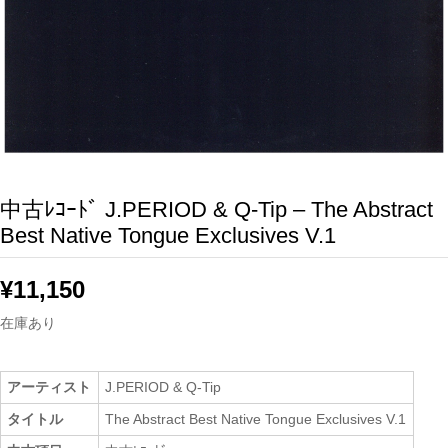
中古ﾚｺｰﾄﾞ J.PERIOD & Q-Tip – The Abstract
Best Native Tongue Exclusives V.1
¥
11,150
在庫あり
アーティスト
J.PERIOD & Q-Tip
タイトル
The Abstract Best Native Tongue Exclusives V.1