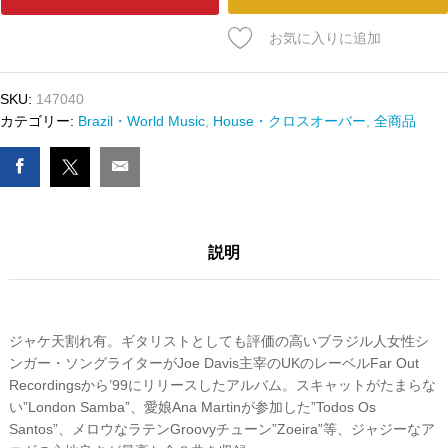
ﾄﾞ
JOYCE
お気に入りに追加
-
HARD
BOSSA
SKU:
147040
数
カテゴリー:
Brazil・World Music
,
House・クロスオーバー
,
全商品
量
説明
ジャケ天割れ有。ギタリストとしても評価の高いブラジル人女性シ
ンガー・ソングライターがJoe Davis主宰のUKのレーベルFar Out
Recordingsから’99にリリースしたアルバム。スキャットがたまらな
い”London Samba”、愛娘Ana Martinが参加した”Todos Os
Santos”、メロウなラテンGroovyチューン”Zoeira”等、ジャジーなア