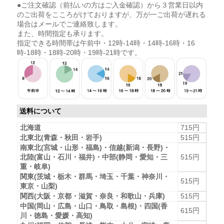
●ご注文確認（前払いの方はご入金確認）から３営業日以内
のご出荷をこころがけておりますが、万が一ご出荷が遅れる
場合はメールでご連絡致します。
また、時間指定も承ります。
指定できる時間帯は午前中・12時-14時・14時-16時・16
時-18時・18時-20時・19時-21時です。
送料について
北海道
715円
北東北(青森・秋田・岩手)
515円
南東北(宮城・山形・福島)・信越(新潟・長野)・
北陸(富山・石川・福井)・中部(静岡・愛知・三
515円
重・岐阜)
関東(茨城・栃木・群馬・埼玉・千葉・神奈川・
515円
東京・山梨)
関西(大阪・京都・滋賀・奈良・和歌山・兵庫)
515円
中国(岡山・広島・山口・鳥取・島根)・四国(香
615円
川・徳島・愛媛・高知)