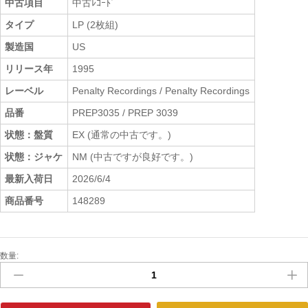
中古項目
中古ﾚｺｰﾄﾞ
タイプ
LP (2枚組)
製造国
US
リリース年
1995
レーベル
Penalty Recordings / Penalty Recordings
品番
PREP3035 / PREP 3039
状態：盤質
EX (通常の中古です。)
状態：ジャケ
NM (中古ですが良好です。)
最新入荷日
2026/6/4
商品番号
148289
数量:
中
古
ﾚ
ｺ