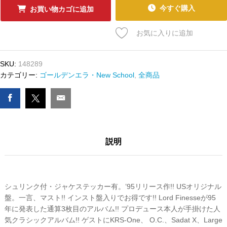
ｰ
今すぐ購入
お買い物カゴに追加
ﾄﾞ
LORD
お気に入りに追加
FINESSE
-
THE
SKU:
148289
AWAKENING
カテゴリー:
ゴールデンエラ・New School
,
全商品
(Limited
Edition)
数
量
説明
シュリンク付・ジャケステッカー有。’95リリース作!! USオリジナル
盤。一言、マスト!! インスト盤入りでお得です!! Lord Finesseが95
年に発表した通算3枚目のアルバム!! プロデュース本人が手掛けた人
気クラシックアルバム!! ゲストにKRS-One、 O.C.、Sadat X、Large