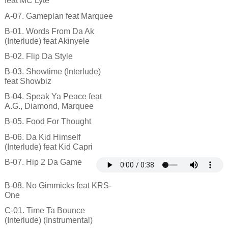
feat MC Lyte
A-07. Gameplan feat Marquee
B-01. Words From Da Ak
(Interlude) feat Akinyele
B-02. Flip Da Style
B-03. Showtime (Interlude)
feat Showbiz
B-04. Speak Ya Peace feat
A.G., Diamond, Marquee
B-05. Food For Thought
B-06. Da Kid Himself
(Interlude) feat Kid Capri
B-07. Hip 2 Da Game
B-08. No Gimmicks feat KRS-
One
C-01. Time Ta Bounce
(Interlude) (Instrumental)