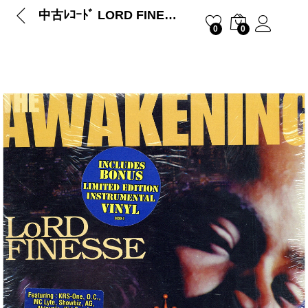
中古ﾚｺｰﾄﾞ LORD FINESSE – THE AWAKENING (Limited Edition)
0
0