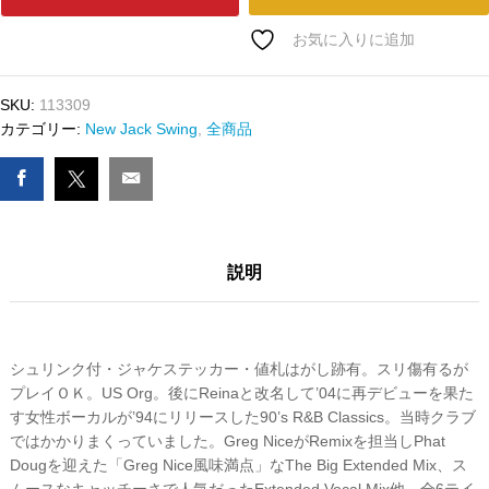
ﾄﾞ
LORI
お気に入りに追加
GOLD
-
SKU:
113309
I
カテゴリー:
New Jack Swing
,
全商品
LIKES
IT
数
量
説明
シュリンク付・ジャケステッカー・値札はがし跡有。スリ傷有るが
プレイＯＫ。US Org。後にReinaと改名して’04に再デビューを果た
す女性ボーカルが’94にリリースした90’s R&B Classics。当時クラブ
ではかかりまくっていました。Greg NiceがRemixを担当しPhat
Dougを迎えた「Greg Nice風味満点」なThe Big Extended Mix、ス
ムースなキャッチーさで人気だったExtended Vocal Mix他、全6テイ