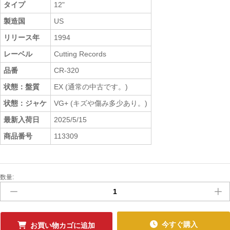
タイプ
12"
製造国
US
リリース年
1994
レーベル
Cutting Records
品番
CR-320
状態：盤質
EX (通常の中古です。)
状態：ジャケ
VG+ (キズや傷み多少あり。)
最新入荷日
2025/5/15
商品番号
113309
数量:
中
古
ﾚ
ｺ
ｰ
今すぐ購入
お買い物カゴに追加