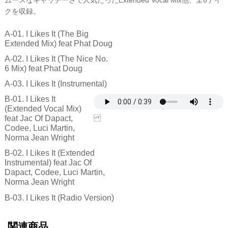
クを収録。
A-01. I Likes It (The Big
Extended Mix) feat Phat Doug
A-02. I Likes It (The Nice No.
6 Mix) feat Phat Doug
A-03. I Likes It (Instrumental)
B-01. I Likes It
(Extended Vocal Mix)
feat Jac Of Dapact,
Codee, Luci Martin,
Norma Jean Wright
B-02. I Likes It (Extended
Instrumental) feat Jac Of
Dapact, Codee, Luci Martin,
Norma Jean Wright
B-03. I Likes It (Radio Version)
関連商品