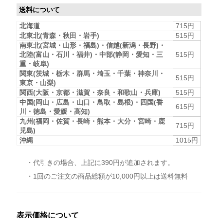
送料について
北海道
715円
北東北(青森・秋田・岩手)
515円
南東北(宮城・山形・福島)・信越(新潟・長野)・
北陸(富山・石川・福井)・中部(静岡・愛知・三
515円
重・岐阜)
関東(茨城・栃木・群馬・埼玉・千葉・神奈川・
515円
東京・山梨)
関西(大阪・京都・滋賀・奈良・和歌山・兵庫)
515円
中国(岡山・広島・山口・鳥取・島根)・四国(香
615円
川・徳島・愛媛・高知)
九州(福岡・佐賀・長崎・熊本・大分・宮崎・鹿
715円
児島)
沖縄
1015円
・代引きの場合、上記に390円が追加されます。
・1回のご注文の商品総額が10,000円以上は送料無料
表示価格について