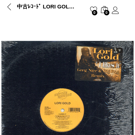
中古ﾚｺｰﾄﾞ LORI GOLD – I LIKES IT
0
0