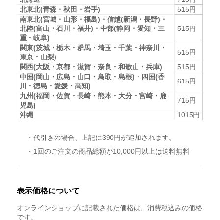
北東北(青森・秋田・岩手)
515円
南東北(宮城・山形・福島)・信越(新潟・長野)・
北陸(富山・石川・福井)・中部(静岡・愛知・三
515円
重・岐阜)
関東(茨城・栃木・群馬・埼玉・千葉・神奈川・
515円
東京・山梨)
関西(大阪・京都・滋賀・奈良・和歌山・兵庫)
515円
中国(岡山・広島・山口・鳥取・島根)・四国(香
615円
川・徳島・愛媛・高知)
九州(福岡・佐賀・長崎・熊本・大分・宮崎・鹿
715円
児島)
沖縄
1015円
・代引きの場合、上記に390円が追加されます。
・1回のご注文の商品総額が10,000円以上は送料無料
表示価格について
オンラインショップに記載された価格は、消費税込みの価格
です。