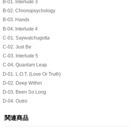
B-01. Interlude 3
B-02. Chronopsychology
B-03. Hands
B-04. Interlude 4
C-01. Saywatchugotta
C-02. Just Be
C-03. Interlude 5
C-04. Quantam Leap
D-01. L.O.T. (Love Or Truth)
D-02. Deep Within
D-03. Been So Long
D-04. Outro
関連商品