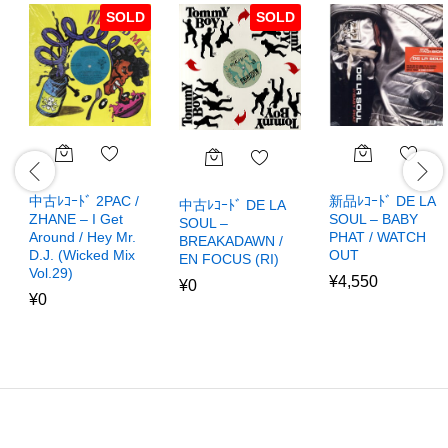
SOLD
SOLD
中古ﾚｺｰﾄﾞ 2PAC /
新品ﾚｺｰﾄﾞ DE LA
中古ﾚｺｰﾄﾞ DE LA
ZHANE – I Get
SOUL – BABY
SOUL –
Around / Hey Mr.
PHAT / WATCH
BREAKADAWN /
D.J. (Wicked Mix
OUT
EN FOCUS (RI)
Vol.29)
¥
4,550
¥
0
¥
0