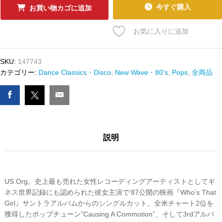
ｰ
今すぐ購入
お買い物カゴに追加
ﾄﾞ
MADONNA
お気に入りに追加
-
CAUSING
A
SKU:
147743
COMMOTION
カテゴリー:
Dance Classics・Disco
,
New Wave・80's
,
Pops
,
全商品
/
JIMMY,
JIMMY
数
量
説明
US Org。史上最も売れた女性レコーディングアーティストとしてギ
ネス世界記録にも認められた彼女主演で’87公開の映画『Who’s That
Girl』サントラアルバムからのシングルカット。全米チャート2位を
獲得したポップチューン”Causing A Commotion”、そして3rdアルバ