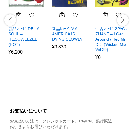
新品ﾚｺｰﾄﾞ DE LA
新品ﾚｺｰﾄﾞ V.A. –
中古ﾚｺｰﾄﾞ 2PAC /
SOUL –
AMERICA IS
ZHANE – I Get
ITZSOWEEZEE
DYING SLOWLY
Around / Hey Mr.
(HOT)
D.J. (Wicked Mix
¥
9,830
Vol.29)
¥
6,200
¥
0
お支払いについて
お支払い方法は、クレジットカード、PayPal、銀行振込、
代引きよりお選びいただけます。