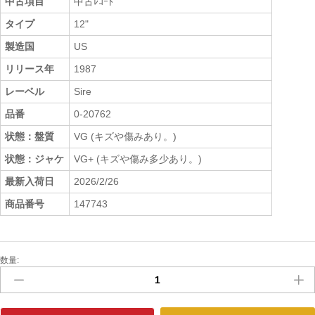
中古項目
中古ﾚｺｰﾄﾞ
タイプ
12"
製造国
US
リリース年
1987
レーベル
Sire
品番
0-20762
状態：盤質
VG (キズや傷みあり。)
状態：ジャケ
VG+ (キズや傷み多少あり。)
最新入荷日
2026/2/26
商品番号
147743
数量:
中
古
ﾚ
ｺ