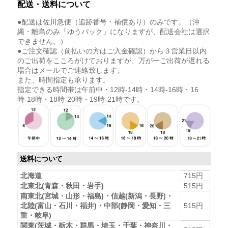
配送・送料について
●配送は佐川急便（追跡番号・補償あり）のみです。（沖
縄・離島のみ「ゆうパック」になりますが、配送会社は選択
できません。）
●ご注文確認（前払いの方はご入金確認）から３営業日以内
のご出荷をこころがけておりますが、万が一ご出荷が遅れる
場合はメールでご連絡致します。
また、時間指定も承ります。
指定できる時間帯は午前中・12時-14時・14時-16時・16
時-18時・18時-20時・19時-21時です。
送料について
北海道
715円
北東北(青森・秋田・岩手)
515円
南東北(宮城・山形・福島)・信越(新潟・長野)・
北陸(富山・石川・福井)・中部(静岡・愛知・三
515円
重・岐阜)
関東(茨城・栃木・群馬・埼玉・千葉・神奈川・