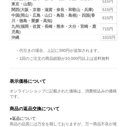
515円
東京・山梨)
関西(大阪・京都・滋賀・奈良・和歌山・兵庫)
515円
中国(岡山・広島・山口・鳥取・島根)・四国(香
615円
川・徳島・愛媛・高知)
九州(福岡・佐賀・長崎・熊本・大分・宮崎・鹿
715円
児島)
沖縄
1015円
・代引きの場合、上記に390円が追加されます。
・1回のご注文の商品総額が10,000円以上は送料無料
表示価格について
オンラインショップに記載された価格は、消費税込みの価格
です。
商品の返品交換について
●返品について
商品の品質には万全を期しておりますが、万一商品不良が発