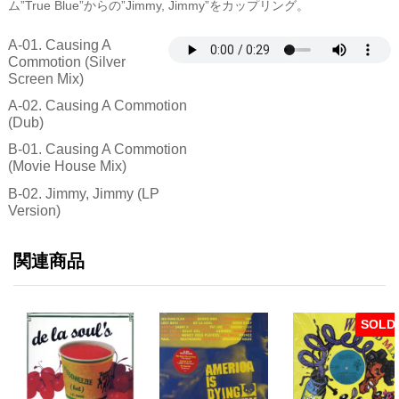
ム”True Blue”からの”Jimmy, Jimmy”をカップリング。
A-01. Causing A
Commotion (Silver
Screen Mix)
A-02. Causing A Commotion
(Dub)
B-01. Causing A Commotion
(Movie House Mix)
B-02. Jimmy, Jimmy (LP
Version)
関連商品
SOLD