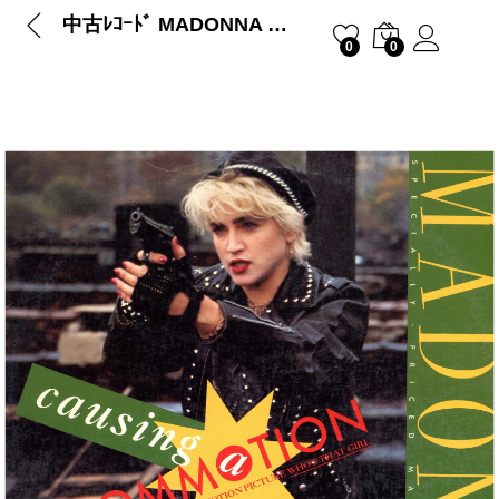
中古ﾚｺｰﾄﾞ MADONNA – CAUSING A COMMOTION / JIMMY, JIMMY
0
0