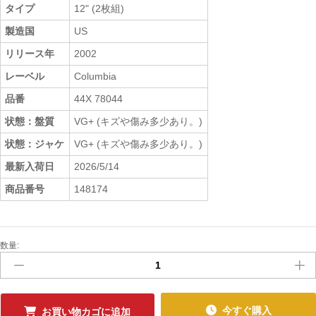
タイプ
12" (2枚組)
製造国
US
リリース年
2002
レーベル
Columbia
品番
44X 78044
状態：盤質
VG+ (キズや傷み多少あり。)
状態：ジャケ
VG+ (キズや傷み多少あり。)
最新入荷日
2026/5/14
商品番号
148174
数量:
中
古
ﾚ
ｺ
ｰ
今すぐ購入
お買い物カゴに追加