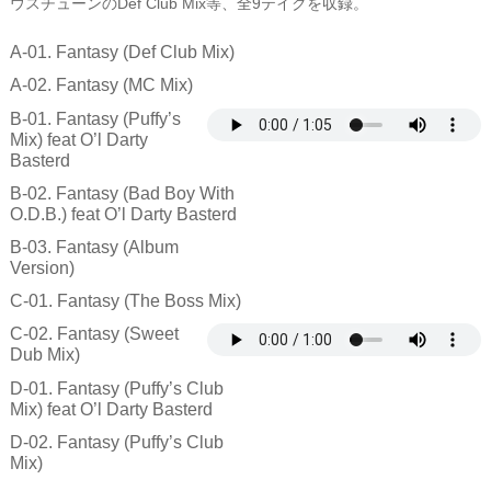
ウスチューンのDef Club Mix等、全9テイクを収録。
A-01. Fantasy (Def Club Mix)
A-02. Fantasy (MC Mix)
B-01. Fantasy (Puffy’s
Mix) feat O’l Darty
Basterd
B-02. Fantasy (Bad Boy With
O.D.B.) feat O’l Darty Basterd
B-03. Fantasy (Album
Version)
C-01. Fantasy (The Boss Mix)
C-02. Fantasy (Sweet
Dub Mix)
D-01. Fantasy (Puffy’s Club
Mix) feat O’l Darty Basterd
D-02. Fantasy (Puffy’s Club
Mix)