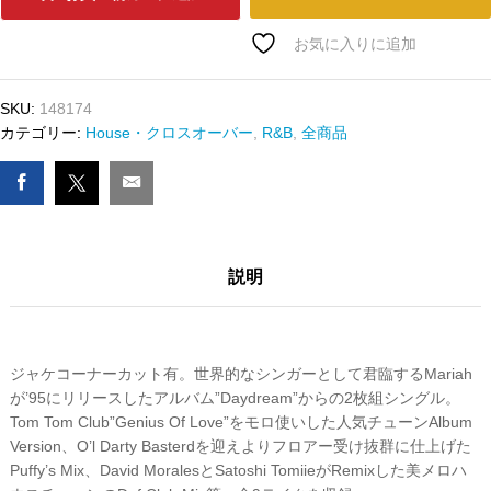
ﾄﾞ
MARIAH
お気に入りに追加
CAREY
-
SKU:
148174
FANTASY
カテゴリー:
House・クロスオーバー
,
R&B
,
全商品
数
量
説明
ジャケコーナーカット有。世界的なシンガーとして君臨するMariah
が’95にリリースしたアルバム”Daydream”からの2枚組シングル。
Tom Tom Club”Genius Of Love”をモロ使いした人気チューンAlbum
Version、O’l Darty Basterdを迎えよりフロアー受け抜群に仕上げた
Puffy’s Mix、David MoralesとSatoshi TomiieがRemixした美メロハ