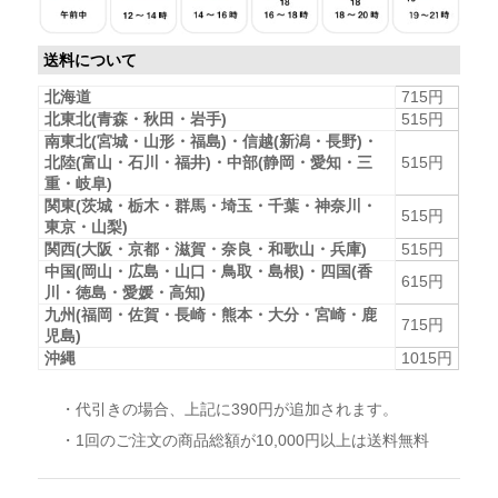
送料について
北海道
715円
北東北(青森・秋田・岩手)
515円
南東北(宮城・山形・福島)・信越(新潟・長野)・
北陸(富山・石川・福井)・中部(静岡・愛知・三
515円
重・岐阜)
関東(茨城・栃木・群馬・埼玉・千葉・神奈川・
515円
東京・山梨)
関西(大阪・京都・滋賀・奈良・和歌山・兵庫)
515円
中国(岡山・広島・山口・鳥取・島根)・四国(香
615円
川・徳島・愛媛・高知)
九州(福岡・佐賀・長崎・熊本・大分・宮崎・鹿
715円
児島)
沖縄
1015円
・代引きの場合、上記に390円が追加されます。
・1回のご注文の商品総額が10,000円以上は送料無料