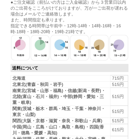
●ご注文確認（前払いの方はご入金確認）から３営業日以内
のご出荷をこころがけておりますが、万が一ご出荷が遅れる
場合はメールでご連絡致します。
また、時間指定も承ります。
指定できる時間帯は午前中・12時-14時・14時-16時・16
時-18時・18時-20時・19時-21時です。
送料について
北海道
715円
北東北(青森・秋田・岩手)
515円
南東北(宮城・山形・福島)・信越(新潟・長野)・
北陸(富山・石川・福井)・中部(静岡・愛知・三
515円
重・岐阜)
関東(茨城・栃木・群馬・埼玉・千葉・神奈川・
515円
東京・山梨)
関西(大阪・京都・滋賀・奈良・和歌山・兵庫)
515円
中国(岡山・広島・山口・鳥取・島根)・四国(香
615円
川・徳島・愛媛・高知)
九州(福岡・佐賀・長崎・熊本・大分・宮崎・鹿