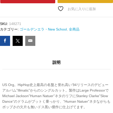
ﾄﾞ
NAS
お気に入りに追加
-
IT
SKU:
148271
AIN'T
カテゴリー:
ゴールデンエラ・New School
,
全商品
HARD
TO
TELL
数
量
説明
US Org。HipHop史上最高の名盤と誉れ高い’94リリースのデビュー
アルバム”Illmatic”からのシングルカット。製作はLarge Professorで
Michael Jackson”Human Natuer”ネタのリフにStanley Clarke”Slow
Dance”のドラムがブットく乗っかり、”Human Natuer”ネタながらも
ポップさの欠片も無いドス黒い傑作に仕上げてます。