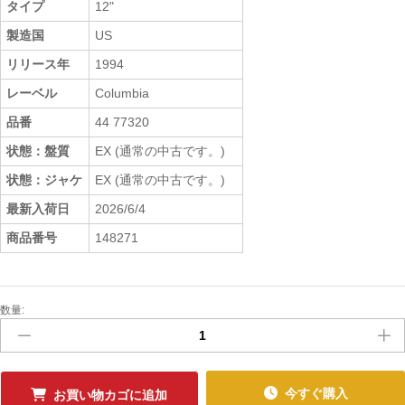
タイプ
12"
製造国
US
リリース年
1994
レーベル
Columbia
品番
44 77320
状態：盤質
EX (通常の中古です。)
状態：ジャケ
EX (通常の中古です。)
最新入荷日
2026/6/4
商品番号
148271
数量:
中
古
ﾚ
ｺ
ｰ
今すぐ購入
お買い物カゴに追加