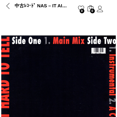
中古ﾚｺｰﾄﾞ NAS – IT AIN’T HARD TO TELL
0
0