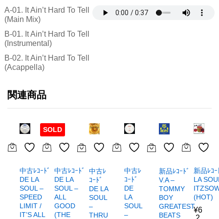
A-01. It Ain’t Hard To Tell
(Main Mix)
B-01. It Ain’t Hard To Tell
(Instrumental)
B-02. It Ain’t Hard To Tell
(Acappella)
関連商品
SOLD
中古ﾚｺｰﾄﾞ
中古ﾚｺｰﾄﾞ
中古ﾚ
新品ﾚｺｰﾄ
新品ﾚｺｰﾄﾞ
中古ﾚ
DE LA
DE LA
ｺｰﾄﾞ
LA SOU
V.A –
ｺｰﾄﾞ
SOUL –
SOUL –
DE
ITZSO
TOMMY
DE LA
SPEED
ALL
LA
(HOT)
BOY
SOUL
LIMIT /
GOOD
SOUL
GREATEST
–
¥
6
IT’S ALL
(THE
–
BEATS
THRU
,2