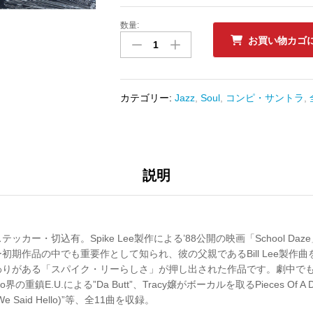
数量:
中
お買い物カゴ
古
ﾚ
ｺ
ｰ
カテゴリー:
Jazz
,
Soul
,
コンピ・サントラ
,
ﾄﾞ
ORIGINAL
SOUNDTRACK
-
SCHOOL
説明
DAZE
数
量
カー・切込有。Spike Lee製作による’88公開の映画「School D
初期作品の中でも重要作として知られ、彼の父親であるBill Lee製作
りがある「スパイク・リーらしさ」が押し出された作品です。劇中でも使用さ
Go界の重鎮E.U.による”Da Butt”、Tracy嬢がボーカルを取るPieces Of A Dre
re We Said Hello)”等、全11曲を収録。