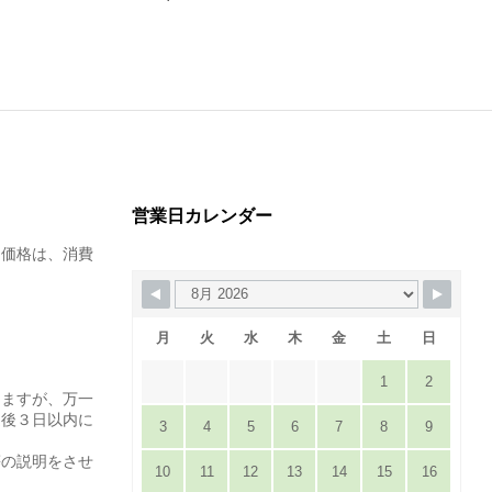
¥
2,130
営業日カレンダー
た価格は、消費
月
火
水
木
金
土
日
1
2
りますが、万一
達後３日以内に
3
4
5
6
7
8
9
。
等の説明をさせ
10
11
12
13
14
15
16