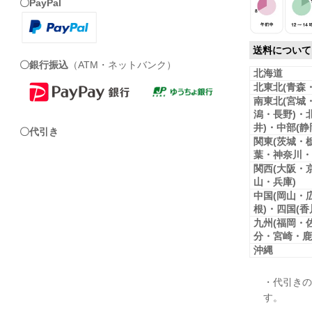
〇PayPal
送料について
〇銀行振込
（ATM・ネットバンク）
北海道
北東北(青森
南東北(宮城
潟・長野)・
井)・中部(
〇代引き
関東(茨城・
葉・神奈川・
関西(大阪・
山・兵庫)
中国(岡山・
根)・四国(
九州(福岡・
分・宮崎・鹿
沖縄
・代引きの
す。