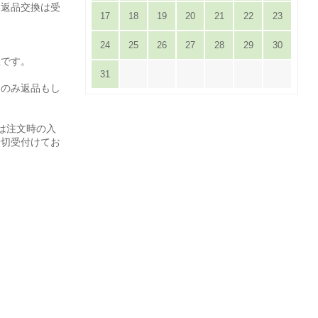
は返品交換は受
17
18
19
20
21
22
23
24
25
26
27
28
29
30
担です。
31
てのみ返品もし
は注文時の入
一切受付けてお