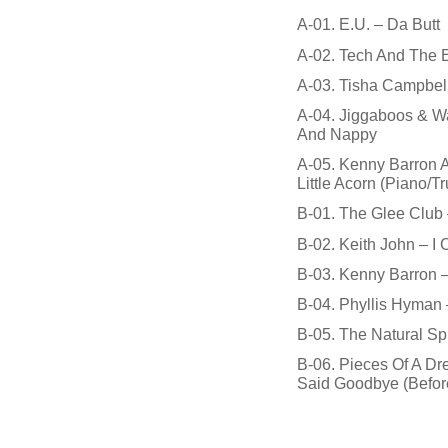
A-01. E.U. – Da Butt
A-02. Tech And The 
A-03. Tisha Campbell
A-04. Jiggaboos & W
And Nappy
A-05. Kenny Barron 
Little Acorn (Piano/
B-01. The Glee Club
B-02. Keith John – I
B-03. Kenny Barron –
B-04. Phyllis Hyman
B-05. The Natural Sp
B-06. Pieces Of A D
Said Goodbye (Befor