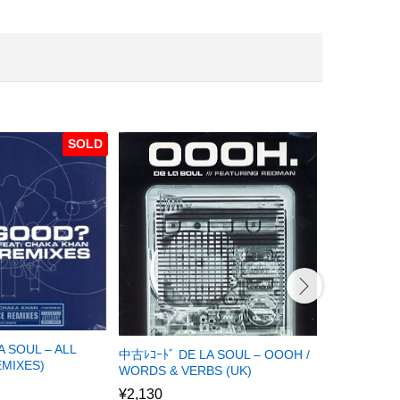
SOLD
 SOUL – ALL
中古ﾚｺｰﾄﾞ DE
中古ﾚｺｰﾄﾞ DE LA SOUL – OOOH /
MIXES)
LIMIT / IT’
WORDS & VERBS (UK)
(Stimulated V
¥
2,130