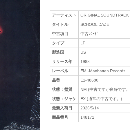
アーティスト
ORIGINAL SOUNDTRACK
タイトル
SCHOOL DAZE
中古項目
中古ﾚｺｰﾄﾞ
タイプ
LP
製造国
US
リリース年
1988
レーベル
EMI-Manhattan Records
品番
E1-48680
状態：盤質
NM (中古ですが良好です。
状態：ジャケ
EX (通常の中古です。)
最新入荷日
2026/5/14
商品番号
148171