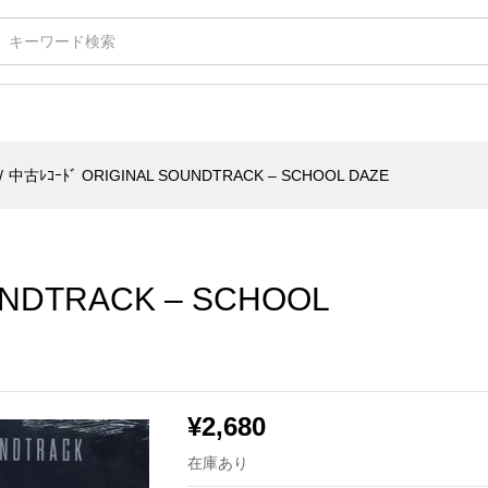
RACK - SCHOOL DAZE
/
中古ﾚｺｰﾄﾞ ORIGINAL SOUNDTRACK – SCHOOL DAZE
UNDTRACK – SCHOOL
¥
2,680
在庫あり