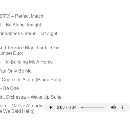
EFFX – Perfect Match
 – Be Alone Tonight
annabees Chorus – Straight
And Terence Blanchard – One
Trumpet Duo)
 – I’m Building Me A Home
 Can Only Be Me
 One Little Acorn (Piano Solo)
 – Be One
irit Orchestra – Wake Up Suite
ream – We’ve Already
e We Said Hello)