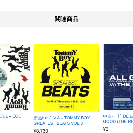
関連商品
SOUL – EGO
中古ﾚｺｰﾄﾞ DE LA
新品ﾚｺｰﾄﾞ V.A – TOMMY BOY
GOOD (THE RE
GREATEST BEATS VOL.3
¥
0
¥
8,730