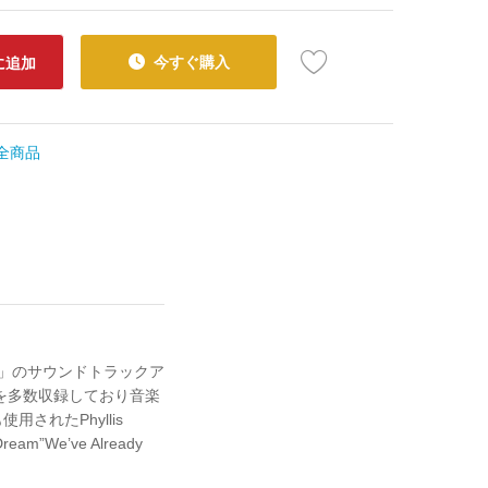
今すぐ購入
に追加
全商品
aze」のサウンドトラックア
曲を多数収録しており音楽
れたPhyllis
am”We’ve Already