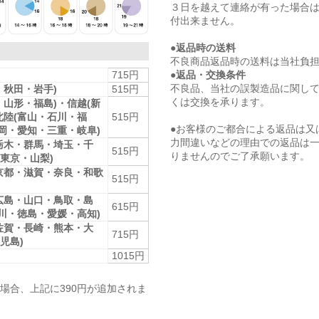
３日を越えて連絡が有った場合
付出来ません。
●返品時の送料
不良商品返品時の送料は当社負
●返品・交換条件
715円
不良品、当社の誤製造品に関し
・秋田・岩手)
515円
くは交換を承ります。
・山形・福島)・信越(新
北陸(富山・石川・福
515円
●お客様のご都合による返品は又
静岡・愛知・三重・岐阜)
力間違いなどの理由での返品は
栃木・群馬・埼玉・千
515円
りませんのでご了承願います。
東京・山梨)
京都・滋賀・奈良・和歌
515円
広島・山口・鳥取・島
615円
香川・徳島・愛媛・高知)
佐賀・長崎・熊本・大
715円
児島)
1015円
場合、上記に390円が追加されま