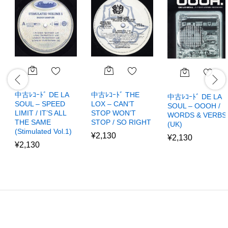
中古ﾚｺｰﾄﾞ DE LA
中古ﾚｺｰﾄﾞ THE
中古ﾚｺｰﾄﾞ DE LA
SOUL – SPEED
LOX – CAN’T
SOUL – OOOH /
LIMIT / IT’S ALL
STOP WON’T
WORDS & VERBS
THE SAME
STOP / SO RIGHT
(UK)
(Stimulated Vol.1)
¥
2,130
¥
2,130
¥
2,130