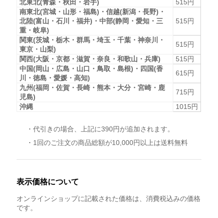
北東北(青森・秋田・岩手)
515円
南東北(宮城・山形・福島)・信越(新潟・長野)・
北陸(富山・石川・福井)・中部(静岡・愛知・三
515円
重・岐阜)
関東(茨城・栃木・群馬・埼玉・千葉・神奈川・
515円
東京・山梨)
関西(大阪・京都・滋賀・奈良・和歌山・兵庫)
515円
中国(岡山・広島・山口・鳥取・島根)・四国(香
615円
川・徳島・愛媛・高知)
九州(福岡・佐賀・長崎・熊本・大分・宮崎・鹿
715円
児島)
沖縄
1015円
・代引きの場合、上記に390円が追加されます。
・1回のご注文の商品総額が10,000円以上は送料無料
表示価格について
オンラインショップに記載された価格は、消費税込みの価格
です。