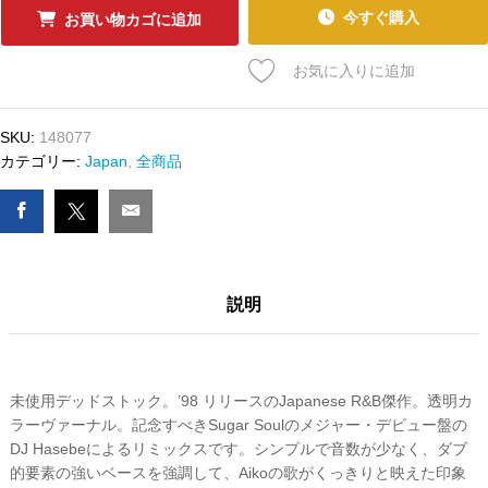
ｰ
今すぐ購入
お買い物カゴに追加
ﾄﾞ
SUGAR
お気に入りに追加
SOUL
-
悲
SKU:
148077
し
カテゴリー:
Japan
,
全商品
み
の
花
に
(DJ
説明
Hasebe
Remix)
/
COSMIC
FAMILY
未使用デッドストック。’98 リリースのJapanese R&B傑作。透明カ
数
ラーヴァーナル。記念すべきSugar Soulのメジャー・デビュー盤の
量
DJ Hasebeによるリミックスです。シンプルで音数が少なく、ダブ
的要素の強いベースを強調して、Aikoの歌がくっきりと映えた印象