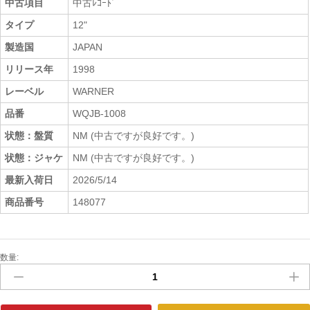
中古項目
中古ﾚｺｰﾄﾞ
タイプ
12"
製造国
JAPAN
リリース年
1998
レーベル
WARNER
品番
WQJB-1008
状態：盤質
NM (中古ですが良好です。)
状態：ジャケ
NM (中古ですが良好です。)
最新入荷日
2026/5/14
商品番号
148077
数量:
中
古
ﾚ
ｺ