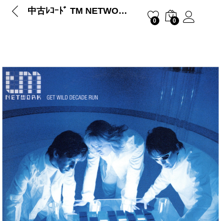
中古ﾚｺｰﾄﾞ TM NETWORK – GET WILD DECADE RUN / IT’S GONNA BE ALRIGHT
0
0