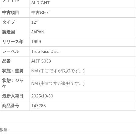
ALRIGHT
中古項目
中古ﾚｺｰﾄﾞ
タイプ
12"
製造国
JAPAN
リリース年
1999
レーベル
True Kiss Disc
品番
AIJT 5033
状態：盤質
NM (中古ですが良好です。)
状態：ジャ
NM (中古ですが良好です。)
ケ
最新入荷日
2025/10/30
商品番号
147285
数量:
中