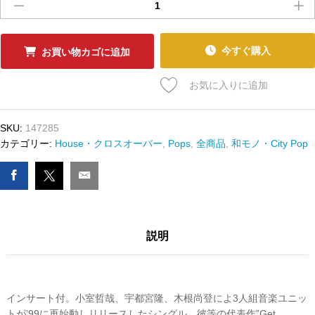
古
ﾚ
ｺ
ｰ
今すぐ購入
お買い物カゴに追加
ﾄﾞ
TM
お気に入りに追加
NETWORK
-
GET
SKU:
147285
WILD
カテゴリー:
House・クロスオーバー
,
Pops
,
全商品
,
和モノ・City Pop
DECADE
RUN
/
IT'S
GONNA
説明
BE
ALRIGHT
数
量
インサート付。小室哲哉、宇都宮隆、木根尚登によ3人組音楽ユニッ
トが’99に再始動しリリースしたシングル。彼等の代表作”Get