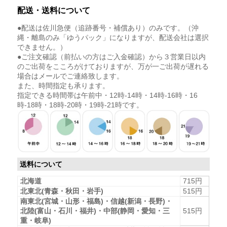
配送・送料について
●配送は佐川急便（追跡番号・補償あり）のみです。（沖
縄・離島のみ「ゆうパック」になりますが、配送会社は選択
できません。）
●ご注文確認（前払いの方はご入金確認）から３営業日以内
のご出荷をこころがけておりますが、万が一ご出荷が遅れる
場合はメールでご連絡致します。
また、時間指定も承ります。
指定できる時間帯は午前中・12時-14時・14時-16時・16
時-18時・18時-20時・19時-21時です。
送料について
北海道
715円
北東北(青森・秋田・岩手)
515円
南東北(宮城・山形・福島)・信越(新潟・長野)・
北陸(富山・石川・福井)・中部(静岡・愛知・三
515円
重・岐阜)