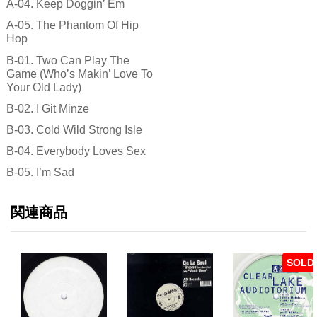
A-04. Keep Doggin’ Em
A-05. The Phantom Of Hip
Hop
B-01. Two Can Play The
Game (Who’s Makin’ Love To
Your Old Lady)
B-02. I Git Minze
B-03. Cold Wild Strong Isle
B-04. Everybody Loves Sex
B-05. I’m Sad
関連商品
SOLD