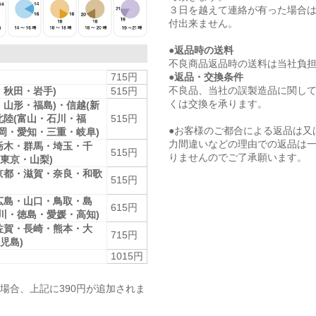
３日を越えて連絡が有った場合
付出来ません。
●返品時の送料
不良商品返品時の送料は当社負
●返品・交換条件
715円
不良品、当社の誤製造品に関し
・秋田・岩手)
515円
くは交換を承ります。
・山形・福島)・信越(新
北陸(富山・石川・福
515円
●お客様のご都合による返品は又
静岡・愛知・三重・岐阜)
力間違いなどの理由での返品は
栃木・群馬・埼玉・千
515円
りませんのでご了承願います。
東京・山梨)
京都・滋賀・奈良・和歌
515円
広島・山口・鳥取・島
615円
香川・徳島・愛媛・高知)
佐賀・長崎・熊本・大
715円
児島)
1015円
場合、上記に390円が追加されま