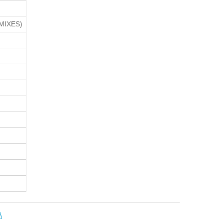
MIXES)
品