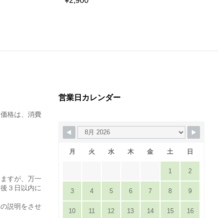
¥
2,900
¥
3,450
営業日カレンダー
た価格は、消費
月
火
水
木
金
土
日
1
2
りますが、万一
達後３日以内に
3
4
5
6
7
8
9
。
等の説明をさせ
10
11
12
13
14
15
16