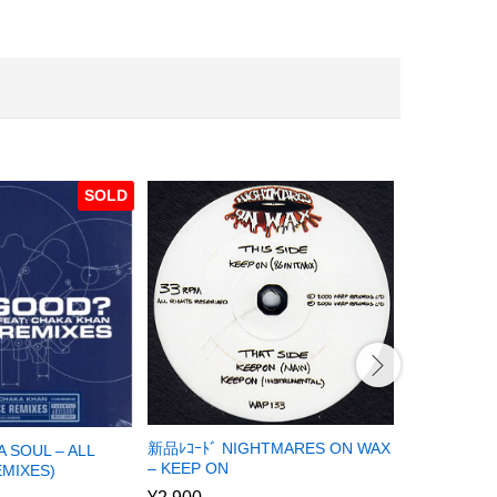
SOLD
新品ﾚｺｰﾄﾞ NIGHTMARES ON WAX
新品ﾚｺｰﾄﾞ D
 SOUL – ALL
– KEEP ON
DISCOTEC
MIXES)