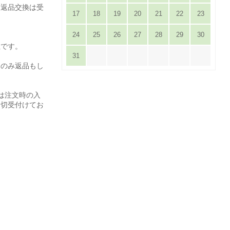
は返品交換は受
17
18
19
20
21
22
23
24
25
26
27
28
29
30
担です。
31
てのみ返品もし
は注文時の入
一切受付けてお