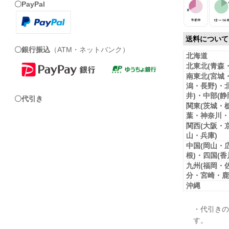
〇PayPal
送料について
〇銀行振込
（ATM・ネットバンク）
北海道
北東北(青森
南東北(宮城
潟・長野)・
井)・中部(
〇代引き
関東(茨城・
葉・神奈川・
関西(大阪・
山・兵庫)
中国(岡山・
根)・四国(
九州(福岡・
分・宮崎・鹿
沖縄
・代引きの
す。