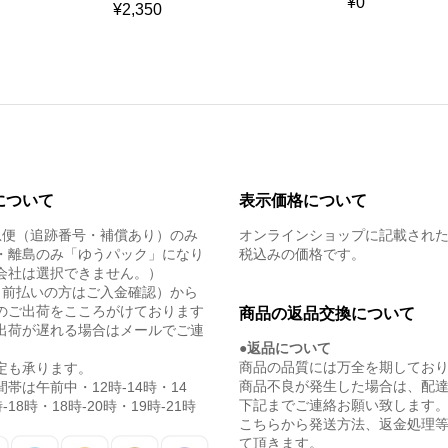
¥
0
¥
2,350
について
表示価格について
急便（追跡番号・補償あり）のみ
オンラインショップに記載され
・離島のみ「ゆうパック」になり
税込みの価格です。
会社は選択できません。）
（前払いの方はご入金確認）から
のご出荷をこころがけております
商品の返品交換について
出荷が遅れる場合はメールでご連
●返品について
商品の品質には万全を期してお
定も承ります。
商品不良が発生した場合は、配
帯は午前中・12時-14時・14
下記までご連絡お願い致します
-18時・18時-20時・19時-21時
こちらから発送方法、返金処理
て頂きます。