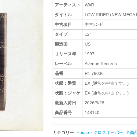
アーティスト
WAR
タイトル
LOW RIDER (NEW MEGA 
中古項目
中古ﾚｺｰﾄﾞ
タイプ
12"
製造国
US
リリース年
1997
レーベル
Avenue Records
品番
R1 76036
状態：盤質
EX (通常の中古です。)
状態：ジャケ
EX (通常の中古です。)
最新入荷日
2026/5/28
商品番号
148140
カテゴリー:
House・クロスオーバー
,
全商