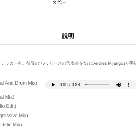
タグ:
–
説明
カー有。彼等の’75リリースの代表曲を’97にAndres Mijangosが手
cal And Drum Mix)
al Mix)
io Edit)
gressive Mix)
ristic Mix)