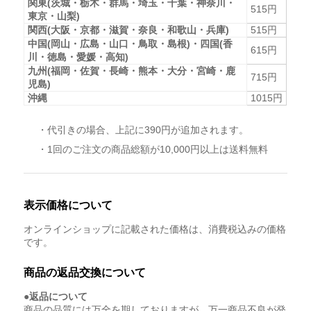
関東(茨城・栃木・群馬・埼玉・千葉・神奈川・
515円
東京・山梨)
関西(大阪・京都・滋賀・奈良・和歌山・兵庫)
515円
中国(岡山・広島・山口・鳥取・島根)・四国(香
615円
川・徳島・愛媛・高知)
九州(福岡・佐賀・長崎・熊本・大分・宮崎・鹿
715円
児島)
沖縄
1015円
・代引きの場合、上記に390円が追加されます。
・1回のご注文の商品総額が10,000円以上は送料無料
表示価格について
オンラインショップに記載された価格は、消費税込みの価格
です。
商品の返品交換について
●返品について
商品の品質には万全を期しておりますが、万一商品不良が発