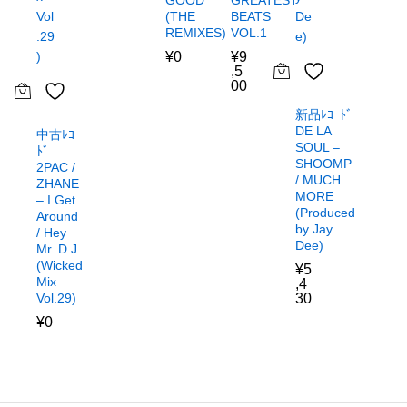
GOOD
GREATEST
(THE
BEATS
REMIXES)
VOL.1
¥
0
¥
9
,5
00
新品ﾚｺｰﾄﾞ
DE LA
中古ﾚｺｰ
SOUL –
ﾄﾞ
SHOOMP
2PAC /
/ MUCH
ZHANE
MORE
– I Get
(Produced
Around
by Jay
/ Hey
Dee)
Mr. D.J.
(Wicked
¥
5
Mix
,4
Vol.29)
30
¥
0