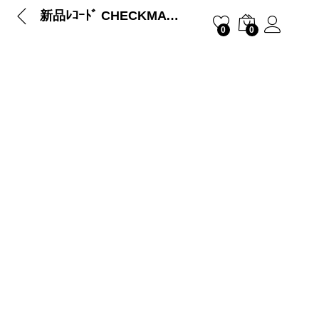
新品ﾚｺｰﾄﾞ CHECKMATE – BAIT &#03…
0
0