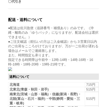
〇代引き
配送・送料について
●配送は佐川急便（追跡番号・補償あり）のみです。（沖
縄・離島のみ「ゆうパック」になりますが、配送会社は選択
できません。）
●ご注文確認（前払いの方はご入金確認）から３営業日以内
のご出荷をこころがけておりますが、万が一ご出荷が遅れる
場合はメールでご連絡致します。
また、時間指定も承ります。
指定できる時間帯は午前中・12時-14時・14時-16時・16
時-18時・18時-20時・19時-21時です。
送料について
北海道
715円
北東北(青森・秋田・岩手)
515円
南東北(宮城・山形・福島)・信越(新潟・長野)・
北陸(富山・石川・福井)・中部(静岡・愛知・三
515円
重・岐阜)