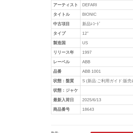
アーティスト
DEFARI
タイトル
BIONIC
中古項目
新品ﾚｺｰﾄﾞ
タイプ
12"
製造国
US
リリース年
1997
レーベル
ABB
品番
ABB 1001
状態：盤質
S (新品:ご利用ガイド:販
状態：ジャケ
最新入荷日
2025/6/13
商品番号
18643
数量: