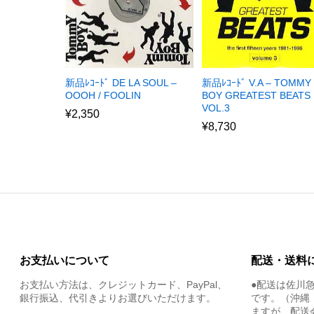
新品ﾚｺｰﾄﾞ DE LA SOUL –
新品ﾚｺｰﾄﾞ V.A – TOMMY
OOOH / FOOLIN
BOY GREATEST BEATS
VOL.3
¥
2,350
¥
8,730
お支払いについて
配送・送料
お支払い方法は、クレジットカード、PayPal、
●配送は佐川
銀行振込、代引きよりお選びいただけます。
です。（沖縄
ますが、配送