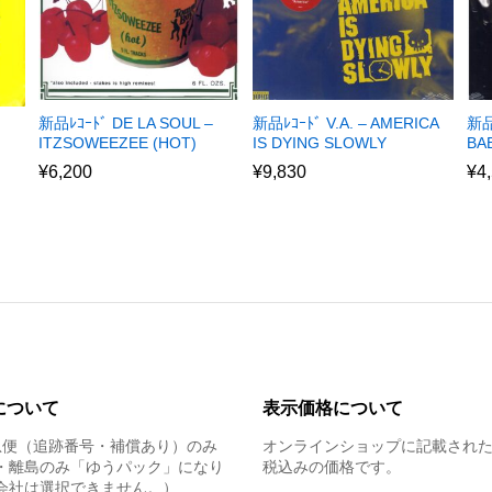
新品ﾚｺｰﾄﾞ DE LA SOUL –
新品ﾚｺｰﾄﾞ V.A. – AMERICA
新品
ITZSOWEEZEE (HOT)
IS DYING SLOWLY
BA
¥
6,200
¥
9,830
¥
4
について
表示価格について
急便（追跡番号・補償あり）のみ
オンラインショップに記載され
・離島のみ「ゆうパック」になり
税込みの価格です。
会社は選択できません。）