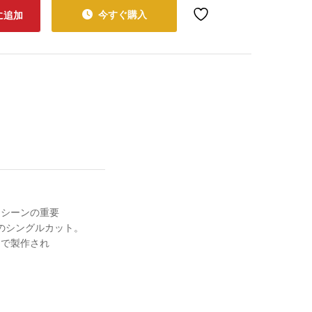
今すぐ購入
に追加
グラシーンの重要
からのシングルカット。
 2まで製作され