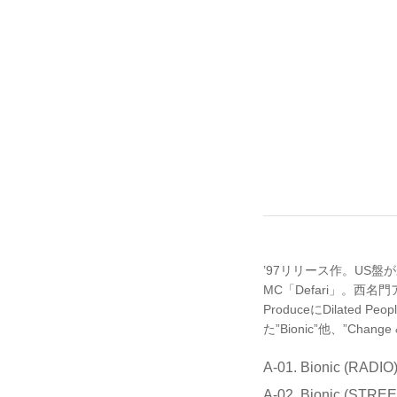
’97リリース作。US盤
MC「Defari」。西名
ProduceにDilated
た”Bionic”他、”Chan
A-01. Bionic (RADIO
A-02. Bionic (STREE