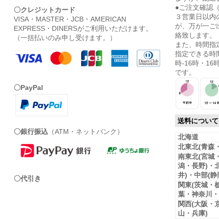
●ご注文確認
〇クレジットカード
３営業日以内
VISA・MASTER・JCB・AMERICAN
が、万が一ご
EXPRESS・DINERSがご利用いただけます。
絡致します。
（一括払いのみ申し受けます。）
また、時間指
指定できる時間
時-16時・16時
です。
〇PayPal
送料について
〇銀行振込
（ATM・ネットバンク）
北海道
北東北(青森
南東北(宮城
潟・長野)・
井)・中部(
〇代引き
関東(茨城・
葉・神奈川・
関西(大阪・
山・兵庫)