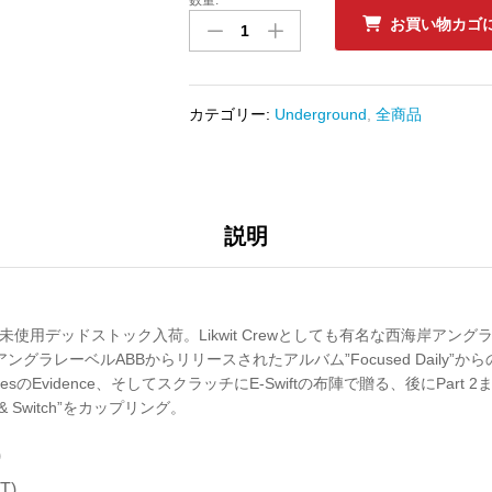
新
お買い物カゴ
品
ﾚ
ｺ
ｰ
カテゴリー:
Underground
,
全商品
ﾄﾞ
DEFARI
-
BIONIC
数
説明
量
が未使用デッドストック入荷。Likwit Crewとしても有名な西海岸アン
門アングラレーベルABBからリリースされたアルバム”Focused Daily”
 PeoplesのEvidence、そしてスクラッチにE-Swiftの布陣で贈る、後にPart
ge & Switch”をカップリング。
)
T)