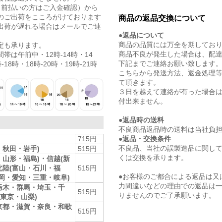
（前払いの方はご入金確認）から
のご出荷をこころがけております
商品の返品交換について
出荷が遅れる場合はメールでご連
●返品について
商品の品質には万全を期してお
定も承ります。
商品不良が発生した場合は、配
帯は午前中・12時-14時・14
下記までご連絡お願い致します
-18時・18時-20時・19時-21時
こちらから発送方法、返金処理
て頂きます。
３日を越えて連絡が有った場合
付出来ません。
●返品時の送料
不良商品返品時の送料は当社負
●返品・交換条件
715円
不良品、当社の誤製造品に関し
・秋田・岩手)
515円
くは交換を承ります。
・山形・福島)・信越(新
北陸(富山・石川・福
515円
●お客様のご都合による返品は又
静岡・愛知・三重・岐阜)
力間違いなどの理由での返品は
栃木・群馬・埼玉・千
515円
りませんのでご了承願います。
東京・山梨)
京都・滋賀・奈良・和歌
515円