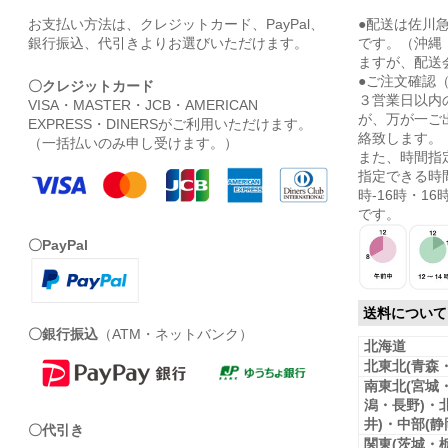
お支払い方法は、クレジットカード、PayPal、
●配送は佐川
銀行振込、代引きよりお選びいただけます。
です。（沖縄
ますが、配送
●ご注文確認
〇クレジットカード
３営業日以内
VISA・MASTER・JCB・AMERICAN
が、万が一ご
EXPRESS・DINERSがご利用いただけます。
絡致します。
（一括払いのみ申し受けます。）
また、時間指
指定できる時間
時-16時・16時
です。
〇PayPal
送料について
〇銀行振込
（ATM・ネットバンク）
北海道
北東北(青森
南東北(宮城
潟・長野)・
井)・中部(
〇代引き
関東(茨城・