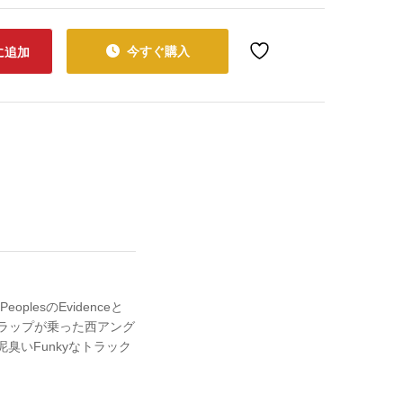
今すぐ購入
に追加
lesのEvidenceと
ルのラップが乗った西アング
ある泥臭いFunkyなトラック