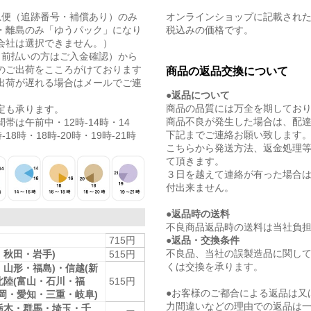
急便（追跡番号・補償あり）のみ
オンラインショップに記載され
・離島のみ「ゆうパック」になり
税込みの価格です。
会社は選択できません。）
（前払いの方はご入金確認）から
のご出荷をこころがけております
商品の返品交換について
出荷が遅れる場合はメールでご連
●返品について
商品の品質には万全を期してお
定も承ります。
商品不良が発生した場合は、配
帯は午前中・12時-14時・14
下記までご連絡お願い致します
-18時・18時-20時・19時-21時
こちらから発送方法、返金処理
て頂きます。
３日を越えて連絡が有った場合
付出来ません。
●返品時の送料
不良商品返品時の送料は当社負
●返品・交換条件
715円
不良品、当社の誤製造品に関し
・秋田・岩手)
515円
くは交換を承ります。
・山形・福島)・信越(新
北陸(富山・石川・福
515円
●お客様のご都合による返品は又
静岡・愛知・三重・岐阜)
力間違いなどの理由での返品は
栃木・群馬・埼玉・千