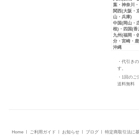
葉・神奈川・
関西(大阪・
山・兵庫)
中国(岡山・
根)・四国(
九州(福岡・
分・宮崎・鹿
沖縄
・代引きの
す。
・1回のご
送料無料
Home
ご利用ガイド
お知らせ
ブログ
特定商取引法に