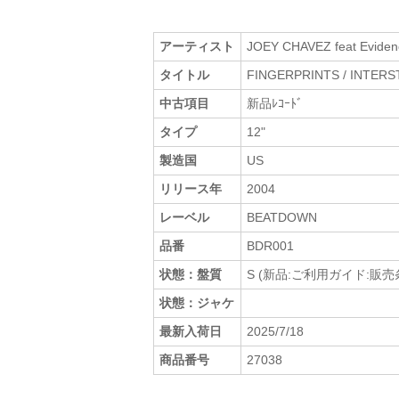
アーティスト
JOEY CHAVEZ feat Eviden
タイトル
FINGERPRINTS / INTERS
中古項目
新品ﾚｺｰﾄﾞ
タイプ
12"
製造国
US
リリース年
2004
レーベル
BEATDOWN
品番
BDR001
状態：盤質
S (新品:ご利用ガイド:販
状態：ジャケ
最新入荷日
2025/7/18
商品番号
27038