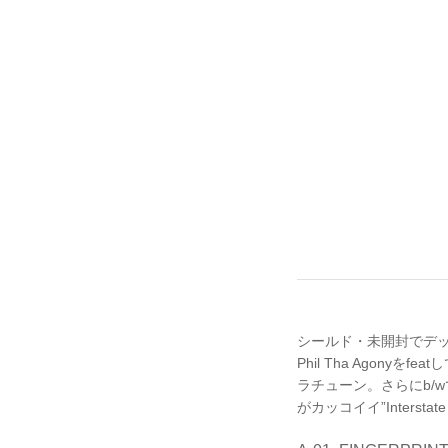
シールド・未開封でデッドス
Phil Tha Ago
ラチューン。さらにb/wでは
がカッコイイ”Interstat