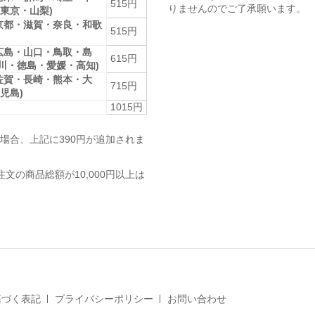
515円
りませんのでご了承願います。
東京・山梨)
京都・滋賀・奈良・和歌
515円
広島・山口・鳥取・島
615円
香川・徳島・愛媛・高知)
佐賀・長崎・熊本・大
715円
児島)
1015円
場合、上記に390円が追加されま
注文の商品総額が10,000円以上は
基づく表記
プライバシーポリシー
お問い合わせ