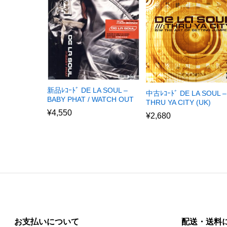
新品ﾚｺｰﾄﾞ DE LA SOUL –
中古ﾚｺｰﾄﾞ DE LA SOUL –
BABY PHAT / WATCH OUT
THRU YA CITY (UK)
¥
4,550
¥
2,680
お支払いについて
配送・送料