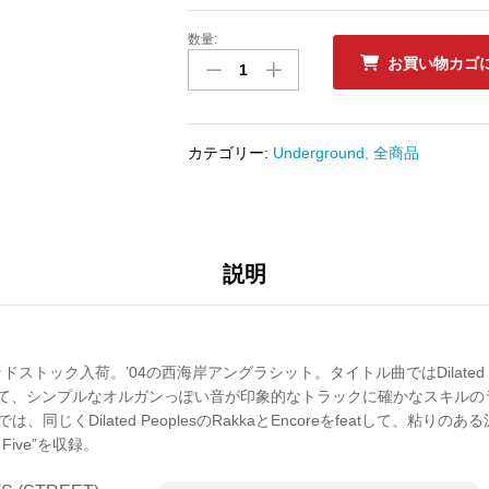
数量:
新
お買い物カゴ
品
ﾚ
ｺ
ｰ
カテゴリー:
Underground
,
全商品
ﾄﾞ
JOEY
CHAVEZ
-
FINGERPRINTS
説明
/
INTERSTATE
FIVE
数
トック入荷。’04の西海岸アングラシット。タイトル曲ではDilated Peop
量
nyをfeatして、シンプルなオルガンっぽい音が印象的なトラックに確かなスキ
、同じくDilated PeoplesのRakkaとEncoreをfeatして、粘りの
e Five”を収録。