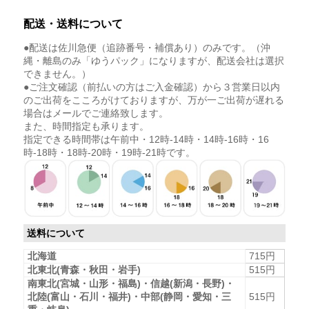
配送・送料について
●配送は佐川急便（追跡番号・補償あり）のみです。（沖
縄・離島のみ「ゆうパック」になりますが、配送会社は選択
できません。）
●ご注文確認（前払いの方はご入金確認）から３営業日以内
のご出荷をこころがけておりますが、万が一ご出荷が遅れる
場合はメールでご連絡致します。
また、時間指定も承ります。
指定できる時間帯は午前中・12時-14時・14時-16時・16
時-18時・18時-20時・19時-21時です。
送料について
北海道
715円
北東北(青森・秋田・岩手)
515円
南東北(宮城・山形・福島)・信越(新潟・長野)・
北陸(富山・石川・福井)・中部(静岡・愛知・三
515円