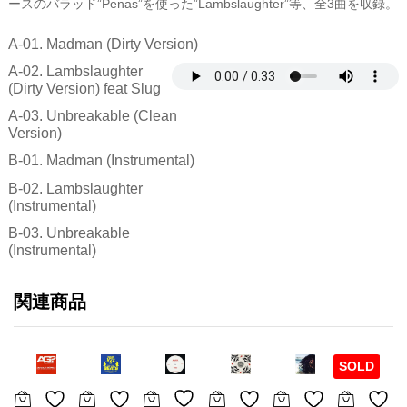
ースのバラッド”Penas”を使った”Lambslaughter”等、全3曲を収録。
A-01. Madman (Dirty Version)
A-02. Lambslaughter
(Dirty Version) feat Slug
A-03. Unbreakable (Clean
Version)
B-01. Madman (Instrumental)
B-02. Lambslaughter
(Instrumental)
B-03. Unbreakable
(Instrumental)
関連商品
SOLD