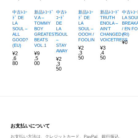
中古ﾚ
新品ﾚｺｰﾄﾞ
中古ﾚｺｰ
新品ﾚｺｰﾄﾞ
新品ﾚｺｰ
中古ﾚｺｰﾄ
ｺｰﾄﾞ
TRUTH
ﾄﾞ DE
V.A –
ﾄﾞ DE
LA SOU
DE
ENOLA –
LA
TOMMY
LA
BREAK
LA
AIN’T
SOUL –
BOY
SOUL –
/ EN F
SOUL
CHANGED /
ALL
GREATEST
OOOH /
(RI)
–
VOICETRESS
GOOD?
BEATS
FOOLIN
¥
0
STAY
(EU)
VOL.1
¥
3
¥
2
AWAY
,4
,3
¥
2
¥
9
50
50
,6
,5
¥
2
80
00
,3
50
お支払いについて
お支払い方法は、クレジットカード、PayPal、銀行振込、