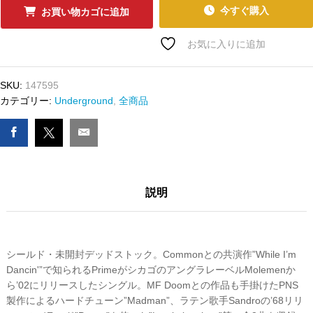
ｰ
今すぐ購入
お買い物カゴに追加
ﾄﾞ
PRIME
お気に入りに追加
-
MADMAN
SKU:
147595
/
カテゴリー:
Underground
,
全商品
LAMBSLAUGHTER
数
量
説明
シールド・未開封デッドストック。Commonとの共演作”While I’m
Dancin'”で知られるPrimeがシカゴのアングラレーベルMolemenか
ら’02にリリースしたシングル。MF Doomとの作品も手掛けたPNS
製作によるハードチューン”Madman”、ラテン歌手Sandroの’68リリ