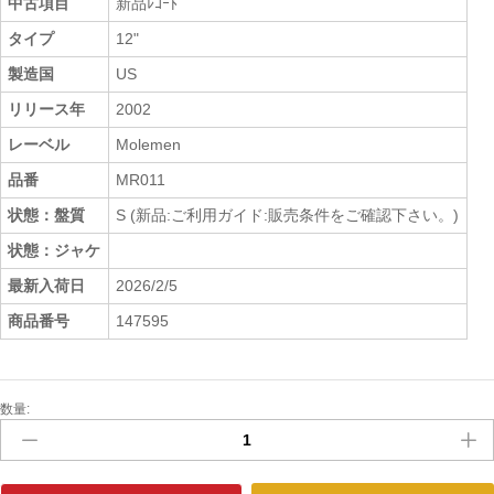
中古項目
新品ﾚｺｰﾄﾞ
タイプ
12"
製造国
US
リリース年
2002
レーベル
Molemen
品番
MR011
状態：盤質
S (新品:ご利用ガイド:販売条件をご確認下さい。)
状態：ジャケ
最新入荷日
2026/2/5
商品番号
147595
数量:
新
品
ﾚ
ｺ