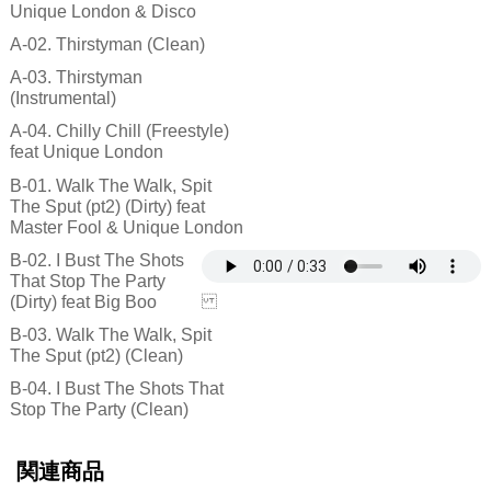
Unique London & Disco
A-02. Thirstyman (Clean)
A-03. Thirstyman
(Instrumental)
A-04. Chilly Chill (Freestyle)
feat Unique London
B-01. Walk The Walk, Spit
The Sput (pt2) (Dirty) feat
Master Fool & Unique London
B-02. I Bust The Shots
That Stop The Party
(Dirty) feat Big Boo
B-03. Walk The Walk, Spit
The Sput (pt2) (Clean)
B-04. I Bust The Shots That
Stop The Party (Clean)
関連商品