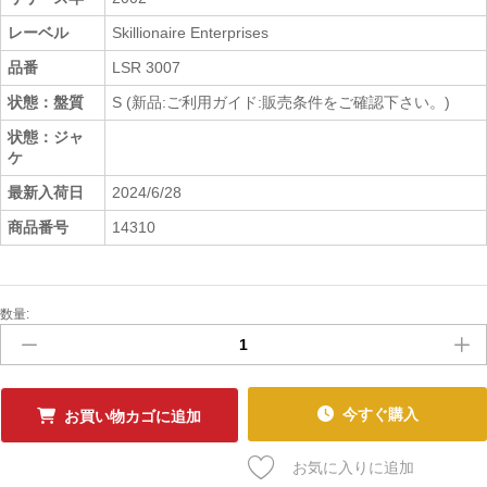
レーベル
Skillionaire Enterprises
品番
LSR 3007
状態：盤質
S (新品:ご利用ガイド:販売条件をご確認下さい。)
状態：ジャ
ケ
最新入荷日
2024/6/28
商品番号
14310
数量:
新
品
ﾚ
ｺ
ｰ
今すぐ購入
お買い物カゴに追加
ﾄﾞ
THIRSTIN
お気に入りに追加
HOWL