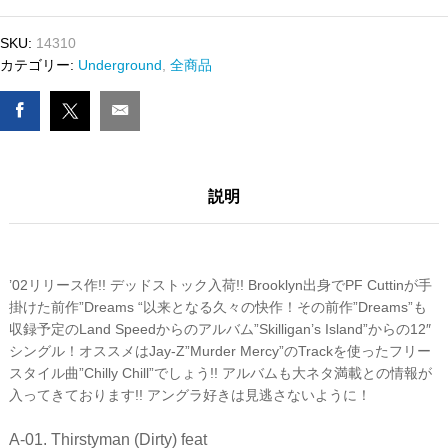
III
-
SKU:
14310
THIRSTYMAN
カテゴリー:
Underground
,
全商品
/
I
Bust
The
Shots
説明
That
Stop
The
Party
数
’02リリース作!! デッドストック入荷!! Brooklyn出身でPF Cuttinが手
量
掛けた前作”Dreams “以来となる久々の快作！その前作”Dreams”も
収録予定のLand Speedからのアルバム”Skilligan’s Island”からの12″
シングル！オススメはJay-Z”Murder Mercy”のTrackを使ったフリー
スタイル曲”Chilly Chill”でしょう!! アルバムも大ネタ満載との情報が
入ってきております!! アングラ好きは見逃さないように！
A-01. Thirstyman (Dirty) feat