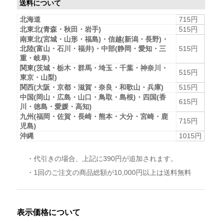
送料について
北海道
715円
北東北(青森・秋田・岩手)
515円
南東北(宮城・山形・福島)・信越(新潟・長野)・
北陸(富山・石川・福井)・中部(静岡・愛知・三
515円
重・岐阜)
関東(茨城・栃木・群馬・埼玉・千葉・神奈川・
515円
東京・山梨)
関西(大阪・京都・滋賀・奈良・和歌山・兵庫)
515円
中国(岡山・広島・山口・鳥取・島根)・四国(香
615円
川・徳島・愛媛・高知)
九州(福岡・佐賀・長崎・熊本・大分・宮崎・鹿
715円
児島)
沖縄
1015円
・代引きの場合、上記に390円が追加されます。
・1回のご注文の商品総額が10,000円以上は送料無料
表示価格について