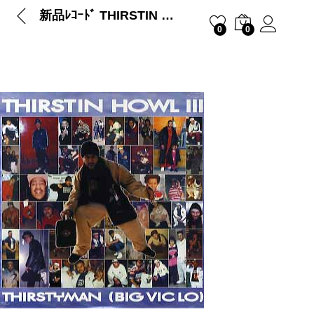
新品ﾚｺｰﾄﾞ THIRSTIN HOWL III – THIRSTYMAN / I Bust The Shots That Stop The Party
0
0