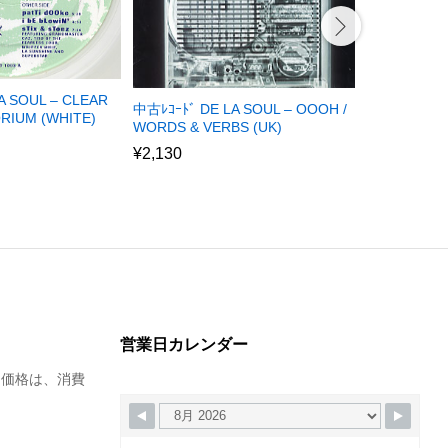
A SOUL – CLEAR
中古ﾚｺｰﾄﾞ DE
中古ﾚｺｰﾄﾞ DE LA SOUL – OOOH /
RIUM (WHITE)
GOOD (THE
WORDS & VERBS (UK)
¥
0
¥
2,130
営業日カレンダー
た価格は、消費