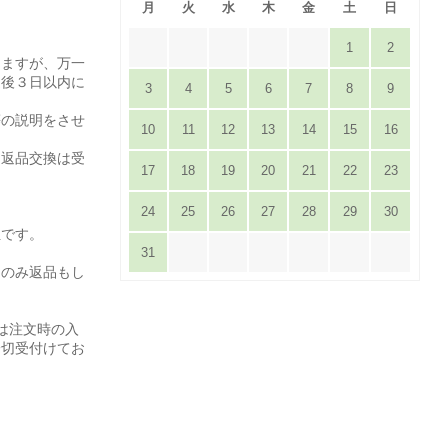
月
火
水
木
金
土
日
1
2
りますが、万一
達後３日以内に
3
4
5
6
7
8
9
。
等の説明をさせ
10
11
12
13
14
15
16
は返品交換は受
17
18
19
20
21
22
23
24
25
26
27
28
29
30
担です。
31
てのみ返品もし
は注文時の入
一切受付けてお