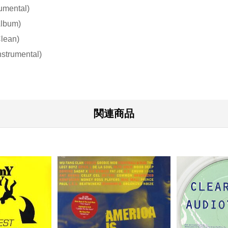
rumental)
Album)
Clean)
nstrumental)
関連商品