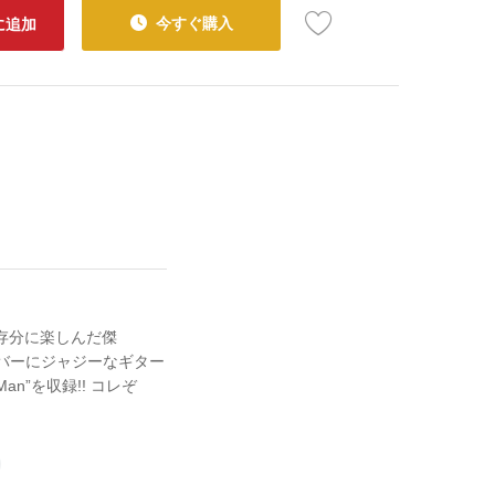
今すぐ購入
に追加
を存分に楽しんだ傑
フルナンバーにジャジーなギター
 Man”を収録!! コレぞ