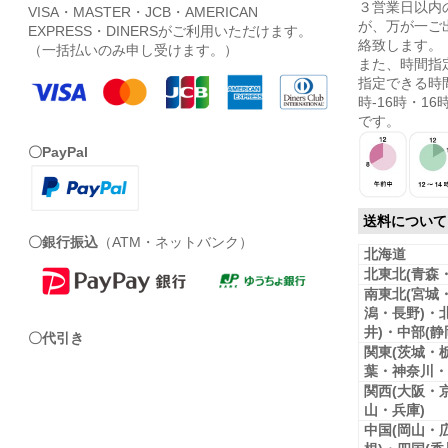
３営業日以内
VISA・MASTER・JCB・AMERICAN
が、万が一ご
EXPRESS・DINERSがご利用いただけます。
絡致します。
（一括払いのみ申し受けます。）
また、時間指
指定できる時間
時-16時・16時
です。
〇PayPal
送料について
〇銀行振込
（ATM・ネットバンク）
北海道
北東北(青森
南東北(宮城
潟・長野)・
井)・中部(
〇代引き
関東(茨城・
葉・神奈川・
関西(大阪・
山・兵庫)
中国(岡山・