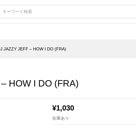
W I DO (FRA)
J JAZZY JEFF – HOW I DO (FRA)
– HOW I DO (FRA)
¥
1,030
在庫あり