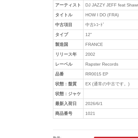
アーティスト
DJ JAZZY JEFF feat Shaw
タイトル
HOW I DO (FRA)
中古項目
中古ﾚｺｰﾄﾞ
タイプ
12"
製造国
FRANCE
リリース年
2002
レーベル
Rapster Records
品番
RR0015 EP
状態：盤質
EX (通常の中古です。)
状態：ジャケ
最新入荷日
2026/6/1
商品番号
1021
数量: