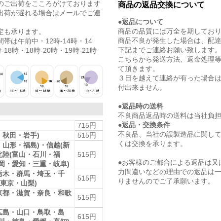
のご出荷をこころがけております
商品の返品交換について
出荷が遅れる場合はメールでご連
●返品について
商品の品質には万全を期してお
定も承ります。
商品不良が発生した場合は、配
帯は午前中・12時-14時・14
下記までご連絡お願い致します
-18時・18時-20時・19時-21時
こちらから発送方法、返金処理
て頂きます。
３日を越えて連絡が有った場合
付出来ません。
●返品時の送料
不良商品返品時の送料は当社負
●返品・交換条件
715円
不良品、当社の誤製造品に関し
・秋田・岩手)
515円
くは交換を承ります。
・山形・福島)・信越(新
北陸(富山・石川・福
515円
●お客様のご都合による返品は又
静岡・愛知・三重・岐阜)
力間違いなどの理由での返品は
栃木・群馬・埼玉・千
515円
りませんのでご了承願います。
東京・山梨)
京都・滋賀・奈良・和歌
515円
広島・山口・鳥取・島
615円