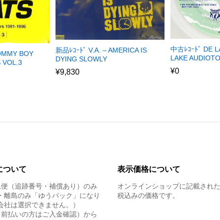
中古ﾚｺｰﾄﾞ DE L
新品ﾚｺｰﾄﾞ V.A. – AMERICA IS
TOMMY BOY
LAKE AUDIOTO
DYING SLOWLY
 VOL.3
¥
0
¥
9,830
について
表示価格について
急便（追跡番号・補償あり）のみ
オンラインショップに記載され
・離島のみ「ゆうパック」になり
税込みの価格です。
会社は選択できません。）
（前払いの方はご入金確認）から