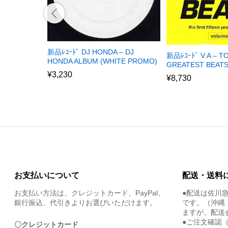
新品ﾚｺｰﾄﾞ DJ HONDA – DJ
新品ﾚｺｰﾄﾞ V.A – 
HONDA ALBUM (WHITE PROMO)
GREATEST BEATS
¥
3,230
¥
8,730
お支払いについて
配送・送料
お支払い方法は、クレジットカード、PayPal、
●配送は佐川
銀行振込、代引きよりお選びいただけます。
です。（沖縄
ますが、配送
●ご注文確認
〇クレジットカード