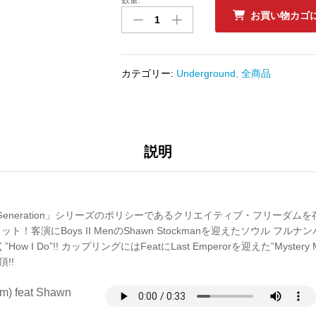
中
お買い物カゴ
古
ﾚ
ｺ
ｰ
カテゴリー:
Underground
,
全商品
ﾄﾞ
DJ
JAZZY
JEFF
-
説明
HOW
I
DO
(FRA)
t Generation」シリーズのポリシーであるクリエイティブ・フリーダム
数
からのカット！客演にBoys II MenのShawn Stockmanを迎えたソウル 
量
w I Do”!! カップリングにはFeatにLast Emperorを迎えた”Mystery
頂!!
um) feat Shawn