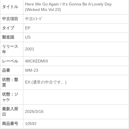
Here We Go Again / It's Gonna Be A Lovely Day
タイトル
(Wicked Mix Vol.23)
中古項目
中古ﾚｺｰﾄﾞ
タイプ
EP
製造国
US
リリース
2001
年
レーベル
WICKEDMIX
品番
WM-23
状態：盤
EX (通常の中古です。)
質
状態：ジ
ャケ
最新入荷
2026/3/16
日
商品番号
10592