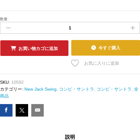
数量:
中
古
ﾚ
ｺ
ｰ
今すぐ購入
お買い物カゴに追加
ﾄﾞ
PORTRAIT
お気に入りに追加
/
SOUL
SYSTEM
SKU:
10592
-
カテゴリー:
New Jack Swing
,
コンピ・サントラ
,
コンピ・サントラ
,
全
Here
商品
We
Go
Again
/
It's
説明
Gonna