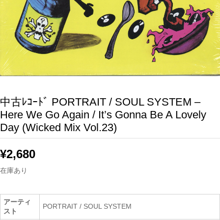
中古ﾚｺｰﾄﾞ PORTRAIT / SOUL SYSTEM –
Here We Go Again / It’s Gonna Be A Lovely
Day (Wicked Mix Vol.23)
¥
2,680
在庫あり
アーティ
PORTRAIT / SOUL SYSTEM
スト