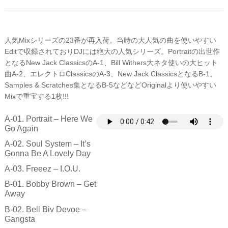
Be
A
Lovely
Day
人気Mixシリーズの23番が再入荷。当時の大人気の曲を使いやすい
(Wicked
Editで収録されておりDJには絶大の人気シリーズ。Portraitの出世作
Mix
となるNew Jack ClassicsのA-1、Bill Withers大ネタ使いの大ヒット
Vol.23)
曲A-2、エレクトロClassicsのA-3、New Jack ClassicsとなるB-1、
数
Samples & Scratches集となるB-5などなどOriginalより使いやすい
量
Mixで重宝する1枚!!!
A-01. Portrait – Here We
Go Again
A-02. Soul System – It’s
Gonna Be A Lovely Day
A-03. Freeez – I.O.U.
B-01. Bobby Brown – Get
Away
B-02. Bell Biv Devoe –
Gangsta