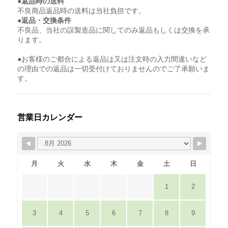
●返品時の送料
不良商品返品時の送料は当社負担です。
●返品・交換条件
不良品、当社の誤製造品に関してのみ返品もしくは交換を承
ります。
●お客様のご都合による返品は又は注文時の入力間違いなど
の理由での返品は一切受付けておりませんのでご了承願いま
す。
営業日カレンダー
月
火
水
木
金
土
日
1
2
3
4
5
6
7
8
9