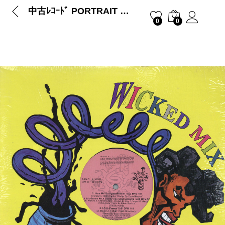
中古ﾚｺｰﾄﾞ PORTRAIT / SOUL SYSTEM – Here We Go Again / It’s Gonna Be A Lovely Day (Wicked Mix Vol.23)
0
0