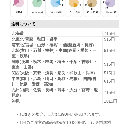
送料について
北海道
715円
北東北(青森・秋田・岩手)
515円
南東北(宮城・山形・福島)・信越(新潟・長野)・
北陸(富山・石川・福井)・中部(静岡・愛知・三
515円
重・岐阜)
関東(茨城・栃木・群馬・埼玉・千葉・神奈川・
515円
東京・山梨)
関西(大阪・京都・滋賀・奈良・和歌山・兵庫)
515円
中国(岡山・広島・山口・鳥取・島根)・四国(香
615円
川・徳島・愛媛・高知)
九州(福岡・佐賀・長崎・熊本・大分・宮崎・鹿
715円
児島)
沖縄
1015円
・代引きの場合、上記に390円が追加されます。
・1回のご注文の商品総額が10,000円以上は送料無料