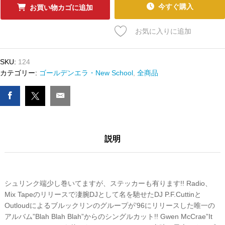
ｰ
今すぐ購入
お買い物カゴに追加
ﾄﾞ
BLAHZAY
お気に入りに追加
BLAHZAY
-
PAIN
SKU:
124
I
カテゴリー:
ゴールデンエラ・New School
,
全商品
FEEL
/
GOOD
COP
BAD
説明
COP
数
量
シュリンク端少し巻いてますが、ステッカーも有ります!! Radio、
Mix Tapeのリリースで凄腕DJとして名を馳せたDJ P.F.Cuttinと
Outloudによるブルックリンのグループが’96にリリースした唯一の
アルバム”Blah Blah Blah”からのシングルカット!! Gwen McCrae”It