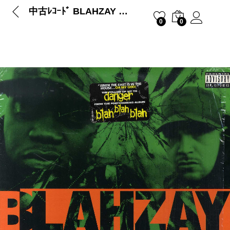
中古ﾚｺｰﾄﾞ BLAHZAY BLAHZAY – PAIN I FEEL / GOOD COP BAD COP
0
0