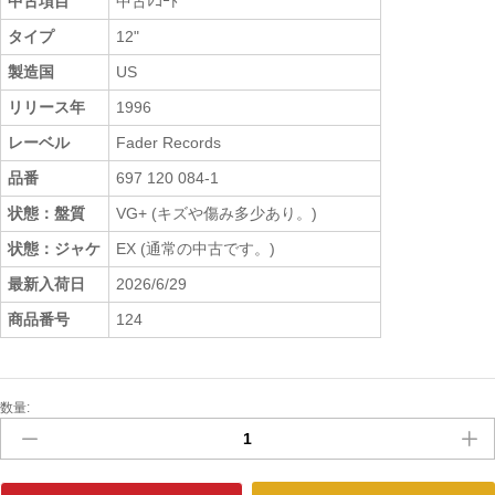
中古項目
中古ﾚｺｰﾄﾞ
タイプ
12"
製造国
US
リリース年
1996
レーベル
Fader Records
品番
697 120 084-1
状態：盤質
VG+ (キズや傷み多少あり。)
状態：ジャケ
EX (通常の中古です。)
最新入荷日
2026/6/29
商品番号
124
数量:
中
古
ﾚ
ｺ