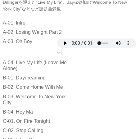
Dillingerを迎えた”Live My Life”、Jay-Z参加の”Welcome To New
York City”などなど話題曲満載！
A-01. Intro
A-02. Losing Weight Part 2
A-03. Oh Boy
A-04. Live My Life (Leave Me
Alone)
B-01. Daydreaming
B-02. Come Home With Me
B-03. Welcome To New York
City
B-04. Hey Ma
C-01. On Fire Tonight
C-02. Stop Calling