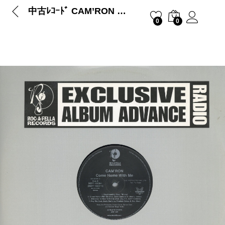
中古ﾚｺｰﾄﾞ CAM’RON – COME HOME WITH ME (RADIO VERSION)
0
0