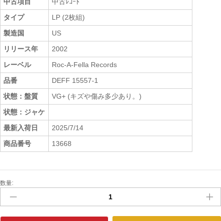
中古項目
中古ﾚｺｰﾄﾞ
タイプ
LP (2枚組)
製造国
US
リリース年
2002
レーベル
Roc-A-Fella Records
品番
DEFF 15557-1
状態：盤質
VG+ (キズや傷み多少あり。)
状態：ジャケ
最新入荷日
2025/7/14
商品番号
13668
数量:
中
古
ﾚ
ｺ