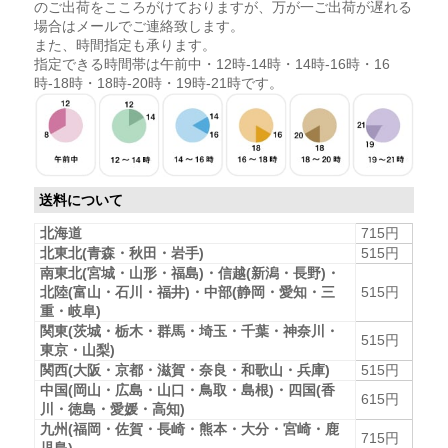
のご出荷をこころがけておりますが、万が一ご出荷が遅れる
場合はメールでご連絡致します。
また、時間指定も承ります。
指定できる時間帯は午前中・12時-14時・14時-16時・16
時-18時・18時-20時・19時-21時です。
送料について
北海道
715円
北東北(青森・秋田・岩手)
515円
南東北(宮城・山形・福島)・信越(新潟・長野)・
北陸(富山・石川・福井)・中部(静岡・愛知・三
515円
重・岐阜)
関東(茨城・栃木・群馬・埼玉・千葉・神奈川・
515円
東京・山梨)
関西(大阪・京都・滋賀・奈良・和歌山・兵庫)
515円
中国(岡山・広島・山口・鳥取・島根)・四国(香
615円
川・徳島・愛媛・高知)
九州(福岡・佐賀・長崎・熊本・大分・宮崎・鹿
715円
児島)