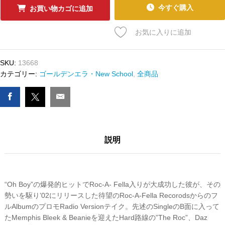
ｰ
今すぐ購入
お買い物カゴに追加
ﾄﾞ
CAM'RON
お気に入りに追加
-
COME
HOME
SKU:
13668
WITH
カテゴリー:
ゴールデンエラ・New School
,
全商品
ME
(RADIO
VERSION)
数
量
説明
“Oh Boy”の爆発的ヒットでRoc-A- Fella入りが大成功した彼が、その
勢いを駆り’02にリリースした待望のRoc-A-Fella Recorodsからのフ
ルAlbumのプロモRadio Versionテイク。先述のSingleのB面に入って
たMemphis Bleek & Beanieを迎えたHard路線の”The Roc”、Daz