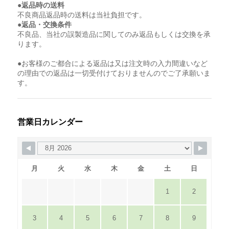
●返品時の送料
不良商品返品時の送料は当社負担です。
●返品・交換条件
不良品、当社の誤製造品に関してのみ返品もしくは交換を承
ります。
●お客様のご都合による返品は又は注文時の入力間違いなど
の理由での返品は一切受付けておりませんのでご了承願いま
す。
営業日カレンダー
月
火
水
木
金
土
日
1
2
3
4
5
6
7
8
9