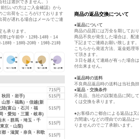
会社は選択できません。）
（前払いの方はご入金確認）から
のご出荷をこころがけております
商品の返品交換について
出荷が遅れる場合はメールでご連
●返品について
商品の品質には万全を期してお
定も承ります。
商品不良が発生した場合は、配
帯は午前中・12時-14時・14
下記までご連絡お願い致します
-18時・18時-20時・19時-21時
こちらから発送方法、返金処理
て頂きます。
３日を越えて連絡が有った場合
付出来ません。
●返品時の送料
不良商品返品時の送料は当社負
●返品・交換条件
715円
不良品、当社の誤製造品に関し
・秋田・岩手)
515円
くは交換を承ります。
・山形・福島)・信越(新
北陸(富山・石川・福
515円
●お客様のご都合による返品は又
静岡・愛知・三重・岐阜)
力間違いなどの理由での返品は
栃木・群馬・埼玉・千
515円
りませんのでご了承願います。
東京・山梨)
京都・滋賀・奈良・和歌
515円