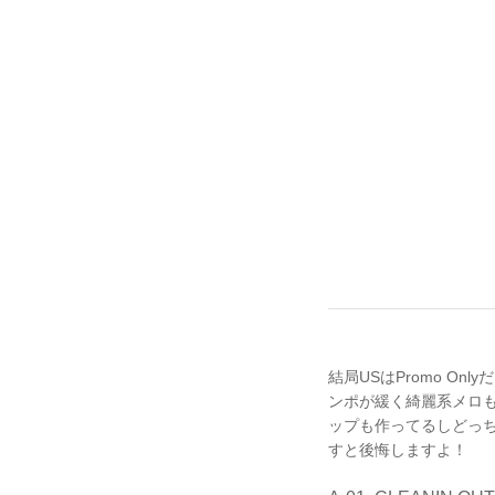
結局USはPromo On
ンポが緩く綺麗系メロも絡
ップも作ってるしどっちがS
すと後悔しますよ！