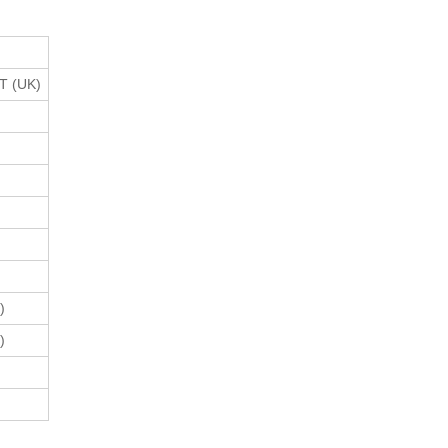
T (UK)
)
)