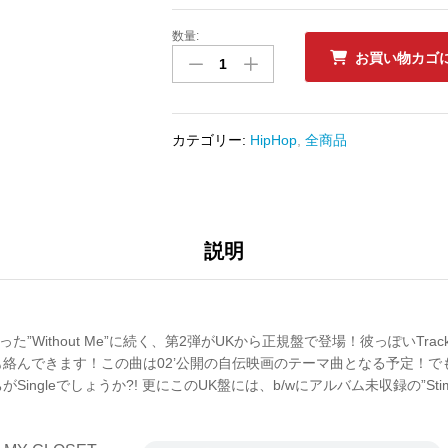
数量:
中
お買い物カゴ
古
ﾚ
ｺ
ｰ
カテゴリー:
HipHop
,
全商品
ﾄﾞ
EMINEM
-
CLEANIN
OUT
説明
MY
CLOSET
(UK)
数
lyだった”Without Me”に続く、第2弾がUKから正規盤で登場！彼っぽいT
量
んできます！この曲は02’公開の自伝映画のテーマ曲となる予定！でも”Whit
ingleでしょうか?! 更にこのUK盤には、b/wにアルバム未収録の”Stim