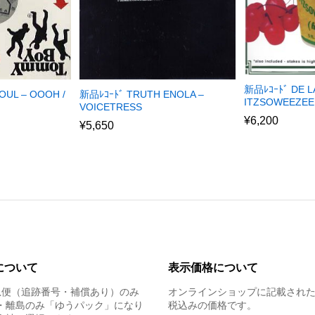
新品ﾚｺｰﾄﾞ DE L
OUL – OOOH /
新品ﾚｺｰﾄﾞ TRUTH ENOLA –
ITZSOWEEZEE
VOICETRESS
¥
6,200
¥
5,650
について
表示価格について
急便（追跡番号・補償あり）のみ
オンラインショップに記載され
・離島のみ「ゆうパック」になり
税込みの価格です。