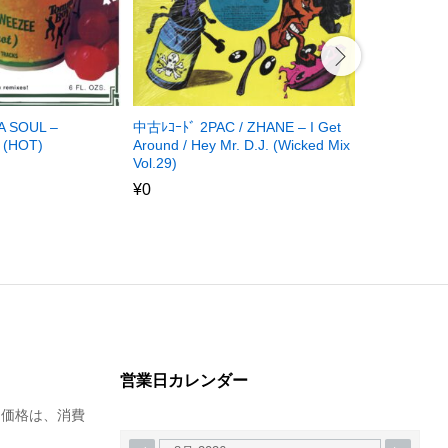
中古ﾚｺｰﾄﾞ DE
A SOUL –
中古ﾚｺｰﾄﾞ 2PAC / ZHANE – I Get
LAKE AUDI
 (HOT)
Around / Hey Mr. D.J. (Wicked Mix
Vol.29)
¥
0
¥
0
営業日カレンダー
た価格は、消費