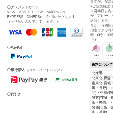
ますが、配送
●ご注文確認
〇クレジットカード
３営業日以内
VISA・MASTER・JCB・AMERICAN
が、万が一ご
EXPRESS・DINERSがご利用いただけます。
絡致します。
（一括払いのみ申し受けます。）
また、時間指
指定できる時間
時-16時・16時
です。
〇PayPal
送料について
〇銀行振込
（ATM・ネットバンク）
北海道
北東北(青森
南東北(宮城
潟・長野)・
井)・中部(
〇代引き
関東(茨城・
葉・神奈川・
関西(大阪・
山・兵庫)