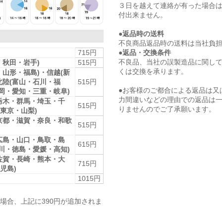
３日を越えて連絡が有った場合
付出来ません。
●返品時の送料
不良商品返品時の送料は当社負
●返品・交換条件
715円
不良品、当社の誤製造品に関し
・秋田・岩手)
515円
くは交換を承ります。
・山形・福島)・信越(新
北陸(富山・石川・福
515円
●お客様のご都合による返品は又
静岡・愛知・三重・岐阜)
力間違いなどの理由での返品は
栃木・群馬・埼玉・千
515円
りませんのでご了承願います。
東京・山梨)
京都・滋賀・奈良・和歌
515円
広島・山口・鳥取・島
615円
香川・徳島・愛媛・高知)
佐賀・長崎・熊本・大
715円
児島)
1015円
場合、上記に390円が追加されま