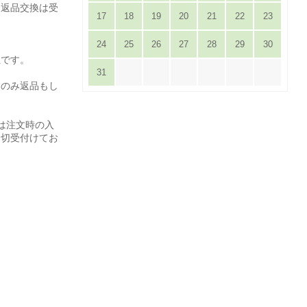
は返品交換は受
17
18
19
20
21
22
23
24
25
26
27
28
29
30
担です。
31
てのみ返品もし
は注文時の入
一切受付けてお