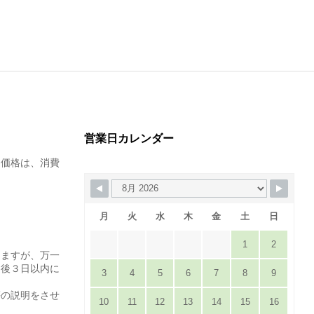
営業日カレンダー
た価格は、消費
月
火
水
木
金
土
日
1
2
りますが、万一
達後３日以内に
3
4
5
6
7
8
9
。
等の説明をさせ
10
11
12
13
14
15
16