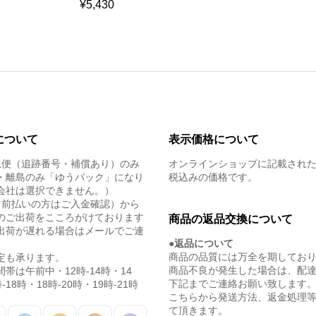
¥
5,430
について
表示価格について
急便（追跡番号・補償あり）のみ
オンラインショップに記載され
・離島のみ「ゆうパック」になり
税込みの価格です。
会社は選択できません。）
（前払いの方はご入金確認）から
のご出荷をこころがけております
商品の返品交換について
出荷が遅れる場合はメールでご連
●返品について
商品の品質には万全を期してお
定も承ります。
商品不良が発生した場合は、配
帯は午前中・12時-14時・14
下記までご連絡お願い致します
-18時・18時-20時・19時-21時
こちらから発送方法、返金処理
て頂きます。