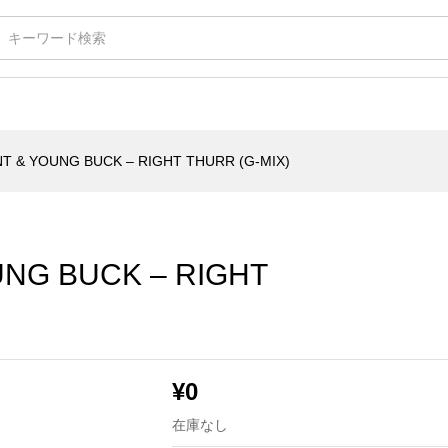
UCK - RIGHT THURR (G-MIX)
T & YOUNG BUCK – RIGHT THURR (G-MIX)
UNG BUCK – RIGHT
¥
0
在庫なし