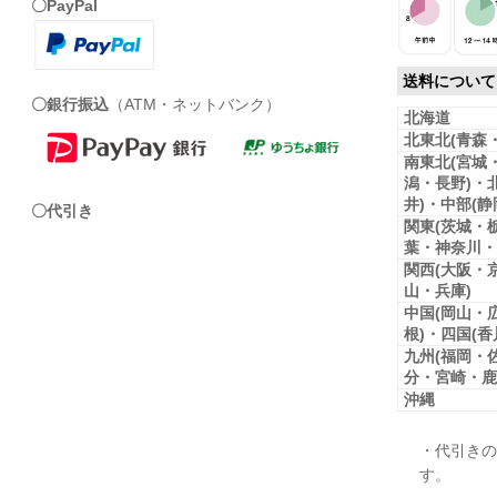
〇PayPal
送料について
〇銀行振込
（ATM・ネットバンク）
北海道
北東北(青森
南東北(宮城
潟・長野)・
井)・中部(
〇代引き
関東(茨城・
葉・神奈川・
関西(大阪・
山・兵庫)
中国(岡山・
根)・四国(
九州(福岡・
分・宮崎・鹿
沖縄
・代引きの
す。