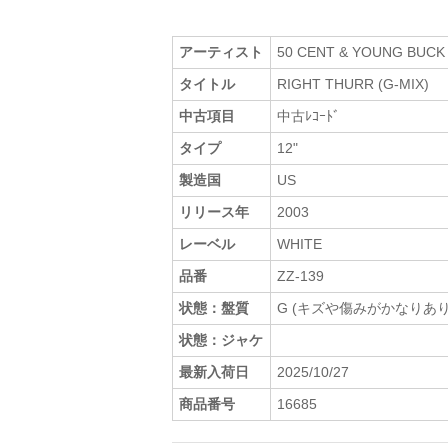
アーティスト
50 CENT & YOUNG BUCK
タイトル
RIGHT THURR (G-MIX)
中古項目
中古ﾚｺｰﾄﾞ
タイプ
12"
製造国
US
リリース年
2003
レーベル
WHITE
品番
ZZ-139
状態：盤質
G (キズや傷みがかなりあり
状態：ジャケ
最新入荷日
2025/10/27
商品番号
16685