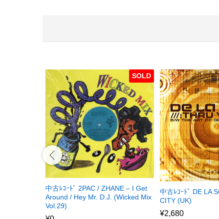
SOLD
中古ﾚｺｰﾄﾞ 2PAC / ZHANE – I Get
中古ﾚｺｰﾄﾞ DE LA S
Around / Hey Mr. D.J. (Wicked Mix
CITY (UK)
Vol.29)
¥
2,680
¥
0