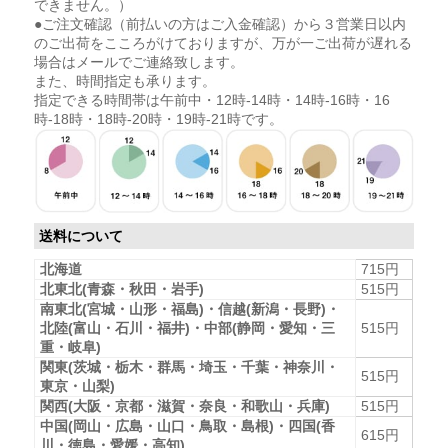
できません。）
●ご注文確認（前払いの方はご入金確認）から３営業日以内
のご出荷をこころがけておりますが、万が一ご出荷が遅れる
場合はメールでご連絡致します。
また、時間指定も承ります。
指定できる時間帯は午前中・12時-14時・14時-16時・16
時-18時・18時-20時・19時-21時です。
送料について
北海道
715円
北東北(青森・秋田・岩手)
515円
南東北(宮城・山形・福島)・信越(新潟・長野)・
北陸(富山・石川・福井)・中部(静岡・愛知・三
515円
重・岐阜)
関東(茨城・栃木・群馬・埼玉・千葉・神奈川・
515円
東京・山梨)
関西(大阪・京都・滋賀・奈良・和歌山・兵庫)
515円
中国(岡山・広島・山口・鳥取・島根)・四国(香
615円
川・徳島・愛媛・高知)