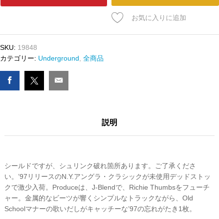
ﾄﾞ
THAT
お気に入りに追加
CAT
NAT
-
SKU:
19848
ROCK
カテゴリー:
Underground
,
全商品
IT
数
量
説明
シールドですが、シュリンク破れ箇所あります。ご了承くださ
い。’97リリースのN.Y.アングラ・クラシックが未使用デッドストッ
クで激少入荷。Produceは、J-Blendで、Richie Thumbsをフューチ
ャー。金属的なビーツが響くシンプルなトラックながら、Old
Schoolマナーの歌いだしがキャッチーな’97の忘れがたき1枚。