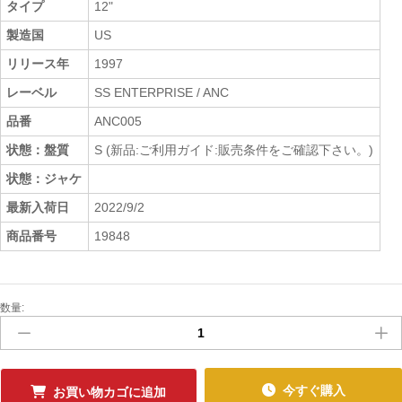
タイプ
12"
製造国
US
リリース年
1997
レーベル
SS ENTERPRISE / ANC
品番
ANC005
状態：盤質
S (新品:ご利用ガイド:販売条件をご確認下さい。)
状態：ジャケ
最新入荷日
2022/9/2
商品番号
19848
数量:
新
品
ﾚ
ｺ
ｰ
今すぐ購入
お買い物カゴに追加