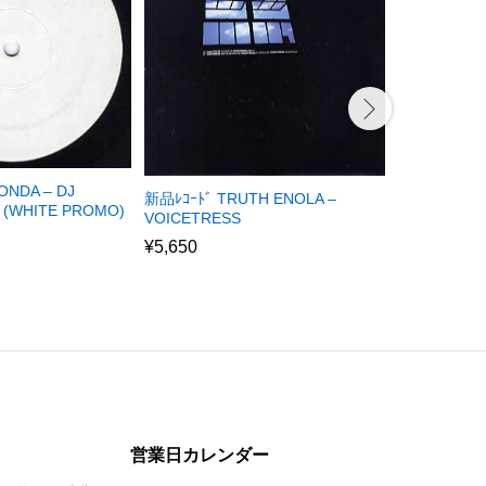
ONDA – DJ
新品ﾚｺｰﾄﾞ TRUTH ENOLA –
中古ﾚｺｰﾄﾞ DE
 (WHITE PROMO)
VOICETRESS
CITY (UK)
¥
5,650
¥
2,680
営業日カレンダー