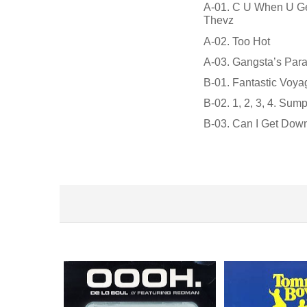
A-01. C U When U Ge
Thevz
A-02. Too Hot
A-03. Gangsta’s Parad
B-01. Fantastic Voya
B-02. 1, 2, 3, 4. Sum
B-03. Can I Get Dow