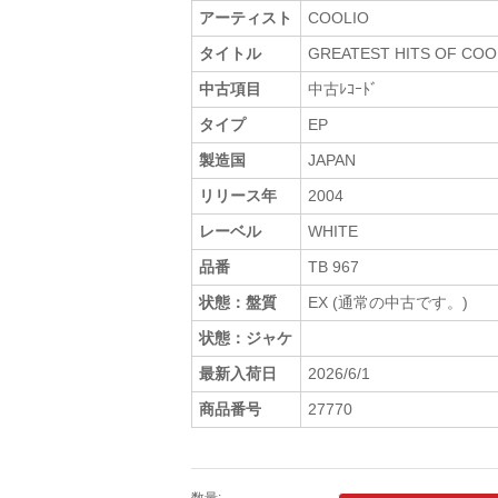
アーティスト
COOLIO
タイトル
GREATEST HITS OF COO
中古項目
中古ﾚｺｰﾄﾞ
タイプ
EP
製造国
JAPAN
リリース年
2004
レーベル
WHITE
品番
TB 967
状態：盤質
EX (通常の中古です。)
状態：ジャケ
最新入荷日
2026/6/1
商品番号
27770
数量: