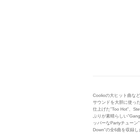
Coolioの大ヒット曲など6
サウンドを大胆に使った”C U 
仕上げた”Too Hot”、S
ぷりが素晴らしい”Gangst
ッパーなPartyチューン”1.2.
Down”の全6曲を収