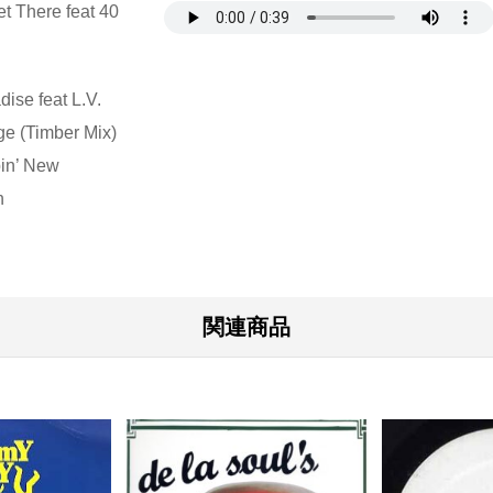
t There feat 40
ise feat L.V.
ge (Timber Mix)
pin’ New
n
関連商品