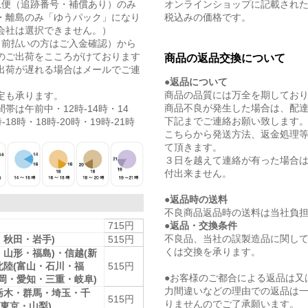
急便（追跡番号・補償あり）のみ
オンラインショップに記載され
・離島のみ「ゆうパック」になり
税込みの価格です。
会社は選択できません。）
（前払いの方はご入金確認）から
のご出荷をこころがけております
商品の返品交換について
出荷が遅れる場合はメールでご連
●返品について
商品の品質には万全を期してお
定も承ります。
商品不良が発生した場合は、配
帯は午前中・12時-14時・14
下記までご連絡お願い致します
-18時・18時-20時・19時-21時
こちらから発送方法、返金処理
て頂きます。
３日を越えて連絡が有った場合
付出来ません。
●返品時の送料
不良商品返品時の送料は当社負
●返品・交換条件
715円
不良品、当社の誤製造品に関し
・秋田・岩手)
515円
くは交換を承ります。
・山形・福島)・信越(新
北陸(富山・石川・福
515円
●お客様のご都合による返品は又
静岡・愛知・三重・岐阜)
力間違いなどの理由での返品は
栃木・群馬・埼玉・千
515円
りませんのでご了承願います。
東京・山梨)