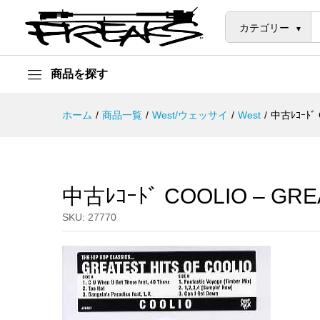
中古ﾚｺｰﾄﾞ COOLIO - GREATES
説明
カテゴリー
商品を探す
ホーム
/
商品一覧
/
West/ウェッサイ
/
West
/
中古ﾚｺｰﾄﾞ 
中古ﾚｺｰﾄﾞ COOLIO – GRE
SKU:
27770