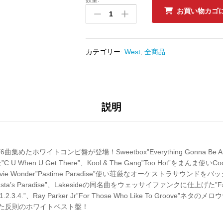
中
お買い物カゴ
古
ﾚ
ｺ
ｰ
カテゴリー:
West
,
全商品
ﾄﾞ
COOLIO
-
GREATEST
HITS
説明
OF
COOLIO
数
量
曲集めたホワイトコンピ盤が登場！Sweetbox”Everything Gonna Be 
When U Get There”、Kool & The Gang”Too Hot”をまんま使
tevie Wonder”Pastime Paradise”使い荘厳なオーケストラサウンドを
a’s Paradise”、Lakesideの同名曲をウェッサイファンクに仕上げた”Fant
3.4.”、Ray Parker Jr”For Those Who Like To Groove”ネタのメ
録した反則のホワイトベスト盤！