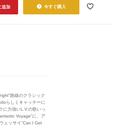
今すぐ購入
に追加
Aright”路線のクラシック
いCoolioらしくキャッチーに
バックに力強いL.V.の歌いっ
astic Voyage”に、ア
ロウウェッサイ”Can I Get