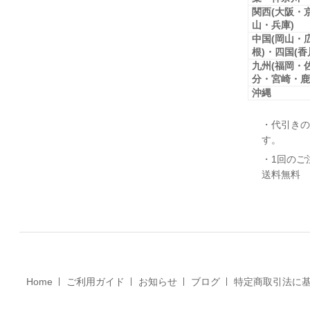
関西(大阪・
山・兵庫)
中国(岡山・
根)・四国(
九州(福岡・
分・宮崎・鹿
沖縄
・代引きの
す。
・1回のご
送料無料
Home
ご利用ガイド
お知らせ
ブログ
特定商取引法に