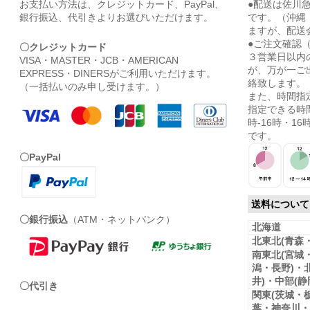
お支払い方法は、クレジットカード、PayPal、
●配送は佐川
銀行振込、代引きよりお選びいただけます。
です。（沖縄
ますが、配送
●ご注文確認
〇クレジットカード
３営業日以内
VISA・MASTER・JCB・AMERICAN
が、万が一ご
EXPRESS・DINERSがご利用いただけます。
絡致します。
（一括払いのみ申し受けます。）
また、時間指
指定できる時間
時-16時・16時
です。
〇PayPal
送料について
〇銀行振込
（ATM・ネットバンク）
北海道
北東北(青森
南東北(宮城
潟・長野)・
井)・中部(
〇代引き
関東(茨城・
葉・神奈川・