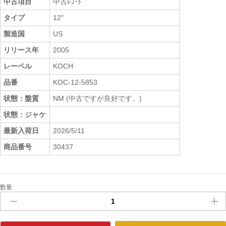
中古項目
中古ﾚｺｰﾄﾞ
タイプ
12"
製造国
US
リリース年
2005
レーベル
KOCH
品番
KOC-12-5853
状態：盤質
NM (中古ですが良好です。)
状態：ジャケ
最新入荷日
2026/5/11
商品番号
30437
数量:
中
古
ﾚ
ｺ