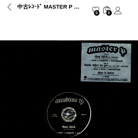
中古ﾚｺｰﾄﾞ MASTER P – THUG CHICK / SHAKE WHAT YA GOT
0
0