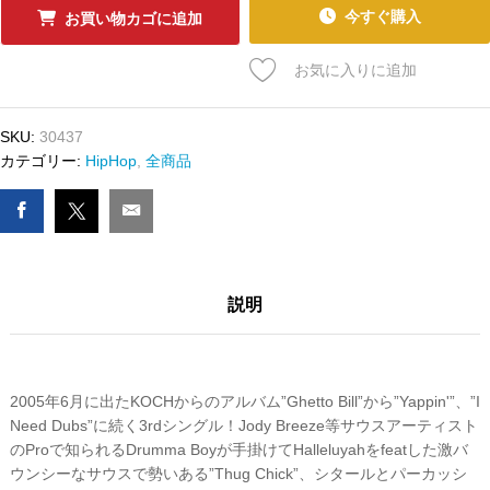
ｰ
今すぐ購入
お買い物カゴに追加
ﾄﾞ
MASTER
お気に入りに追加
P
-
THUG
SKU:
30437
CHICK
カテゴリー:
HipHop
,
全商品
/
SHAKE
WHAT
YA
GOT
説明
数
量
2005年6月に出たKOCHからのアルバム”Ghetto Bill”から”Yappin'”、”I
Need Dubs”に続く3rdシングル！Jody Breeze等サウスアーティスト
のProで知られるDrumma Boyが手掛けてHalleluyahをfeatした激バ
ウンシーなサウスで勢いある”Thug Chick”、シタールとパーカッシ