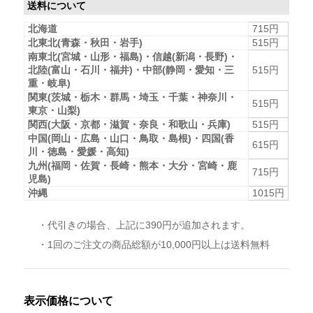
送料について
北海道
715円
北東北(青森・秋田・岩手)
515円
南東北(宮城・山形・福島)・信越(新潟・長野)・
北陸(富山・石川・福井)・中部(静岡・愛知・三
515円
重・岐阜)
関東(茨城・栃木・群馬・埼玉・千葉・神奈川・
515円
東京・山梨)
関西(大阪・京都・滋賀・奈良・和歌山・兵庫)
515円
中国(岡山・広島・山口・鳥取・島根)・四国(香
615円
川・徳島・愛媛・高知)
九州(福岡・佐賀・長崎・熊本・大分・宮崎・鹿
715円
児島)
沖縄
1015円
・代引きの場合、上記に390円が追加されます。
・1回のご注文の商品総額が10,000円以上は送料無料
表示価格について