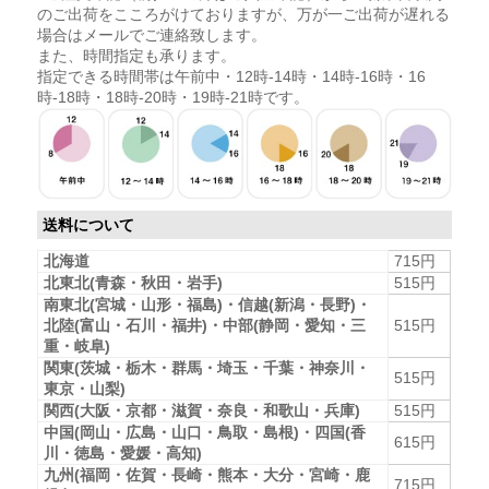
のご出荷をこころがけておりますが、万が一ご出荷が遅れる
場合はメールでご連絡致します。
また、時間指定も承ります。
指定できる時間帯は午前中・12時-14時・14時-16時・16
時-18時・18時-20時・19時-21時です。
送料について
北海道
715円
北東北(青森・秋田・岩手)
515円
南東北(宮城・山形・福島)・信越(新潟・長野)・
北陸(富山・石川・福井)・中部(静岡・愛知・三
515円
重・岐阜)
関東(茨城・栃木・群馬・埼玉・千葉・神奈川・
515円
東京・山梨)
関西(大阪・京都・滋賀・奈良・和歌山・兵庫)
515円
中国(岡山・広島・山口・鳥取・島根)・四国(香
615円
川・徳島・愛媛・高知)
九州(福岡・佐賀・長崎・熊本・大分・宮崎・鹿
715円