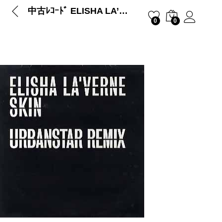
中古ﾚｺｰﾄﾞ ELISHA LA’VERNE – SKIN-URBANSTAR REMIX (UK)
0
0