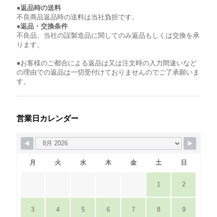
●返品時の送料
不良商品返品時の送料は当社負担です。
●返品・交換条件
不良品、当社の誤製造品に関してのみ返品もしくは交換を承
ります。
●お客様のご都合による返品は又は注文時の入力間違いなど
の理由での返品は一切受付けておりませんのでご了承願いま
す。
営業日カレンダー
月
火
水
木
金
土
日
1
2
3
4
5
6
7
8
9