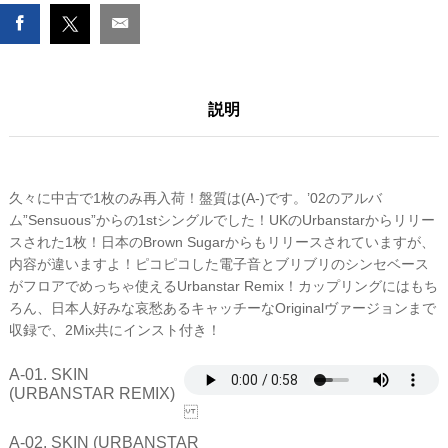
REMIX
(UK)
数
量
説明
久々に中古で1枚のみ再入荷！盤質は(A-)です。’02のアルバ
ム”Sensuous”からの1stシングルでした！UKのUrbanstarからリリー
スされた1枚！日本のBrown Sugarからもリリースされていますが、
内容が違いますよ！ピコピコした電子音とブリブリのシンセベース
がフロアでめっちゃ使えるUrbanstar Remix！カップリングにはもち
ろん、日本人好みな哀愁あるキャッチーなOriginalヴァージョンまで
収録で、2Mix共にインスト付き！
A-01. SKIN
(URBANSTAR REMIX)
A-02. SKIN (URBANSTAR