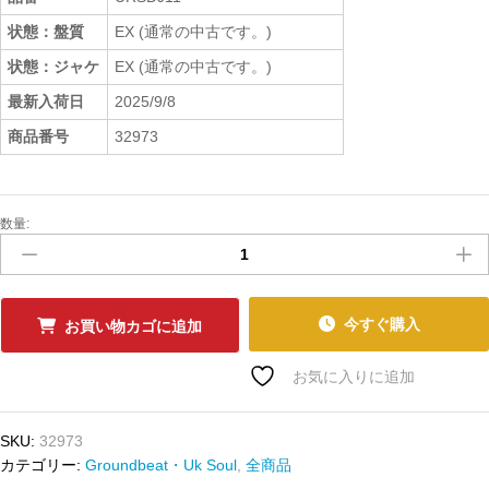
状態：盤質
EX (通常の中古です。)
状態：ジャケ
EX (通常の中古です。)
最新入荷日
2025/9/8
商品番号
32973
数量:
中
古
ﾚ
ｺ
ｰ
今すぐ購入
お買い物カゴに追加
ﾄﾞ
ELISHA
お気に入りに追加
LA'VERNE
-
SKU:
32973
SKIN-
カテゴリー:
Groundbeat・Uk Soul
,
全商品
URBANSTAR