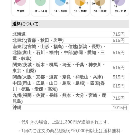
送料について
北海道
715円
北東北(青森・秋田・岩手)
515円
南東北(宮城・山形・福島)・信越(新潟・長野)・
北陸(富山・石川・福井)・中部(静岡・愛知・三
515円
重・岐阜)
関東(茨城・栃木・群馬・埼玉・千葉・神奈川・
515円
東京・山梨)
関西(大阪・京都・滋賀・奈良・和歌山・兵庫)
515円
中国(岡山・広島・山口・鳥取・島根)・四国(香
615円
川・徳島・愛媛・高知)
九州(福岡・佐賀・長崎・熊本・大分・宮崎・鹿
715円
児島)
沖縄
1015円
・代引きの場合、上記に390円が追加されます。
・1回のご注文の商品総額が10,000円以上は送料無料