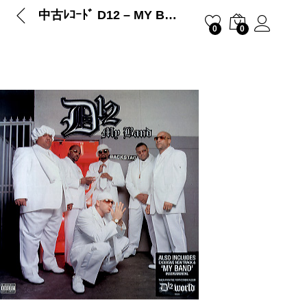
中古ﾚｺｰﾄﾞ D12 – MY BAND / B.N.U. (EU)
0
0