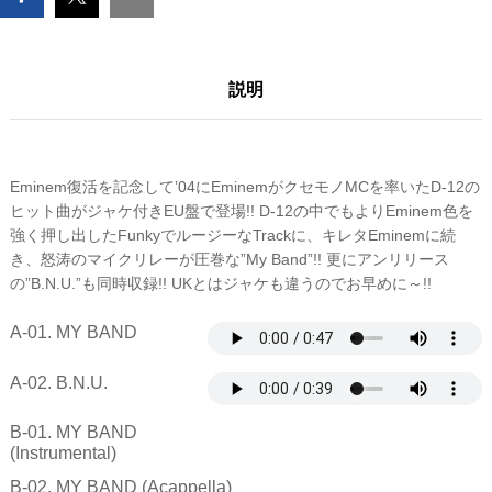
数
量
説明
Eminem復活を記念して’04にEminemがクセモノMCを率いたD-12の
ヒット曲がジャケ付きEU盤で登場!! D-12の中でもよりEminem色を
強く押し出したFunkyでルージーなTrackに、キレタEminemに続
き、怒涛のマイクリレーが圧巻な”My Band”!! 更にアンリリース
の”B.N.U.”も同時収録!! UKとはジャケも違うのでお早めに～!!
A-01. MY BAND
A-02. B.N.U.
B-01. MY BAND
(Instrumental)
B-02. MY BAND (Acappella)