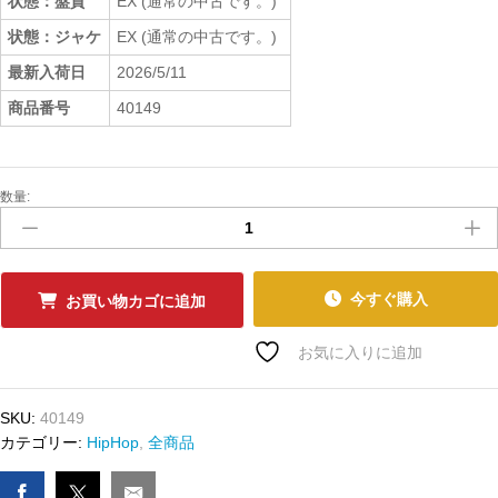
状態：盤質
EX (通常の中古です。)
状態：ジャケ
EX (通常の中古です。)
最新入荷日
2026/5/11
商品番号
40149
数量:
中
古
ﾚ
ｺ
ｰ
今すぐ購入
お買い物カゴに追加
ﾄﾞ
D12
お気に入りに追加
-
MY
SKU:
40149
BAND
カテゴリー:
HipHop
,
全商品
/
B.N.U.
(EU)