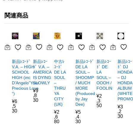
関連商品
新品ﾚｺｰ
新品ﾚｺｰ
新品ﾚｺｰﾄﾞ
新品ﾚｺｰﾄﾞ
新品ﾚｺｰ
中古ﾚ
ﾄﾞ V.A. –
ﾄﾞ DJ
V.A. – HIGH
DE LA
ﾄﾞ DE
ｺｰﾄﾞ
AMERICA
HONDA
SCHOOL
SOUL –
LA
DE LA
IS DYING
– DJ
HIGH (inc
SHOOMP
SOUL –
SOUL
SLOWLY
HONDA
D’Angelo”Your
/ MUCH
OOOH /
–
ALBUM
Precious Love
MORE
FOOLIN
THRU
¥
9
(WHITE
“)
(Produced
YA
,8
¥
2
PROMO
by Jay
CITY
30
,3
¥
6
Dee)
(UK)
50
,5
¥
3
30
,2
¥
5
¥
2
30
,4
,6
30
80