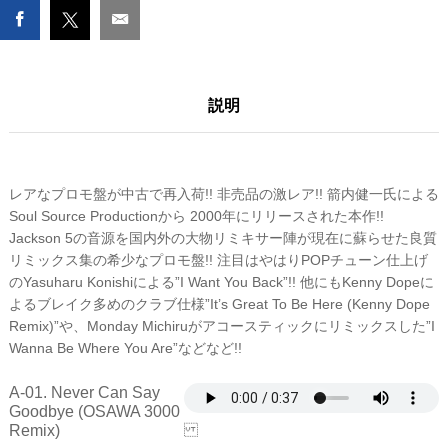
REMIXES
-
SPECIAL
SAMPLER
説明
(JPN)
数
量
レアなプロモ盤が中古で再入荷!! 非売品の激レア!! 箭内健一氏による
Soul Source Productionから 2000年にリリースされた本作!!
Jackson 5の音源を国内外の大物リミキサー陣が現在に蘇らせた良質
リミックス集の希少なプロモ盤!! 注目はやはりPOPチューン仕上げ
のYasuharu Konishiによる”I Want You Back”!! 他にもKenny Dopeに
よるブレイク多めのクラブ仕様”It’s Great To Be Here (Kenny Dope
Remix)”や、Monday Michiruがアコースティックにリミックスした”I
Wanna Be Where You Are”などなど!!
A-01. Never Can Say
Goodbye (OSAWA 3000
Remix)