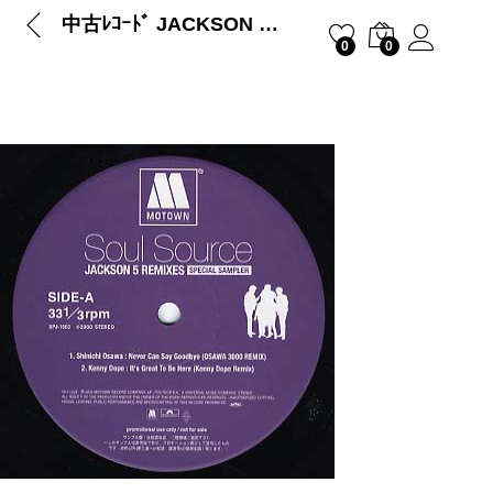
中古ﾚｺｰﾄﾞ JACKSON 5, THE – JACKSON 5 REMIXES – SPECIAL SAMPLER (JPN)
0
0