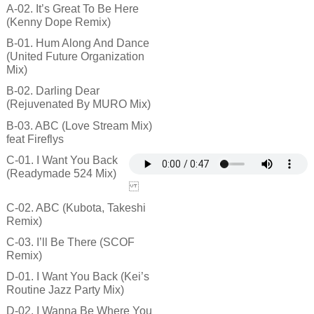
A-02. It’s Great To Be Here
(Kenny Dope Remix)
B-01. Hum Along And Dance
(United Future Organization
Mix)
B-02. Darling Dear
(Rejuvenated By MURO Mix)
B-03. ABC (Love Stream Mix)
feat Fireflys
C-01. I Want You Back
(Readymade 524 Mix)
C-02. ABC (Kubota, Takeshi
Remix)
C-03. I’ll Be There (SCOF
Remix)
D-01. I Want You Back (Kei’s
Routine Jazz Party Mix)
D-02. I Wanna Be Where You