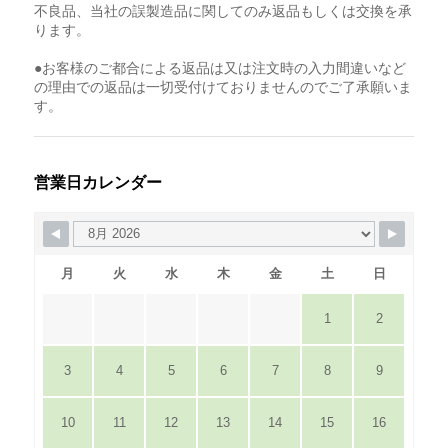
不良品、当社の誤製造品に関してのみ返品もしくは交換を承
ります。
●お客様のご都合による返品は又は注文時の入力間違いなど
の理由での返品は一切受付けておりませんのでご了承願いま
す。
営業日カレンダー
月
火
水
木
金
土
日
1
2
3
4
5
6
7
8
9
10
11
12
13
14
15
16