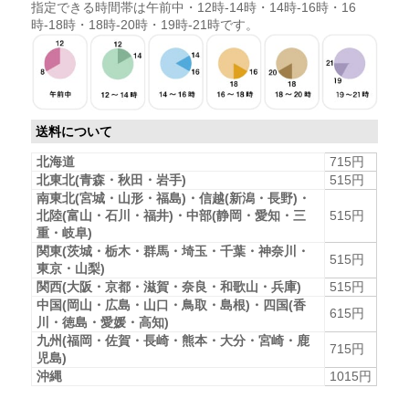
指定できる時間帯は午前中・12時-14時・14時-16時・16
時-18時・18時-20時・19時-21時です。
送料について
北海道
715円
北東北(青森・秋田・岩手)
515円
南東北(宮城・山形・福島)・信越(新潟・長野)・
北陸(富山・石川・福井)・中部(静岡・愛知・三
515円
重・岐阜)
関東(茨城・栃木・群馬・埼玉・千葉・神奈川・
515円
東京・山梨)
関西(大阪・京都・滋賀・奈良・和歌山・兵庫)
515円
中国(岡山・広島・山口・鳥取・島根)・四国(香
615円
川・徳島・愛媛・高知)
九州(福岡・佐賀・長崎・熊本・大分・宮崎・鹿
715円
児島)
沖縄
1015円