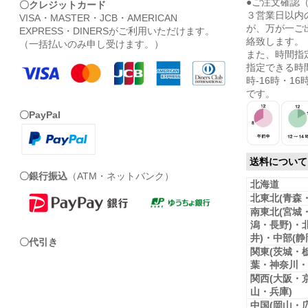
●ご注文確認
〇クレジットカード
３営業日以内
VISA・MASTER・JCB・AMERICAN
が、万が一ご
EXPRESS・DINERSがご利用いただけます。
絡致します。
（一括払いのみ申し受けます。）
また、時間指
指定できる時間
時-16時・16時
です。
〇PayPal
送料について
〇銀行振込
（ATM・ネットバンク）
北海道
北東北(青森
南東北(宮城
潟・長野)・
井)・中部(
〇代引き
関東(茨城・
葉・神奈川・
関西(大阪・
山・兵庫)
中国(岡山・