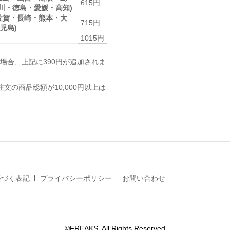
615円
香川・徳島・愛媛・高知)
佐賀・長崎・熊本・大
715円
児島)
1015円
場合、上記に390円が追加されま
注文の商品総額が10,000円以上は
基づく表記
プライバシーポリシー
お問い合わせ
©FREAKS. All Rights Reserved