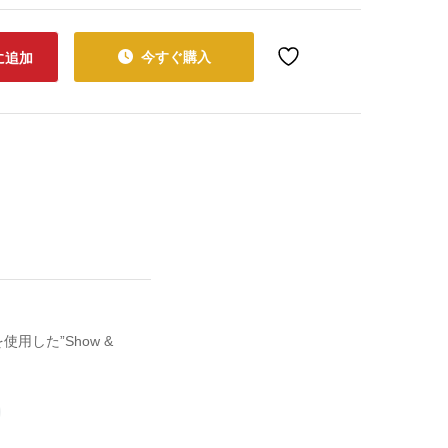
今すぐ購入
に追加
節を使用した”Show &