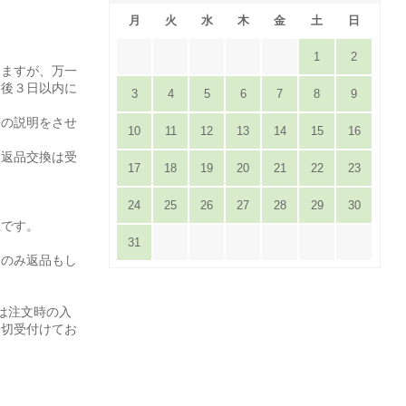
月
火
水
木
金
土
日
1
2
りますが、万一
達後３日以内に
3
4
5
6
7
8
9
。
等の説明をさせ
10
11
12
13
14
15
16
は返品交換は受
17
18
19
20
21
22
23
24
25
26
27
28
29
30
担です。
31
てのみ返品もし
は注文時の入
一切受付けてお