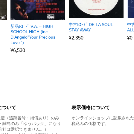
中古ﾚｺｰﾄﾞ DE LA SOUL –
中古
新品ﾚｺｰﾄﾞ V.A. – HIGH
STAY AWAY
AL
SCHOOL HIGH (inc
D’Angelo”Your Precious
¥
2,350
¥
0
Love “)
¥
6,530
について
表示価格について
急便（追跡番号・補償あり）のみ
オンラインショップに記載され
・離島のみ「ゆうパック」になり
税込みの価格です。
会社は選択できません。）