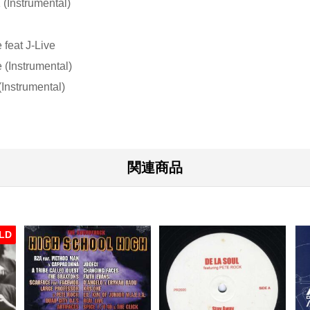
 (Instrumental)
 feat J-Live
e (Instrumental)
Instrumental)
関連商品
LD