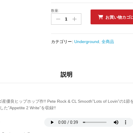
数量:
中
お買い物カゴ
古
ﾚ
ｺ
ｰ
カテゴリー:
Underground
,
全商品
ﾄﾞ
IOMOS
MARAD
-
EACH
説明
1
TEACH
1
/
ヒップホップ作!! Pete Rock & CL Smooth”Lots of Lovin”の1
APPETITE
た”Appetite 2 Write”を収録!!
2
WRITE
1
数
量