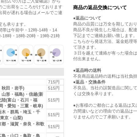
（前払いの方はご入金確認）から
のご出荷をこころがけております
商品の返品交換について
出荷が遅れる場合はメールでご連
●返品について
商品の品質には万全を期してお
定も承ります。
商品不良が発生した場合は、配
帯は午前中・12時-14時・14
下記までご連絡お願い致します
-18時・18時-20時・19時-21時
こちらから発送方法、返金処理
て頂きます。
３日を越えて連絡が有った場合
付出来ません。
●返品時の送料
不良商品返品時の送料は当社負
●返品・交換条件
715円
不良品、当社の誤製造品に関し
・秋田・岩手)
515円
くは交換を承ります。
・山形・福島)・信越(新
北陸(富山・石川・福
515円
●お客様のご都合による返品は又
静岡・愛知・三重・岐阜)
力間違いなどの理由での返品は
栃木・群馬・埼玉・千
515円
りませんのでご了承願います。
東京・山梨)
京都・滋賀・奈良・和歌
515円
広島・山口・鳥取・島