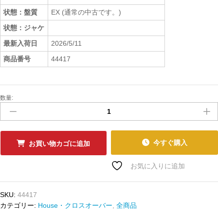
状態：盤質
EX (通常の中古です。)
状態：ジャケ
最新入荷日
2026/5/11
商品番号
44417
数量:
中
古
ﾚ
ｺ
ｰ
今すぐ購入
お買い物カゴに追加
ﾄﾞ
AXWELL
お気に入りに追加
-
I
SKU:
44417
FOUND
カテゴリー:
House・クロスオーバー
,
全商品
U
(THE