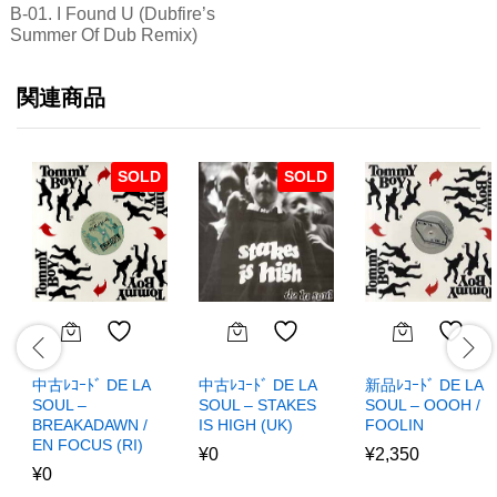
B-01. I Found U (Dubfire’s
Summer Of Dub Remix)
関連商品
SOLD
SOLD
中古ﾚｺｰﾄﾞ DE LA
中古ﾚｺｰﾄﾞ DE LA
新品ﾚｺｰﾄﾞ DE LA
SOUL –
SOUL – STAKES
SOUL – OOOH /
BREAKADAWN /
IS HIGH (UK)
FOOLIN
EN FOCUS (RI)
¥
0
¥
2,350
¥
0