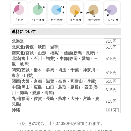
送料について
北海道
715円
北東北(青森・秋田・岩手)
515円
南東北(宮城・山形・福島)・信越(新潟・長野)・
北陸(富山・石川・福井)・中部(静岡・愛知・三
515円
重・岐阜)
関東(茨城・栃木・群馬・埼玉・千葉・神奈川・
515円
東京・山梨)
関西(大阪・京都・滋賀・奈良・和歌山・兵庫)
515円
中国(岡山・広島・山口・鳥取・島根)・四国(香
615円
川・徳島・愛媛・高知)
九州(福岡・佐賀・長崎・熊本・大分・宮崎・鹿
715円
児島)
沖縄
1015円
・代引きの場合、上記に390円が追加されます。