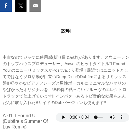
DUBFIRE
MIXES)
数
量
説明
中古なのでジャケに使用感(折り目＆破れ)があります。スウェーデン
のトップハウスプロデューサー、Axwellのヒットタイトル”I Found
You”のニューリミックスがPositivaより登場!! 最近ではユニットとし
てではなくソロ活動が目立つDeep DishのDubfireによるリミックス
盤!! 軽やかなピアノフレーズと男性ボーカルにミニマルなハマリの
やばかったオリジナルを、彼独特の粘っこいグルーヴのエレクトロ
トラックで仕上げています!! インパクトあるトビ音的な効果をふん
だんに取り入れたBサイドのDubバージョンも使えます!!
A-01. I Found U
(Dubfire’s Summer Of
Luv Remix)