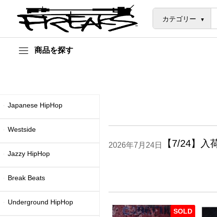
カテゴリー
商品を探す
Japanese HipHop
Westside
【7/24】入
2026年7月24日
Jazzy HipHop
Break Beats
Underground HipHop
SOLD