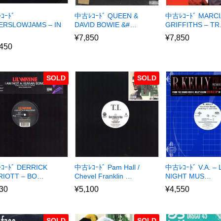
ｺｰﾄﾞ
中古ﾚｺｰﾄﾞ QUEEN &
中古ﾚｺｰﾄﾞ MARCI
ERSLOWJAMS – IN
DAVID BOWIE &#…
GRIFFITHS – T
¥
7,850
¥
7,850
,450
SOLD
SOLD
ｺｰﾄﾞ DERRICK
中古ﾚｺｰﾄﾞ Pam Hall /
中古ﾚｺｰﾄﾞ V.A. – 
RIOTT – BO…
Chevel Franklin …
NIGHT MUS…
30
¥
5,100
¥
4,550
SOLD
SOLD