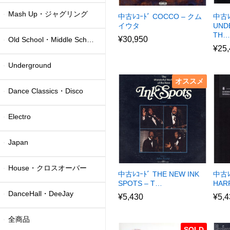
Mash Up・ジャグリング
中古ﾚｺｰﾄﾞ COCCO – クム
中古ﾚ
イウタ
UND
TH…
¥
30,950
Old School・Middle School
¥
25
Underground
オススメ
Dance Classics・Disco
Electro
Japan
House・クロスオーバー
中古ﾚｺｰﾄﾞ THE NEW INK
中古ﾚ
SPOTS – T…
HAR
DanceHall・DeeJay
¥
5,430
¥
5,4
全商品
SOLD