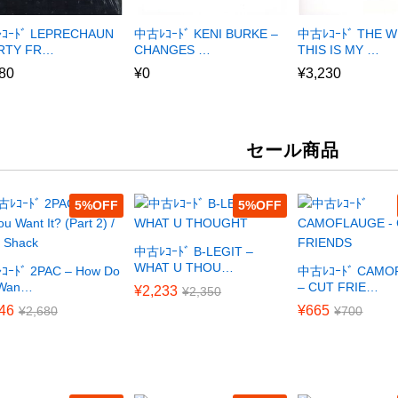
ｺｰﾄﾞ LEPRECHAUN
中古ﾚｺｰﾄﾞ KENI BURKE –
中古ﾚｺｰﾄﾞ THE W
ARTY FR…
CHANGES …
THIS IS MY …
80
¥
0
¥
3,230
セール商品
5
%
5
%
中古ﾚｺｰﾄﾞ B-LEGIT –
WHAT U THOU…
ｰﾄﾞ 2PAC – How Do
中古ﾚｺｰﾄﾞ CAMO
 Wan…
– CUT FRIE…
¥
2,233
¥
2,350
46
¥
665
¥
2,680
¥
700