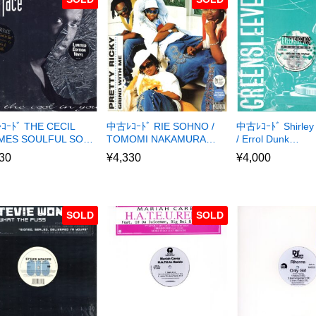
ｰﾄﾞ THE CECIL
中古ﾚｺｰﾄﾞ RIE SOHNO /
中古ﾚｺｰﾄﾞ Shirley
MES SOULFUL SO…
TOMOMI NAKAMURA…
/ Errol Dunk…
30
¥
4,330
¥
4,000
SOLD
SOLD