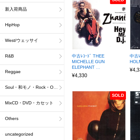
新入荷商品
HipHop
West/ウェッサイ
R&B
中古ﾚｺｰﾄﾞ THEE
中古ﾚｺ
MICHELLE GUN
HOL
ELEPHANT …
¥
4,3
Reggae
¥
4,330
Soul・和モノ・Rock・Others
SOLD
MixCD・DVD・カセット
Others
uncategorized