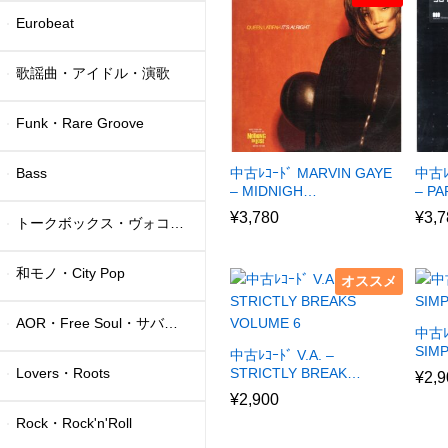
Eurobeat
歌謡曲・アイドル・演歌
Funk・Rare Groove
Bass
中古ﾚｺｰﾄﾞ MARVIN GAYE
中古ﾚ
– MIDNIGH…
– P
¥
3,780
¥
3,7
トークボックス・ヴォコーダー
和モノ・City Pop
オススメ
AOR・Free Soul・サバービア
中古ﾚ
SIM
中古ﾚｺｰﾄﾞ V.A. –
Lovers・Roots
STRICTLY BREAK…
¥
2,9
¥
2,900
Rock・Rock'n'Roll