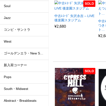
SOLD
Soul
中古ﾚｺｰﾄﾞ 矢沢永吉 – LIVE
Jazz
後楽園スタジアム
中古ﾚ
つき
¥
2,680
コンピ・サントラ
ト…
¥
2,6
West
ゴールデンエラ・New School
新入荷コーナー
SOLD
Pops
South・Midwest
Abstract・Breakbeats