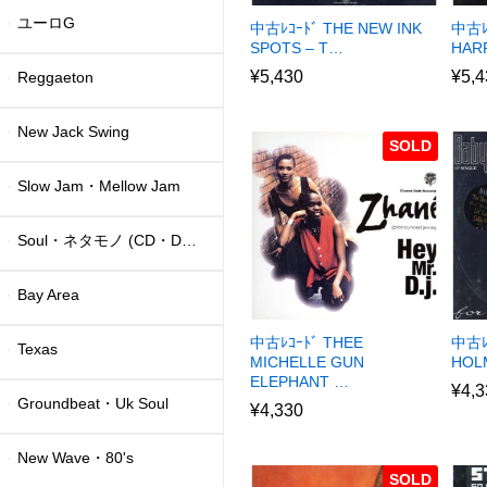
ユーロG
中古ﾚｺｰﾄﾞ THE NEW INK
中古ﾚ
SPOTS – T…
HAR
¥
5,430
¥
5,4
Reggaeton
New Jack Swing
SOLD
Slow Jam・Mellow Jam
Soul・ネタモノ (CD・DVD)
Bay Area
中古ﾚｺｰﾄﾞ THEE
中古ﾚｺ
Texas
MICHELLE GUN
HOL
ELEPHANT …
¥
4,3
Groundbeat・Uk Soul
¥
4,330
New Wave・80's
SOLD