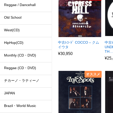
Reggae / Dancehall
Old School
West(CD)
中古ﾚｺｰﾄﾞ COCCO – クム
中古ﾚ
HipHop(CD)
イウタ
UND
TH…
¥
30,950
Monthly (CD・DVD)
¥
25
Reggae (CD・DVD)
オススメ
チカーノ・ラティーノ
JAPAN
Brazil・World Music