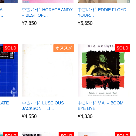
A
中古ﾚｺｰﾄﾞ HORACE ANDY
中古ﾚｺｰﾄﾞ EDDIE FLOYD –
R…
– BEST OF…
YOUR…
¥
7,850
¥
5,650
SOLD
オススメ
SOLD
LATE
中古ﾚｺｰﾄﾞ LUSCIOUS
中古ﾚｺｰﾄﾞ V.A. – BOOM
JACKSON – LI…
BYE BYE
¥
4,550
¥
4,330
SOLD
SOLD
SOLD