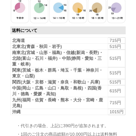
送料について
北海道
715円
北東北(青森・秋田・岩手)
515円
南東北(宮城・山形・福島)・信越(新潟・長野)・
北陸(富山・石川・福井)・中部(静岡・愛知・三
515円
重・岐阜)
関東(茨城・栃木・群馬・埼玉・千葉・神奈川・
515円
東京・山梨)
関西(大阪・京都・滋賀・奈良・和歌山・兵庫)
515円
中国(岡山・広島・山口・鳥取・島根)・四国(香
615円
川・徳島・愛媛・高知)
九州(福岡・佐賀・長崎・熊本・大分・宮崎・鹿
715円
児島)
沖縄
1015円
・代引きの場合、上記に390円が追加されます。
・1回のご注文の商品総額が10,000円以上は送料無料