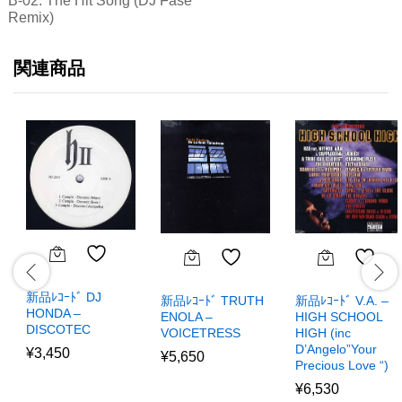
B-02. The Hit Song (DJ Fase
Remix)
関連商品
新品ﾚｺｰﾄﾞ DJ
新品ﾚｺｰﾄﾞ TRUTH
新品ﾚｺｰﾄﾞ V.A. –
HONDA –
ENOLA –
HIGH SCHOOL
DISCOTEC
VOICETRESS
HIGH (inc
D’Angelo”Your
¥
3,450
¥
5,650
Precious Love “)
¥
6,530