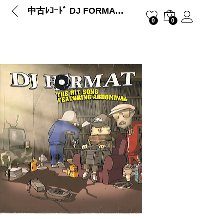
中古ﾚｺｰﾄﾞ DJ FORMAT – THE HIT SONG (UK)
0
0