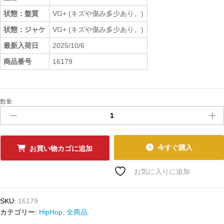
状態：盤質
VG+ (キズや傷み多少あり。)
状態：ジャケ
VG+ (キズや傷み多少あり。)
最新入荷日
2025/10/6
商品番号
16179
数量:
中
古
ﾚ
ｺ
ｰ
今すぐ購入
お買い物カゴに追加
ﾄﾞ
DJ
お気に入りに追加
FORMAT
-
SKU:
16179
THE
カテゴリー:
HipHop
,
全商品
HIT