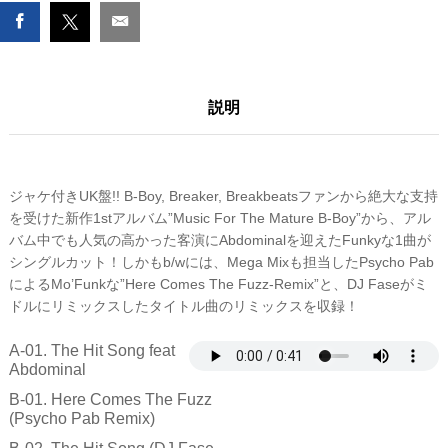
SONG
(UK)
数
量
説明
ジャケ付きUK盤!! B-Boy, Breaker, Breakbeatsファンから絶大な支持
を受けた新作1stアルバム”Music For The Mature B-Boy”から、アル
バム中でも人気の高かった客演にAbdominalを迎えたFunkyな1曲が
シングルカット！しかもb/wには、Mega Mixも担当したPsycho Pab
によるMo’Funkな”Here Comes The Fuzz-Remix”と、DJ Faseがミ
ドルにリミックスしたタイトル曲のリミックスを収録！
A-01. The Hit Song feat
Abdominal
B-01. Here Comes The Fuzz
(Psycho Pab Remix)