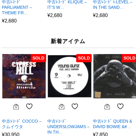
中古ﾚｺｰﾄﾞ
中古ﾚｺｰﾄﾞ KLIQUE –
中古ﾚｺｰﾄﾞ I-LEVEL –
PARLIAMENT –
IT’S W…
IN THE SAND…
THEME FR…
¥
2,680
¥
2,680
¥
2,680
新着アイテム
SOLD
SOLD
SOLD
中古ﾚｺｰﾄﾞ COCCO –
中古ﾚｺｰﾄﾞ
中古ﾚｺｰﾄﾞ QUEEN &
クムイウタ
UNDERSLOWJAMS –
DAVID BOWIE &#…
IN TH…
¥
30,950
¥
7,850