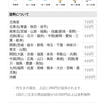
送料について
北海道
715円
北東北(青森・秋田・岩手)
515円
南東北(宮城・山形・福島)・信越(新潟・長野)・
北陸(富山・石川・福井)・中部(静岡・愛知・三
515円
重・岐阜)
関東(茨城・栃木・群馬・埼玉・千葉・神奈川・
515円
東京・山梨)
関西(大阪・京都・滋賀・奈良・和歌山・兵庫)
515円
中国(岡山・広島・山口・鳥取・島根)・四国(香
615円
川・徳島・愛媛・高知)
九州(福岡・佐賀・長崎・熊本・大分・宮崎・鹿
715円
児島)
沖縄
1015円
・代引きの場合、上記に390円が追加されます。
・1回のご注文の商品総額が10,000円以上は送料無料