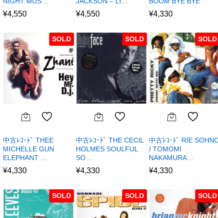
NIGHT MUS…
JACKSON – LI…
BOOM BYE BYE
¥
4,550
¥
4,550
¥
4,330
SOLD
SOLD
SOLD
中古ﾚｺｰﾄﾞ THEE
中古ﾚｺｰﾄﾞ THE CECIL
中古ﾚｺｰﾄﾞ RIE SOHN
MICHELLE GUN
HOLMES SOULFUL
/ TOMOMI
ELEPHANT …
SO…
NAKAMURA…
¥
4,330
¥
4,330
¥
4,330
SOLD
SOLD
SOLD