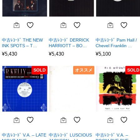
中古ﾚｺｰﾄﾞ THE NEW
中古ﾚｺｰﾄﾞ DERRICK
中古ﾚｺｰﾄﾞ Pam Hall /
INK SPOTS – T…
HARRIOTT – BO…
Chevel Franklin …
¥
5,430
¥
5,430
¥
5,100
SOLD
オススメ
SOLD
中古ﾚｺｰﾄﾞ V.A. – LATE
中古ﾚｺｰﾄﾞ LUSCIOUS
中古ﾚｺｰﾄﾞ V.A. –