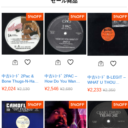
セール商品
5
%
5
%
5
%
中古ﾚｺｰﾄﾞ 2Pac &
中古ﾚｺｰﾄﾞ 2PAC –
中古ﾚｺｰﾄﾞ B-LEGIT –
Bone Thugs-N-Ha…
How Do You Wan…
WHAT U THOU…
¥
2,024
¥
2,546
¥
2,130
¥
2,680
¥
2,233
¥
2,350
5
%
5
%
5
%