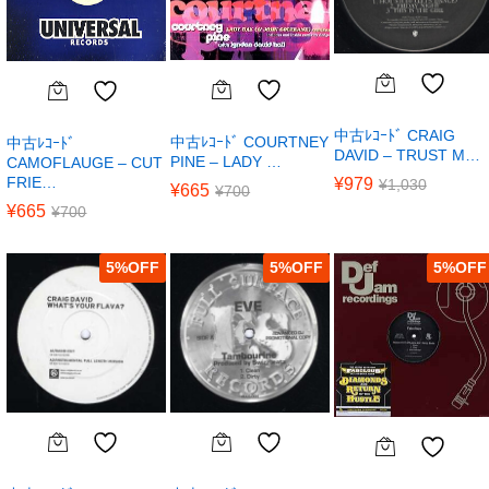
中古ﾚｺｰﾄﾞ CRAIG
中古ﾚｺｰﾄﾞ COURTNEY
中古ﾚｺｰﾄﾞ
DAVID – TRUST M…
PINE – LADY …
CAMOFLAUGE – CUT
FRIE…
¥
979
¥
1,030
¥
665
¥
700
¥
665
¥
700
5
%
5
%
5
%