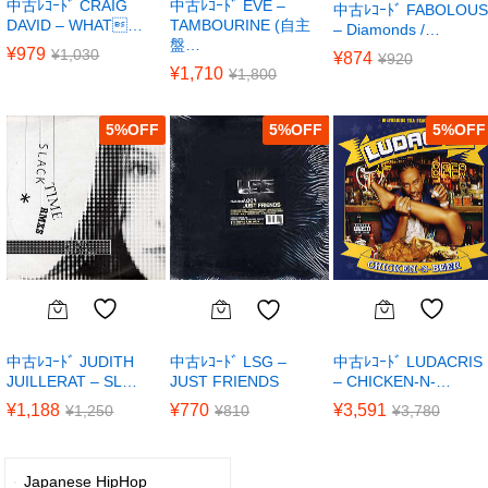
中古ﾚｺｰﾄﾞ CRAIG
中古ﾚｺｰﾄﾞ EVE –
中古ﾚｺｰﾄﾞ FABOLOUS
DAVID – WHAT…
TAMBOURINE (自主
– Diamonds /…
盤…
¥
979
¥
1,030
¥
874
¥
920
¥
1,710
¥
1,800
5
%
5
%
5
%
中古ﾚｺｰﾄﾞ JUDITH
中古ﾚｺｰﾄﾞ LUDACRIS
中古ﾚｺｰﾄﾞ LSG –
JUILLERAT – SL…
– CHICKEN-N-…
JUST FRIENDS
¥
1,188
¥
3,591
¥
770
¥
1,250
¥
3,780
¥
810
Japanese HipHop