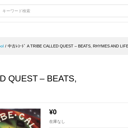
EST - BEATS, RHYMES AND LIFE
ol
/
中古ﾚｺｰﾄﾞ A TRIBE CALLED QUEST – BEATS, RHYMES AND LIF
D QUEST – BEATS,
¥
0
在庫なし