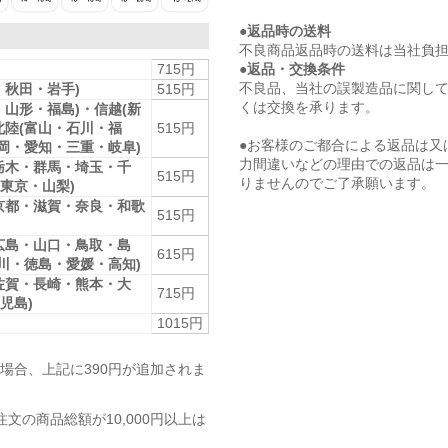
●返品時の送料
不良商品返品時の送料は当社負
●返品・交換条件
715円
不良品、当社の誤製造品に関し
・秋田・岩手)
515円
くは交換を承ります。
・山形・福島)・信越(新
北陸(富山・石川・福
515円
●お客様のご都合による返品は又
静岡・愛知・三重・岐阜)
力間違いなどの理由での返品は
栃木・群馬・埼玉・千
515円
りませんのでご了承願います。
東京・山梨)
京都・滋賀・奈良・和歌
515円
広島・山口・鳥取・島
615円
香川・徳島・愛媛・高知)
佐賀・長崎・熊本・大
715円
児島)
1015円
場合、上記に390円が追加されま
注文の商品総額が10,000円以上は