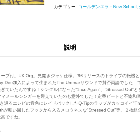
カテゴリー:
ゴールデンエラ・New School
,
説明
ーブ付。UK Org。見開きジャケ仕様。’96リリースのトライブの転機と
そしてJay-Dee加入によって生まれたThe Ummarサウンドで賛否両論でし
たんですね！シングルになった”1nce Again”、”Stressed Out”と
Evansとフィメールシンガーを迎えていたのも意外でした！定番ビートと不協
s”、透き通るエレピの音色にレイドバックしたQ-Tipのラップがカッコイイ”The H
e”をFaithが唄い回したフックから入るメロウネスな”Stressed Out”等、
最高ですね。
s