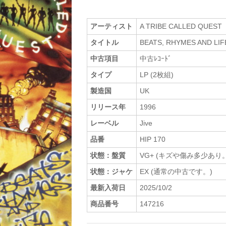
アーティスト
A TRIBE CALLED QUEST
タイトル
BEATS, RHYMES AND LIF
中古項目
中古ﾚｺｰﾄﾞ
タイプ
LP (2枚組)
製造国
UK
リリース年
1996
レーベル
Jive
品番
HIP 170
状態：盤質
VG+ (キズや傷み多少あり。
状態：ジャケ
EX (通常の中古です。)
最新入荷日
2025/10/2
商品番号
147216