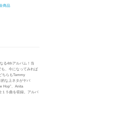
全商品
なる4thアルバム！当
た！でも、今になってみれば
どちらもTammy
和音的な上ネタがヤバ
op”、Anita
２枚組全１５曲を収録。アルバ