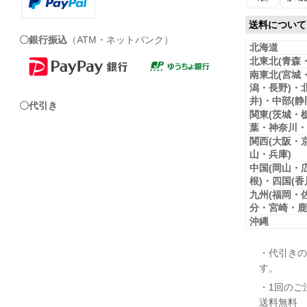
送料について
〇銀行振込
（ATM・ネットバンク）
北海道
北東北(青森
南東北(宮城
潟・長野)・
井)・中部(
〇代引き
関東(茨城・
葉・神奈川・
関西(大阪・
山・兵庫)
中国(岡山・
根)・四国(
九州(福岡・
分・宮崎・鹿
沖縄
・代引きの
す。
・1回のご
送料無料