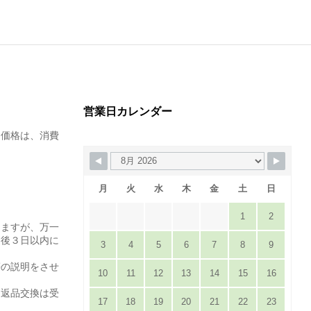
営業日カレンダー
た価格は、消費
月
火
水
木
金
土
日
1
2
りますが、万一
達後３日以内に
3
4
5
6
7
8
9
。
等の説明をさせ
10
11
12
13
14
15
16
は返品交換は受
17
18
19
20
21
22
23