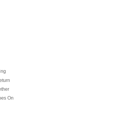
ing
eturn
ether
oes On