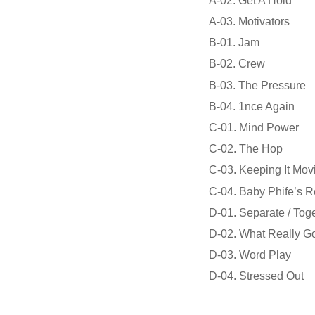
A-02. Get A Hold
A-03. Motivators
B-01. Jam
B-02. Crew
B-03. The Pressure
B-04. 1nce Again
C-01. Mind Power
C-02. The Hop
C-03. Keeping It Mov
C-04. Baby Phife’s R
D-01. Separate / Tog
D-02. What Really G
D-03. Word Play
D-04. Stressed Out