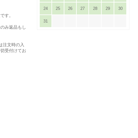
24
25
26
27
28
29
30
担です。
31
てのみ返品もし
は注文時の入
一切受付けてお