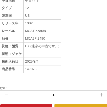
中古項目
中古ﾚｺｰﾄﾞ
タイプ
12"
製造国
US
リリース年
1992
レーベル
MCA Records
品番
MCA8P 2490
状態：盤質
EX (通常の中古です。)
状態：ジャケ
最新入荷日
2025/9/4
商品番号
147075
数量:
中
古
ﾚ
ｺ