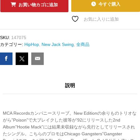
ｰ
今すぐ購入
お買い物カゴに追加
ﾄﾞ
BELL
お気に入りに追加
BIV
DEVOE
SKU:
147075
-
カテゴリー:
HipHop
,
New Jack Swing
,
全商品
GANGSTA
(PROMO)
数
量
説明
MCA Recordsカンパニースリーブ。New Editionの余りものトリオな
がら”Poison”で大ブレイクした彼等が’92にリリースした2nd
Album”Hootie Mack”には結果未収録ながら先行としてリリースされ
たシングル。こちらのプロモはChicago Gangsters”Gangster