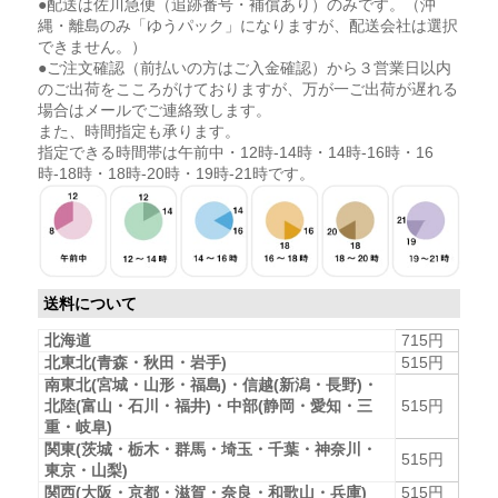
●配送は佐川急便（追跡番号・補償あり）のみです。（沖
縄・離島のみ「ゆうパック」になりますが、配送会社は選択
できません。）
●ご注文確認（前払いの方はご入金確認）から３営業日以内
のご出荷をこころがけておりますが、万が一ご出荷が遅れる
場合はメールでご連絡致します。
また、時間指定も承ります。
指定できる時間帯は午前中・12時-14時・14時-16時・16
時-18時・18時-20時・19時-21時です。
送料について
北海道
715円
北東北(青森・秋田・岩手)
515円
南東北(宮城・山形・福島)・信越(新潟・長野)・
北陸(富山・石川・福井)・中部(静岡・愛知・三
515円
重・岐阜)
関東(茨城・栃木・群馬・埼玉・千葉・神奈川・
515円
東京・山梨)
関西(大阪・京都・滋賀・奈良・和歌山・兵庫)
515円