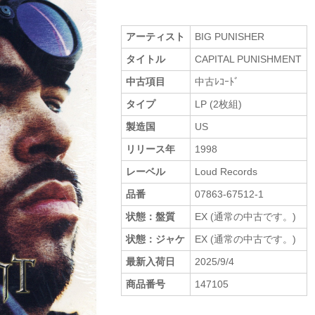
アーティスト
BIG PUNISHER
タイトル
CAPITAL PUNISHMENT
中古項目
中古ﾚｺｰﾄﾞ
タイプ
LP (2枚組)
製造国
US
リリース年
1998
レーベル
Loud Records
品番
07863-67512-1
状態：盤質
EX (通常の中古です。)
状態：ジャケ
EX (通常の中古です。)
最新入荷日
2025/9/4
商品番号
147105