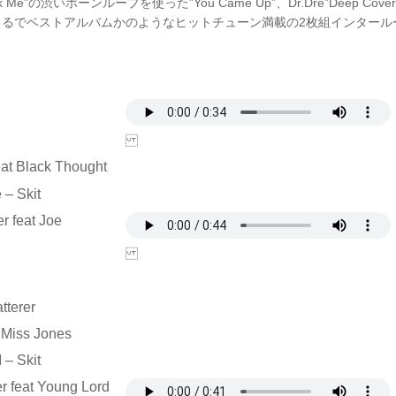
t Ask Me”の渋いホーンループを使った”You Came Up”、Dr.Dre”Deep Cov
98)”等、まるでベストアルバムかのようなヒットチューン満載の2枚組インター
eat Black Thought
 – Skit
er feat Joe
tterer
 Miss Jones
 – Skit
ler feat Young Lord