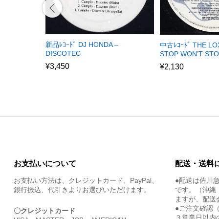
新品ﾚｺｰﾄﾞ DJ HONDA –
中古ﾚｺｰﾄﾞ THE LOX
DISCOTEC
STOP WON’T STO
¥
3,450
¥
2,130
お支払いについて
配送・送料
お支払い方法は、クレジットカード、PayPal、
●配送は佐川
銀行振込、代引きよりお選びいただけます。
です。（沖縄
ますが、配送
●ご注文確認
〇クレジットカード
３営業日以内