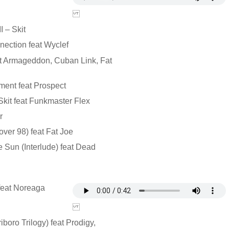
I – Skit
ection feat Wyclef
at Armageddon, Cuban Link, Fat
ment feat Prospect
kit feat Funkmaster Flex
r
ver 98) feat Fat Joe
 Sun (Interlude) feat Dead
feat Noreaga
iboro Trilogy) feat Prodigy,