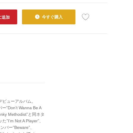
今すぐ購入
に追加
デビューアルバム。
”Don’t Wanna Be A
y Methodist”と同ネタ
 Not A Player”、
ー”Beware”、