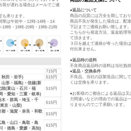
出荷が遅れる場合はメールでご連
●返品について
商品の品質には万全を期してお
定も承ります。
商品不良が発生した場合は、配
帯は午前中・12時-14時・14
下記までご連絡お願い致します
-18時・18時-20時・19時-21時
こちらから発送方法、返金処理
て頂きます。
３日を越えて連絡が有った場合
付出来ません。
●返品時の送料
不良商品返品時の送料は当社負
●返品・交換条件
715円
不良品、当社の誤製造品に関し
・秋田・岩手)
515円
くは交換を承ります。
・山形・福島)・信越(新
北陸(富山・石川・福
515円
●お客様のご都合による返品は又
静岡・愛知・三重・岐阜)
力間違いなどの理由での返品は
栃木・群馬・埼玉・千
515円
りませんのでご了承願います。
東京・山梨)
京都・滋賀・奈良・和歌
515円
広島・山口・鳥取・島
615円
香川・徳島・愛媛・高知)