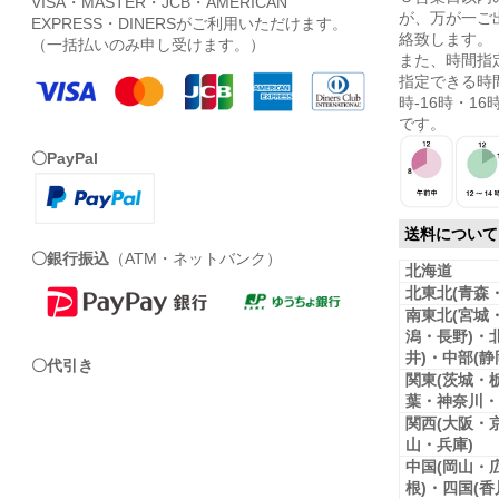
VISA・MASTER・JCB・AMERICAN
が、万が一ご
EXPRESS・DINERSがご利用いただけます。
絡致します。
（一括払いのみ申し受けます。）
また、時間指
指定できる時間
時-16時・16時
です。
〇PayPal
送料について
〇銀行振込
（ATM・ネットバンク）
北海道
北東北(青森
南東北(宮城
潟・長野)・
井)・中部(
〇代引き
関東(茨城・
葉・神奈川・
関西(大阪・
山・兵庫)
中国(岡山・
根)・四国(