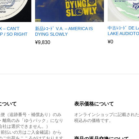
中古ﾚｺｰﾄﾞ DE L
 – CAN’T
新品ﾚｺｰﾄﾞ V.A. – AMERICA IS
LAKE AUDIOTO
P / SO RIGHT
DYING SLOWLY
¥
0
¥
9,830
について
表示価格について
急便（追跡番号・補償あり）のみ
オンラインショップに記載され
・離島のみ「ゆうパック」になり
税込みの価格です。
会社は選択できません。）
（前払いの方はご入金確認）から
のご出荷をこころがけております
商品の返品交換について