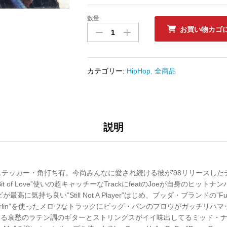
数量:
中
お買い物カゴ
古
ﾚ
ｺ
ｰ
カテゴリー:
HipHop
,
全商品
ﾄﾞ
BIG
PUNISHER
-
CAPITAL
説明
PUNISHMENT
数
量
テッカー・角打ち有。今尚みんなに愛され続ける彼が’98リリースした
ittle Bit of Love”使いの超キャッチーなTrackにfeatのJoeが自身のヒットナンバー
が最高に気持ち良い”Still Not A Player”はじめ、ブッダ・ブランドの”Funk
n Darlin”を使ったメロウなトラックにビッグ・パンのフロウがガッチリハマッた”I’m
u製作による哀愁のラテン調のギターとストリングスがイイ味出してるミッド・ナンバ