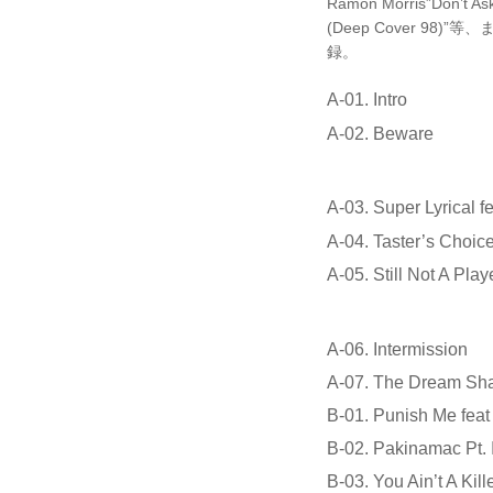
Ramon Morris”Don’
(Deep Cover 
録。
A-01. Intro
A-02. Beware
A-03. Super Lyrical f
A-04. Taster’s Choice
A-05. Still Not A Play
A-06. Intermission
A-07. The Dream Sha
B-01. Punish Me feat
B-02. Pakinamac Pt. I
B-03. You Ain’t A Kil