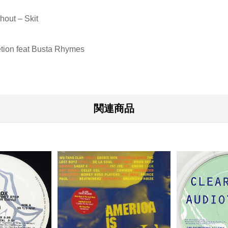
hout – Skit
etion feat Busta Rhymes
関連商品