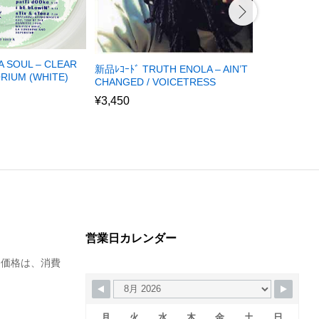
A SOUL – CLEAR
新品ﾚｺｰﾄﾞ TRUTH ENOLA – AIN’T
新品ﾚｺｰﾄﾞ T
RIUM (WHITE)
CHANGED / VOICETRESS
VOICETRES
¥
3,450
¥
5,650
営業日カレンダー
た価格は、消費
月
火
水
木
金
土
日