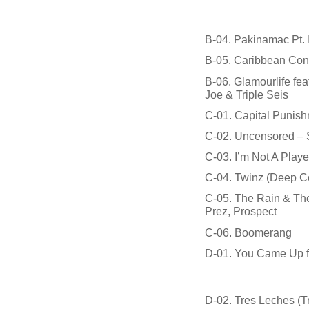
B-04. Pakinamac Pt. I
B-05. Caribbean Conn
B-06. Glamourlife fe
Joe & Triple Seis
C-01. Capital Punish
C-02. Uncensored – S
C-03. I’m Not A Playe
C-04. Twinz (Deep Co
C-05. The Rain & The
Prez, Prospect
C-06. Boomerang
D-01. You Came Up 
D-02. Tres Leches (Tr