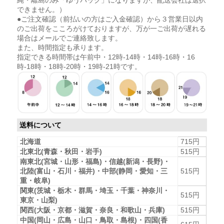
できません。）
●ご注文確認（前払いの方はご入金確認）から３営業日以内
のご出荷をこころがけておりますが、万が一ご出荷が遅れる
場合はメールでご連絡致します。
また、時間指定も承ります。
指定できる時間帯は午前中・12時-14時・14時-16時・16
時-18時・18時-20時・19時-21時です。
送料について
北海道
715円
北東北(青森・秋田・岩手)
515円
南東北(宮城・山形・福島)・信越(新潟・長野)・
北陸(富山・石川・福井)・中部(静岡・愛知・三
515円
重・岐阜)
関東(茨城・栃木・群馬・埼玉・千葉・神奈川・
515円
東京・山梨)
関西(大阪・京都・滋賀・奈良・和歌山・兵庫)
515円
中国(岡山・広島・山口・鳥取・島根)・四国(香