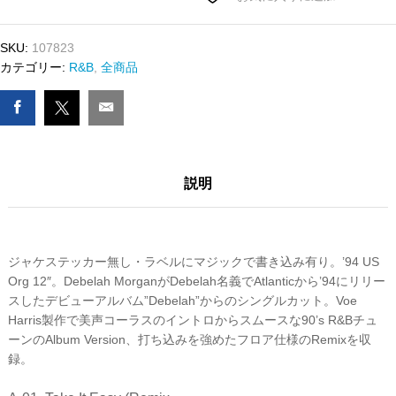
-
TAKE
SKU:
107823
IT
カテゴリー:
R&B
,
全商品
EASY
数
量
説明
ジャケステッカー無し・ラベルにマジックで書き込み有り。’94 US
Org 12″。Debelah MorganがDebelah名義でAtlanticから’94にリリー
スしたデビューアルバム”Debelah”からのシングルカット。Voe
Harris製作で美声コーラスのイントロからスムースな90’s R&Bチュ
ーンのAlbum Version、打ち込みを強めたフロア仕様のRemixを収
録。