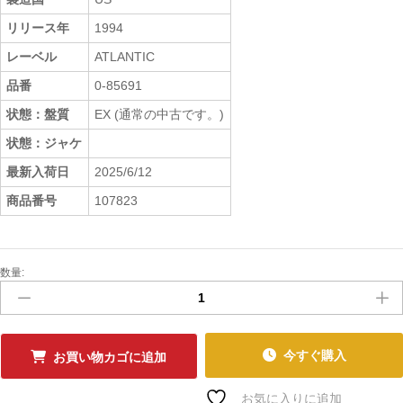
リリース年
1994
レーベル
ATLANTIC
品番
0-85691
状態：盤質
EX (通常の中古です。)
状態：ジャケ
最新入荷日
2025/6/12
商品番号
107823
数量:
中
古
ﾚ
ｺ
ｰ
今すぐ購入
お買い物カゴに追加
ﾄﾞ
DEBELAH
お気に入りに追加