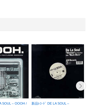
新品ﾚｺｰﾄﾞ DJ
新品ﾚｺｰﾄﾞ DE LA SOUL –
A SOUL – OOOH /