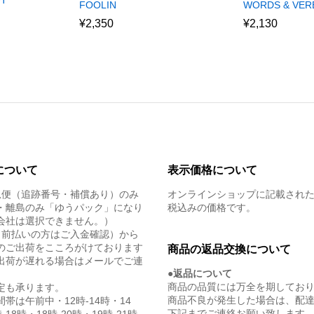
UT
FOOLIN
WORDS & VERB
¥
2,350
¥
2,130
について
表示価格について
急便（追跡番号・補償あり）のみ
オンラインショップに記載され
・離島のみ「ゆうパック」になり
税込みの価格です。
会社は選択できません。）
（前払いの方はご入金確認）から
のご出荷をこころがけております
商品の返品交換について
出荷が遅れる場合はメールでご連
●返品について
商品の品質には万全を期してお
定も承ります。
商品不良が発生した場合は、配
帯は午前中・12時-14時・14
下記までご連絡お願い致します