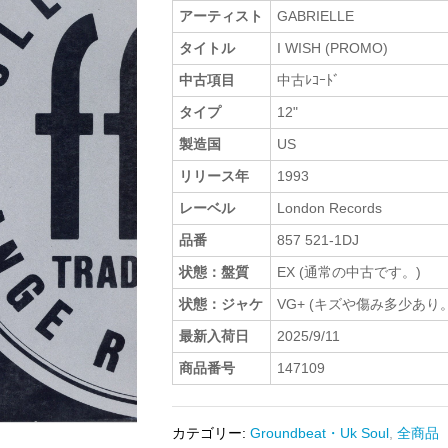
アーティスト
GABRIELLE
タイトル
I WISH (PROMO)
中古項目
中古ﾚｺｰﾄﾞ
タイプ
12"
製造国
US
リリース年
1993
レーベル
London Records
品番
857 521-1DJ
状態：盤質
EX (通常の中古です。)
状態：ジャケ
VG+ (キズや傷み多少あり。
最新入荷日
2025/9/11
商品番号
147109
カテゴリー:
Groundbeat・Uk Soul
,
全商品