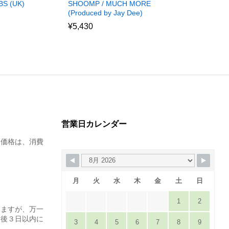
HONDA ALB
SHOOMP / MUCH MORE
S (UK)
(Produced by Jay Dee)
¥
3,230
¥
5,430
営業日カレンダー
た価格は、消費
月
火
水
木
金
土
日
1
2
りますが、万一
達後３日以内に
3
4
5
6
7
8
9
。