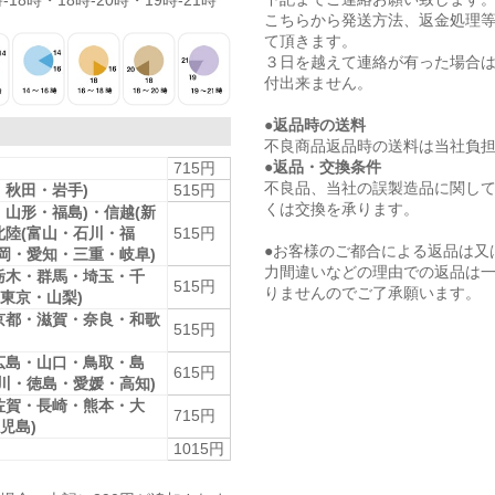
-18時・18時-20時・19時-21時
こちらから発送方法、返金処理
て頂きます。
３日を越えて連絡が有った場合
付出来ません。
●返品時の送料
不良商品返品時の送料は当社負
●返品・交換条件
715円
不良品、当社の誤製造品に関し
・秋田・岩手)
515円
くは交換を承ります。
・山形・福島)・信越(新
北陸(富山・石川・福
515円
●お客様のご都合による返品は又
静岡・愛知・三重・岐阜)
力間違いなどの理由での返品は
栃木・群馬・埼玉・千
515円
りませんのでご了承願います。
東京・山梨)
京都・滋賀・奈良・和歌
515円
広島・山口・鳥取・島
615円
香川・徳島・愛媛・高知)
佐賀・長崎・熊本・大
715円
児島)
1015円