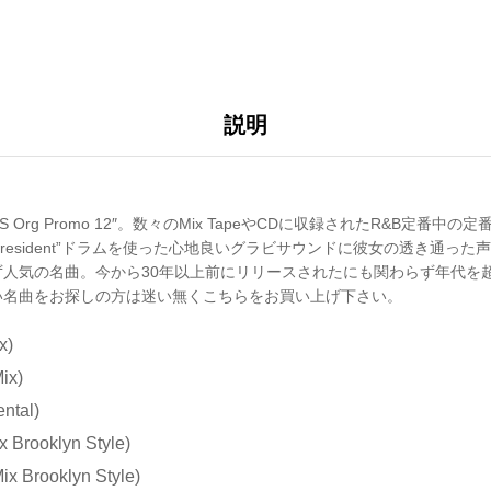
説明
rg Promo 12″。数々のMix TapeやCDに収録されたR&B定番中の定番。
ch the President”ドラムを使った心地良いグラビサウンドに彼女の透き
ず人気の名曲。今から30年以上前にリリースされたにも関わらず年代を
い名曲をお探しの方は迷い無くこちらをお買い上げ下さい。
x)
ix)
ental)
x Brooklyn Style)
ix Brooklyn Style)