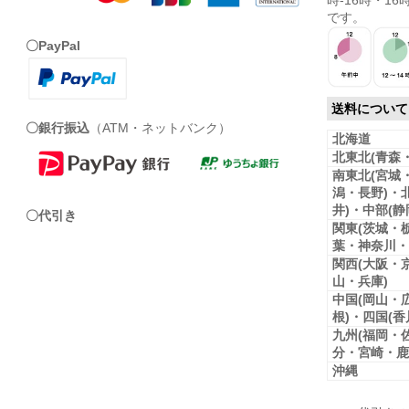
時-16時・16時
です。
〇PayPal
送料について
〇銀行振込
（ATM・ネットバンク）
北海道
北東北(青森
南東北(宮城
潟・長野)・
井)・中部(
〇代引き
関東(茨城・
葉・神奈川・
関西(大阪・
山・兵庫)
中国(岡山・
根)・四国(
九州(福岡・
分・宮崎・鹿
沖縄