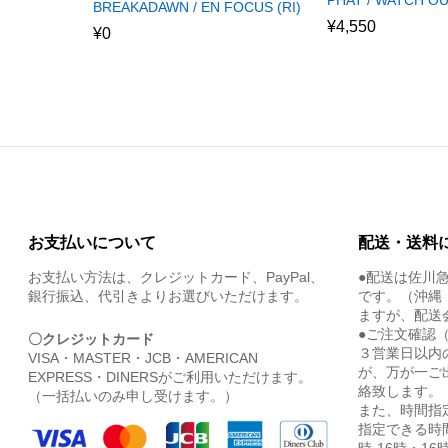
PHAT / WATCH O
BREAKADAWN / EN FOCUS (RI)
¥
4,550
¥
0
お支払いについて
配送・送料
お支払い方法は、クレジットカード、PayPal、
●配送は佐川
銀行振込、代引きよりお選びいただけます。
です。（沖縄
ますが、配送
●ご注文確認
〇クレジットカード
３営業日以内
VISA・MASTER・JCB・AMERICAN
が、万が一ご
EXPRESS・DINERSがご利用いただけます。
絡致します。
（一括払いのみ申し受けます。）
また、時間指
指定できる時間