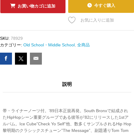
ｰ
今すぐ購入
お買い物カゴに追加
ﾄﾞ
GRANDMASTER
お気に入りに追加
FLASH
&
THE
SKU:
78929
FURIOUS
カテゴリー:
Old School・Middle School
,
全商品
FIVE
-
THE
MASSAGE
数
説明
量
帯・ライナーノーツ付。’89日本正規再発。South Bronxで結成され
たHipHopシーン重要グループである彼等が’82にリリースした1stア
ルバム。Ice Cube”Check Yo Self”他、数多くサンプルされるHip Hop
黎明期のクラシックスチューン”The Message”、副題通りTom Tom