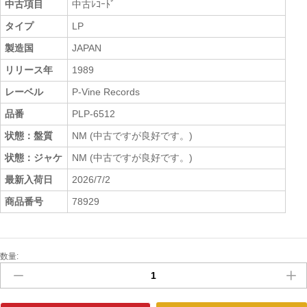
中古項目
中古ﾚｺｰﾄﾞ
タイプ
LP
製造国
JAPAN
リリース年
1989
レーベル
P-Vine Records
品番
PLP-6512
状態：盤質
NM (中古ですが良好です。)
状態：ジャケ
NM (中古ですが良好です。)
最新入荷日
2026/7/2
商品番号
78929
数量:
中
古
ﾚ
ｺ