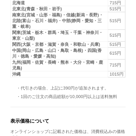
北海道
715円
北東北(青森・秋田・岩手)
515円
南東北(宮城・山形・福島)・信越(新潟・長野)・
北陸(富山・石川・福井)・中部(静岡・愛知・三
515円
重・岐阜)
関東(茨城・栃木・群馬・埼玉・千葉・神奈川・
515円
東京・山梨)
関西(大阪・京都・滋賀・奈良・和歌山・兵庫)
515円
中国(岡山・広島・山口・鳥取・島根)・四国(香
615円
川・徳島・愛媛・高知)
九州(福岡・佐賀・長崎・熊本・大分・宮崎・鹿
715円
児島)
沖縄
1015円
・代引きの場合、上記に390円が追加されます。
・1回のご注文の商品総額が10,000円以上は送料無料
表示価格について
オンラインショップに記載された価格は、消費税込みの価格