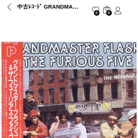
中古ﾚｺｰﾄﾞ GRANDMASTER FLASH & THE FURIOUS FIVE – THE MASSAGE
0
0